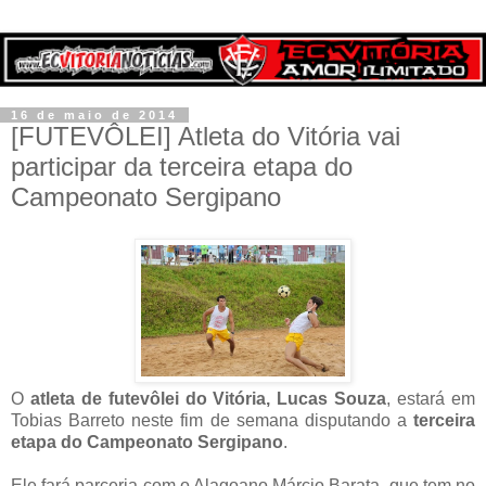
16 de maio de 2014
[FUTEVÔLEI] Atleta do Vitória vai
participar da terceira etapa do
Campeonato Sergipano
O
atleta de futevôlei do Vitória, Lucas Souza
, estará em
Tobias Barreto neste fim de semana disputando a
terceira
etapa do Campeonato Sergipano
.
Ele fará parceria com o Alagoano Márcio Barata, que tem no