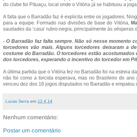
do clube foi Pituaçu, local onde o Vitória já se habituou a jo
A falta que o Barradão faz é explicita entre os jogadores. N
para a equipe. Formado nas divisões de base do Vitória,
Ma
saudades da ‘casa’ rubro-negra, principalmente às vésperas
- O Barradão faz falta sempre. Não só nesse momento c
torcedores vão mais. Alguns torcedores deixaram a de
costume do Barradão. O torcedores estão acostumados 
dos torcedores, esperando o incentivo do torcedor em P
A última partida que o Vitória fez no Barradão foi na estreia
não foi como a torcida esperava, mas no Brasileiro do ano 
venceu dez dos 16 jogos disputados no Barradão e empatou o
Lucas Serra
em
12.4.14
Nenhum comentário:
Postar um comentário