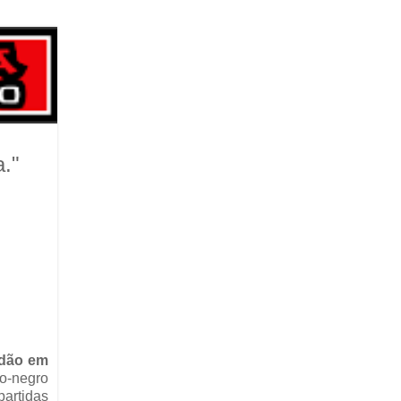
."
radão em
ro-negro
partidas