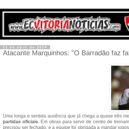
12 de abril de 2014
Atacante Marquinhos: "O Barradão faz fa
Uma longa e sentida ausência que já chega a quase três m
partidas oficiais
. Em obras para servir de centro de trein
precisou ser fechado, e a equipe foi obrigada a mandar jogos