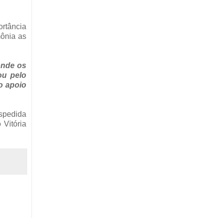
ortância
ônia as
onde os
ou pelo
o apoio
espedida
 Vitória