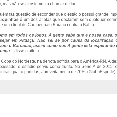
gar, mas não se acostumou a chamar de lar.
inguém faz questão de esconder que o estádio possui grande imp
rquinhos
é um dos atletas que declaram sem qualquer cerim
 de uma final de Campeonato Baiano contra o Bahia.
omo em todos os jogos. A gente sabe que é nossa casa, 
sejar em Pituaçu. Não sei se por causa da localização 
com o Barradão, assim como nós A gente está esperando 
ituaçu
– disse o atleta.
 da Copa do Nordeste, na derrota sofrida para o América-RN. A d
passado, o estádio serviu como trunfo. Na Série A de 2013, o
utras quatro partidas, aproveitamento de 70%. (GloboEsporte)