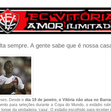
lta sempre. A gente sabe que é nossa casa
eses. Desde o
dia 19 de janeiro, o Vitória não atua no Bar
amento para seleções durante a Copa do Mundo, o estádio rub
 longe da verdadeira ‘casa’. O estádio escolhido para receber 