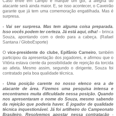
Caso entre em campo e marque um gol, a alegria do
atacante será ainda maior. E, se isso acontecer, o Caveirão
garante que já tem uma comemoração engatilhada. Mas é
surpresa.
- Vai ser surpresa. Mas tem alguma coisa preparada.
Isso vocês podem ter certeza. Já está aqui, olha!
– brinca
Souza, apontando com o dedo para a cabeça. (Rafael
Santana / GloboEsporte)
O
vice-presidente do clube, Epifânio Carneiro
, também
participou da apresentação dos jogadores, e afirmou que o
Vitória estava ciente da possibilidade de rejeição da torcida
ao atleta. Mesmo assim, segundo o dirigente, Souza foi
contratado pela boa qualidade técnica.
- Uma posição carente no nosso elenco era a de
atacante de área. Fizemos uma pesquisa intensa e
encontramos muita dificuldade nessa posição. Quando
nos apresentaram o nome do Souza, mesmo sabendo
da rejeição que poderia haver. É jogador de qualidade
técnica inquestionável. Já foi artilheiro do Campeonato
Brasileiro. Resolvemos apostar nessa contratação
-