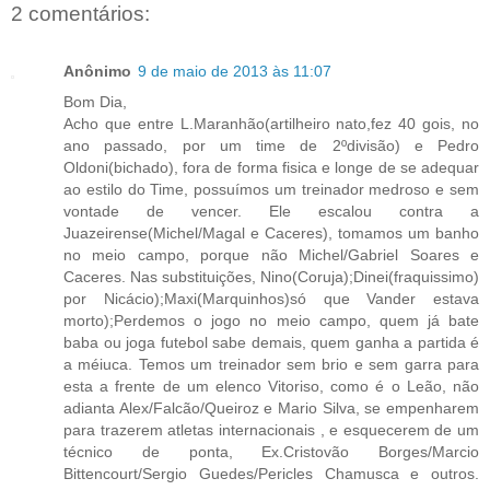
2 comentários:
Anônimo
9 de maio de 2013 às 11:07
Bom Dia,
Acho que entre L.Maranhão(artilheiro nato,fez 40 gois, no
ano passado, por um time de 2ºdivisão) e Pedro
Oldoni(bichado), fora de forma fisica e longe de se adequar
ao estilo do Time, possuímos um treinador medroso e sem
vontade de vencer. Ele escalou contra a
Juazeirense(Michel/Magal e Caceres), tomamos um banho
no meio campo, porque não Michel/Gabriel Soares e
Caceres. Nas substituições, Nino(Coruja);Dinei(fraquissimo)
por Nicácio);Maxi(Marquinhos)só que Vander estava
morto);Perdemos o jogo no meio campo, quem já bate
baba ou joga futebol sabe demais, quem ganha a partida é
a méiuca. Temos um treinador sem brio e sem garra para
esta a frente de um elenco Vitoriso, como é o Leão, não
adianta Alex/Falcão/Queiroz e Mario Silva, se empenharem
para trazerem atletas internacionais , e esquecerem de um
técnico de ponta, Ex.Cristovão Borges/Marcio
Bittencourt/Sergio Guedes/Pericles Chamusca e outros.