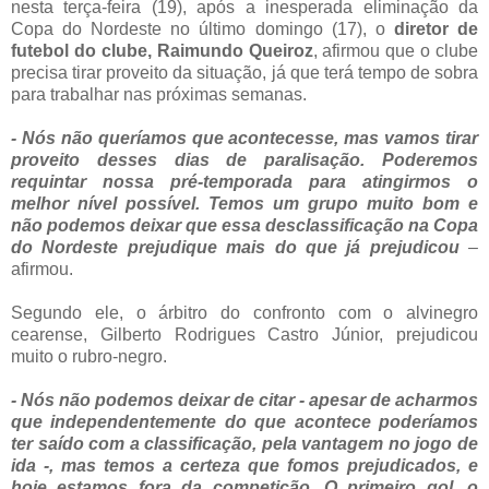
nesta terça-feira (19), após a inesperada eliminação da
Copa do Nordeste no último domingo (17), o
diretor de
futebol do clube, Raimundo Queiroz
, afirmou que o clube
precisa tirar proveito da situação, já que terá tempo de sobra
para trabalhar nas próximas semanas.
- Nós não queríamos que acontecesse, mas vamos tirar
proveito desses dias de paralisação. Poderemos
requintar nossa pré-temporada para atingirmos o
melhor nível possível. Temos um grupo muito bom e
não podemos deixar que essa desclassificação na Copa
do Nordeste prejudique mais do que já prejudicou
–
afirmou.
Segundo ele, o árbitro do confronto com o alvinegro
cearense, Gilberto Rodrigues Castro Júnior, prejudicou
muito o rubro-negro.
- Nós não podemos deixar de citar - apesar de acharmos
que independentemente do que acontece poderíamos
ter saído com a classificação, pela vantagem no jogo de
ida -, mas temos a certeza que fomos prejudicados, e
hoje estamos fora da competição. O primeiro gol, o