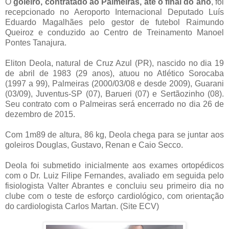
O
goleiro, contratado ao Palmeiras, até o final do ano
, foi
recepcionado no Aeroporto Internacional Deputado Luís
Eduardo Magalhães pelo gestor de futebol Raimundo
Queiroz e conduzido ao Centro de Treinamento Manoel
Pontes Tanajura.
Eliton Deola, natural de Cruz Azul (PR), nascido no dia 19
de abril de 1983 (29 anos), atuou no Atlético Sorocaba
(1997 a 99), Palmeiras (2000/03/08 e desde 2009), Guarani
(03/09), Juventus-SP (07), Barueri (07) e Sertãozinho (08).
Seu contrato com o Palmeiras será encerrado no dia 26 de
dezembro de 2015.
Com 1m89 de altura, 86 kg, Deola chega para se juntar aos
goleiros Douglas, Gustavo, Renan e Caio Secco.
Deola foi submetido inicialmente aos exames ortopédicos
com o Dr. Luiz Filipe Fernandes, avaliado em seguida pelo
fisiologista Valter Abrantes e concluiu seu primeiro dia no
clube com o teste de esforço cardiológico, com orientação
do cardiologista Carlos Martan. (Site ECV)