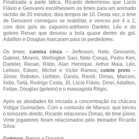
Finalizada a parte tática, Ricardo determinou que Lúcio
Flávio e Geovanni escolhessem os times para um animado
rachão de 20 minutos, dois tempos de 10. Desta vez, o time
de Geovanni conseguiu se reabilitar, e venceu por 4 a 2,
com dois gols do zagueiro-artilheiro Dankler, Léo e do
goleiro Renan que desviou a bola quase dentro do gol.
Adailton e Douglas marcaram para os perdedores.
Os times:
camisa cinza
– Jerfesson, Neto, Geovanni,
Gabriel, Mineiro, Wellington Saci, Neto Coruja, Pedro Ken,
Dankler, Renan, Rildo, Alan Henrique, Arthur Maia, Léo,
Leilson, Edson, Michel e Victor Ramos;
colete preto
–
Júnior, Robston, Uelliton, Danilo, Reniê, Dimas, Marconi,
Índio, Tartá, Rodrigo Costa, Jô, Lúcio Flávio, Dinei, Adaílton,
Felipe, Douglas (goleiro) e o massagista Régis.
Após as atividades foi iniciada a concentração na chácara
Vidigal Guimarães. Com a contusão de Mansur, que torceu
o tornozelo direito, Ricardo relacionou Dimas, do time júnior.
Vinte jogadores foram relacionados pelo treinador Ricardo
Silva:
Goleiros
: Renan e Douglas