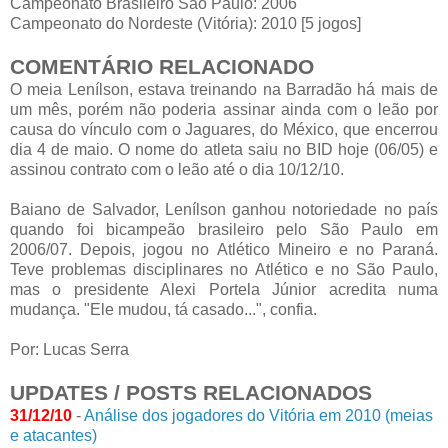
Campeonato Brasileiro São Paulo: 2006
Campeonato do Nordeste (Vitória): 2010 [5 jogos]
COMENTÁRIO RELACIONADO
O meia Lenílson, estava treinando na Barradão há mais de
um mês, porém não poderia assinar ainda com o leão por
causa do vínculo com o Jaguares, do México, que encerrou
dia 4 de maio. O nome do atleta saiu no BID hoje (06/05) e
assinou contrato com o leão até o dia 10/12/10.
Baiano de Salvador, Lenílson ganhou notoriedade no país
quando foi bicampeão brasileiro pelo São Paulo em
2006/07. Depois, jogou no Atlético Mineiro e no Paraná.
Teve problemas disciplinares no Atlético e no São Paulo,
mas o presidente Alexi Portela Júnior acredita numa
mudança. "Ele mudou, tá casado...", confia.
Por: Lucas Serra
UPDATES / POSTS RELACIONADOS
31/12/10
-
Análise dos jogadores do Vitória em 2010 (meias
e atacantes)