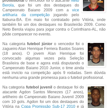
profissional
o vencedor foi o atacante
Neto
Berola
, que foi um dos destaques do
Campeonato Baiano 2009 com a
vice
artilharia da competição
jogando pelo
Itabuna-BA. Em maio foi contratado pelo Vitória, onde
também foi um dos destaques no Brasileirão 2009. Como
Neto Berola viajou para jogar contra o Corinthians-AL, não
pôde comparecer no evento.
Na categoria
futebol júnior
o vencedor foi o
zagueiro Alan Henrique Ferriera Bastos Soares
(18 anos). O jovem Alan Henrique foi
convocado algumas vezes pela Seleção
Brasileira de base e agora está disputando o
Campeonato Baiano 2010 Junior, o time ainda
está invicto na competição após 9 rodadas. Sem dúvida
nenhuma uma grande promessa para o futebol profissional.
Na categoria
futebol juvenil
o destaque foi do
atacante Agdon Santos Menezes (17 anos),
artilheiro do Campeonato Baiano Juvenil 2009
com 10 gols. Agdon foi um dos destaques do
Vitória na
Copa Promissão Sub-17 2010
e já