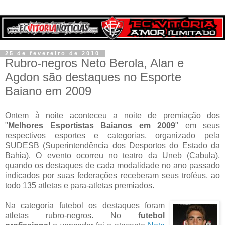
25 de fevereiro de 2010
Rubro-negros Neto Berola, Alan e
Agdon são destaques no Esporte
Baiano em 2009
Ontem à noite aconteceu a noite de premiação dos
"
Melhores Esportistas Baianos em 2009
" em seus
respectivos esportes e categorias, organizado pela
SUDESB (Superintendência dos Desportos do Estado da
Bahia). O evento ocorreu no teatro da Uneb (Cabula),
quando os destaques de cada modalidade no ano passado
indicados por suas federações receberam seus troféus, ao
todo 135 atletas e para-atletas premiados.
Na categoria futebol os destaques foram
atletas rubro-negros. No
futebol