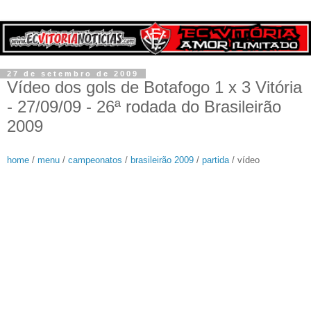
27 de setembro de 2009
Vídeo dos gols de Botafogo 1 x 3 Vitória
- 27/09/09 - 26ª rodada do Brasileirão
2009
home
/
menu
/
campeonatos
/
brasileirão 2009
/
partida
/ vídeo