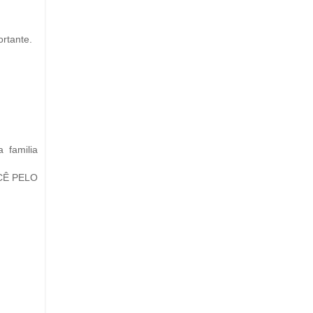
ortante.
 familia
CÊ PELO