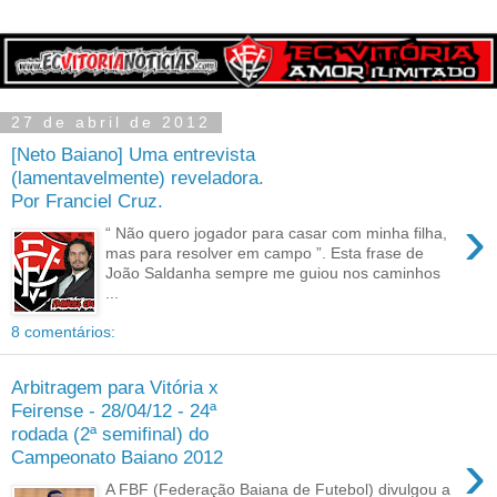
27 de abril de 2012
[Neto Baiano] Uma entrevista
(lamentavelmente) reveladora.
Por Franciel Cruz.
›
“ Não quero jogador para casar com minha filha,
mas para resolver em campo ”. Esta frase de
João Saldanha sempre me guiou nos caminhos
...
8 comentários:
Arbitragem para Vitória x
Feirense - 28/04/12 - 24ª
rodada (2ª semifinal) do
›
Campeonato Baiano 2012
A FBF (Federação Baiana de Futebol) divulgou a