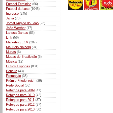
Futebol Feminino
(66)
Futebol da base
(1045)
Ingresso
(245)
Jahia
(78)
Jornal Rugido do Leão
(23)
João Werther
(17)
Larissa Dantas
(83)
Link
(56)
Marketing ECV
(297)
Maurício Naiberg
(94)
Musas
(6)
Musas do Brasileirão
(5)
Música
(12)
Outros Esportes
(881)
Peneira
(43)
Promoção
(38)
Prêmio Friedenreich
(29)
Rede Social
(58)
Reforços para 2009
(41)
Reforços para 2010
(42)
Reforços para 2011
(37)
Reforços para 2012
(27)
Reforços para 2013
(30)