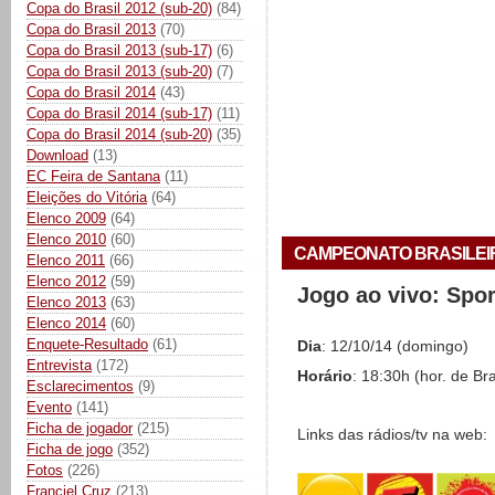
Copa do Brasil 2012 (sub-20)
(84)
Copa do Brasil 2013
(70)
Copa do Brasil 2013 (sub-17)
(6)
Copa do Brasil 2013 (sub-20)
(7)
Copa do Brasil 2014
(43)
Copa do Brasil 2014 (sub-17)
(11)
Copa do Brasil 2014 (sub-20)
(35)
Download
(13)
EC Feira de Santana
(11)
Eleições do Vitória
(64)
Elenco 2009
(64)
Elenco 2010
(60)
CAMPEONATO BRASILEIRO 
Elenco 2011
(66)
Elenco 2012
(59)
Jogo ao vivo: Spo
Elenco 2013
(63)
Elenco 2014
(60)
Enquete-Resultado
(61)
Dia
: 12/10/14 (domingo)
Entrevista
(172)
Horário
: 18:30h (hor. de Bra
Esclarecimentos
(9)
Evento
(141)
Ficha de jogador
(215)
Links das rádios/tv na web:
Ficha de jogo
(352)
Fotos
(226)
Franciel Cruz
(213)