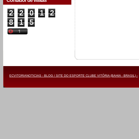
Contador de visitas
2
2
0
1
2
8
1
5
ECVITORIANOTICIAS - BLOG / SITE DO ESPORTE CLUBE VITÓRIA (BAHIA - BRASIL) -