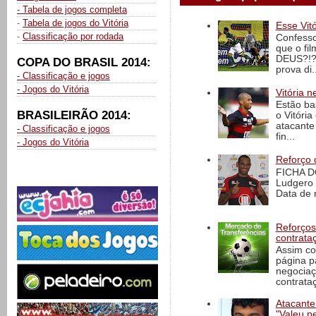
- Tabela de jogos completa
-
Tabela de jogos do Vitória
Esse Vit
-
Classificação por rodada
Confesso
que o fi
DEUS?!?!
COPA DO BRASIL 2014:
prova di..
- Classificação e jogos
- Jogos do Vitória
Vitória n
Estão ba
BRASILEIRÃO 2014:
o Vitóri
atacante
- Classificação e jogos
fin...
- Jogos do Vitória
Reforço 
FICHA D
Ludgero 
Data de 
Reforços
contrata
Assim co
página p
negociaç
contrataç
Atacante
"Valeu p