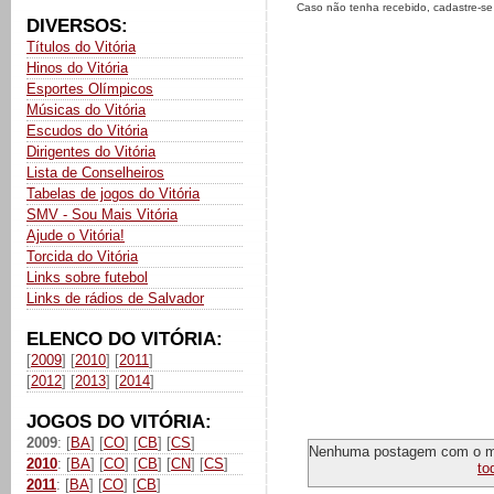
Caso não tenha recebido, cadastre-s
DIVERSOS:
Títulos do Vitória
Hinos do Vitória
Esportes Olímpicos
Músicas do Vitória
Escudos do Vitória
Dirigentes do Vitória
Lista de Conselheiros
Tabelas de jogos do Vitória
SMV - Sou Mais Vitória
Ajude o Vitória!
Torcida do Vitória
Links sobre futebol
Links de rádios de Salvador
ELENCO DO VITÓRIA:
[
2009
] [
2010
] [
2011
]
[
2012
] [
2013
] [
2014
]
JOGOS DO VITÓRIA:
2009
: [
BA
] [
CO
] [
CB
] [
CS
]
Nenhuma postagem com o 
2010
: [
BA
] [
CO
] [
CB
] [
CN
] [
CS
]
to
2011
: [
BA
] [
CO
] [
CB
]