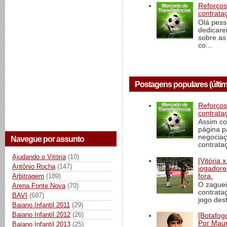
Reforços
contrata
Olá pess
dedicare
sobre as
co...
Postagens populares (últim
Reforços
contrata
Assim co
página p
negociaç
Navegue por assunto
contrataç
Ajudando o Vitória
(10)
[Vitória
Antônio Rocha
(147)
jogadore
fora.
Arbitragem
(189)
O zaguei
Arena Fonte Nova
(70)
contrata
BAVI
(687)
jogo dest
Baiano Infantil 2011
(29)
Baiano Infantil 2012
(26)
[Botafogo
Por Maur
Baiano Infantil 2013
(25)