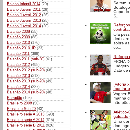
Se tem u
Baiano Infantil 2014
(20)
Botafogo
Baiano Juvenil 2011
(28)
Copa do 
Baiano Juvenil 2012
(26)
S...
Baiano Juvenil 2013
(25)
Reforços
Baiano Juvenil 2014
(20)
contrata
Baianão 2008
(35)
Olá pess
Baianão 2009
(88)
dedicare
Baianão 2010
(176)
sobre as
co...
Baianão 2010 JR
(23)
Baianão 2011
(388)
Reforço 
Baianão 2011 (sub-20)
(41)
FICHA D
Baianão 2012
(498)
Ludgero 
Baianão 2012 (sub-20)
(68)
Data de 
Baianão 2013
(312)
Baianão 2013 (sub-20)
(49)
[Vitória
Baianão 2014
(227)
montar o
Baianão 2014 (sub-20)
(48)
Vagner B
Barradão
(195)
manhã de
não pôde
Brasileiro 2008
(56)
Brasileiro Sub-20
(43)
Atlético-
Brasileiro série A 2013
(693)
goleado 
Brasileiro série A 2014
(615)
Uma derr
Brasileiro série B 2011
(926)
domingo,