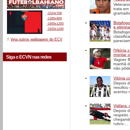
Veterano
trata em
gramado 
-1024x768
-1280x800
Botafogo 
-1600x1200
e elimin
-1920x1200
Botafogo
classific
//
Veja outros wallpapers do ECV
pareciam
[Vitória
montar o
Siga o ECVN nas redes
Vagner B
manhã de
não pôde
Vitória c
Depois d
resultou 
acertou n
Viáfara: 
Depois d
respeito 
chegando 
rubro-...