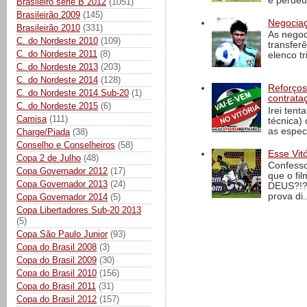
e perdeu 
Brasileiro série B 2012
(1051)
Brasileirão 2009
(145)
Negociaç
Brasileirão 2010
(331)
As negoc
C. do Nordeste 2010
(109)
transfer
C. do Nordeste 2011
(8)
elenco t
C. do Nordeste 2013
(203)
C. do Nordeste 2014
(128)
Reforços
C. do Nordeste 2014 Sub-20
(1)
contrata
C. do Nordeste 2015
(6)
Irei tent
Camisa
(111)
técnica)
as espec
Charge/Piada
(38)
Conselho e Conselheiros
(58)
Esse Vit
Copa 2 de Julho
(48)
Confesso
Copa Governador 2012
(17)
que o fi
Copa Governador 2013
(24)
DEUS?!?!
prova di..
Copa Governador 2014
(5)
Copa Libertadores Sub-20 2013
(5)
Copa São Paulo Junior
(93)
Copa do Brasil 2008
(3)
Copa do Brasil 2009
(30)
Copa do Brasil 2010
(156)
Copa do Brasil 2011
(31)
Copa do Brasil 2012
(157)