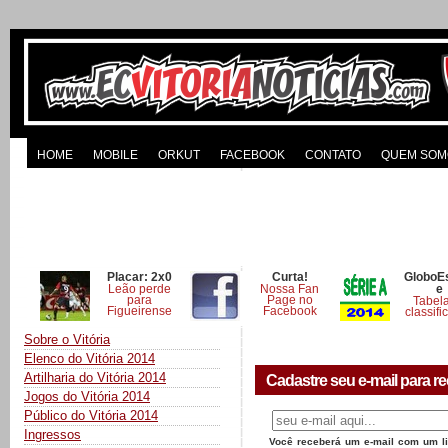
HOME
MOBILE
ORKUT
FACEBOOK
CONTATO
QUEM SOM
Placar: 2x0
Curta!
GloboE
Leão perde
Nossa Fan
e
para
Page no
Tabel
Figueirense
Facebook
classifi
Sobre o Vitória
Elenco do Vitória 2014
Artilharia do Vitória 2014
Cadastre seu e-mail para re
Jogos do Vitória 2014
Público do Vitória 2014
Ingressos
Você receberá um e-mail com um lin