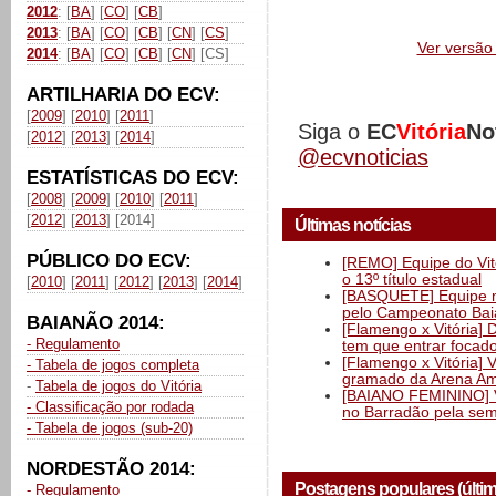
2012
: [
BA
] [
CO
] [
CB
]
2013
: [
BA
] [
CO
] [
CB
] [
CN
] [
CS
]
Ver versão 
2014
: [
BA
] [
CO
] [
CB
] [
CN
] [CS]
ARTILHARIA DO ECV:
[
2009
] [
2010
] [
2011
]
Siga o
EC
Vitória
No
[
2012
] [
2013
] [
2014
]
@ecvnoticias
ESTATÍSTICAS DO ECV:
[
2008
] [
2009
] [
2010
] [
2011
]
[
2012
] [
2013
] [2014]
Últimas notícias
PÚBLICO DO ECV:
[REMO] Equipe do Vitó
o 13º título estadual
[
2010
] [
2011
] [
2012
] [
2013
] [
2014
]
[BASQUETE] Equipe mas
pelo Campeonato Ba
BAIANÃO 2014:
[Flamengo x Vitória] 
- Regulamento
tem que entrar focad
[Flamengo x Vitória] 
- Tabela de jogos completa
gramado da Arena Am
-
Tabela de jogos do Vitória
[BAIANO FEMININO] Vi
- Classificação por rodada
no Barradão pela semi
- Tabela de jogos (sub-20)
NORDESTÃO 2014:
Postagens populares (últi
- Regulamento