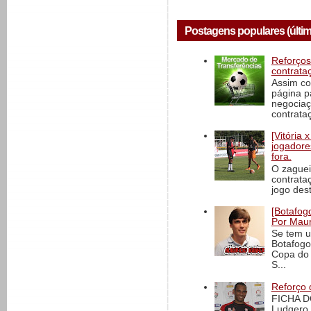
Postagens populares (últim
Reforços
contrata
Assim co
página p
negociaç
contrataç
[Vitória
jogadore
fora.
O zaguei
contrata
jogo dest
[Botafogo
Por Maur
Se tem u
Botafogo
Copa do 
S...
Reforço 
FICHA D
Ludgero 