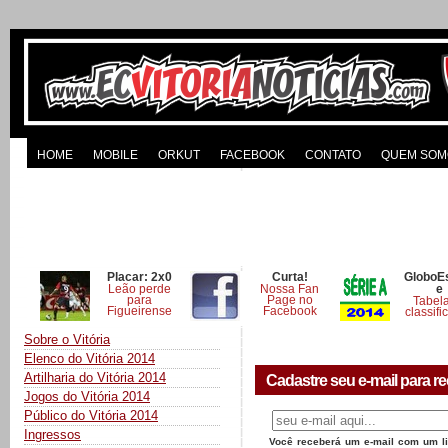
HOME
MOBILE
ORKUT
FACEBOOK
CONTATO
QUEM SOM
Placar: 2x0
Curta!
GloboE
Leão perde
Nossa Fan
e
para
Page no
Tabel
Figueirense
Facebook
classifi
Sobre o Vitória
Elenco do Vitória 2014
Artilharia do Vitória 2014
Cadastre seu e-mail para re
Jogos do Vitória 2014
Público do Vitória 2014
Ingressos
Você receberá um e-mail com um lin