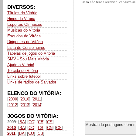
Caso não tenha recebido, cadastre-s
DIVERSOS:
Títulos do Vitória
Hinos do Vitória
Esportes Olímpicos
Músicas do Vitória
Escudos do Vitória
Dirigentes do Vitória
Lista de Conselheiros
Tabelas de jogos do Vitória
SMV - Sou Mais Vitória
Ajude o Vitória!
Torcida do Vitória
Links sobre futebol
Links de rádios de Salvador
ELENCO DO VITÓRIA:
[
2009
] [
2010
] [
2011
]
[
2012
] [
2013
] [
2014
]
JOGOS DO VITÓRIA:
2009
: [
BA
] [
CO
] [
CB
] [
CS
]
Mostrando postagens com 
2010
: [
BA
] [
CO
] [
CB
] [
CN
] [
CS
]
2011
: [
BA
] [
CO
] [
CB
]