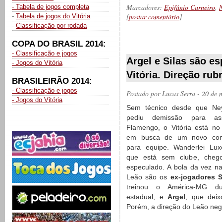
Marcadores:
Epifânio Carneiro
,
N
- Tabela de jogos completa
[
postar comentário
]
-
Tabela de jogos do Vitória
-
Classificação por rodada
COPA DO BRASIL 2014:
__________
- Classificação e jogos
Argel e Silas são e
- Jogos do Vitória
Vitória. Direção rub
BRASILEIRÃO 2014:
- Classificação e jogos
Postado por
Lucas Serra
- 20 de 
- Jogos do Vitória
Sem técnico desde que Ne
pediu demissão para as
Flamengo, o Vitória está n
em busca de um novo co
para equipe. Wanderlei Lux
que está sem clube, cheg
especulado. A bola da vez n
Leão são os
ex-jogadores S
treinou o América-MG d
estadual, e
Argel
, que deix
Porém, a direção do Leão nego