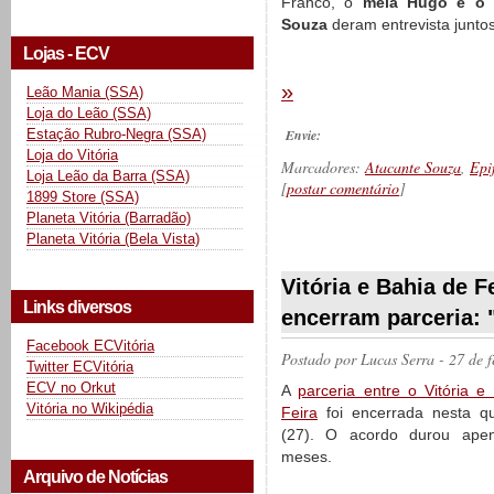
Franco, o
meia Hugo e o 
Souza
deram entrevista junto
Lojas - ECV
»
Leão Mania (SSA)
Loja do Leão (SSA)
Estação Rubro-Negra (SSA)
Envie:
Loja do Vitória
Marcadores:
Atacante Souza
,
Epi
Loja Leão da Barra (SSA)
[
postar comentário
]
1899 Store (SSA)
Planeta Vitória (Barradão)
Planeta Vitória (Bela Vista)
__________
Vitória e Bahia de F
Links diversos
encerram parceria: 
Facebook ECVitória
Postado por
Lucas Serra
- 27 de 
Twitter ECVitória
ECV no Orkut
A
parceria entre o Vitória e
Vitória no Wikipédia
Feira
foi encerrada nesta qui
(27). O acordo durou ape
meses.
Arquivo de Notícias