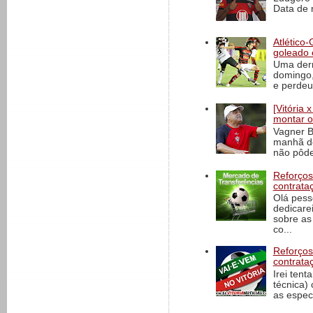
Data de 
Atlético-
goleado 
Uma derr
domingo,
e perdeu 
[Vitória
montar o
Vagner B
manhã de
não pôde
Reforços
contrata
Olá pess
dedicare
sobre as
co...
Reforços
contrata
Irei tent
técnica)
as espec