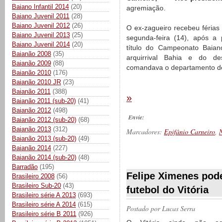
Baiano Infantil 2014
(20)
agremiação.
Baiano Juvenil 2011
(28)
Baiano Juvenil 2012
(26)
O ex-zagueiro recebeu férias 
Baiano Juvenil 2013
(25)
segunda-feira (14), após a
Baiano Juvenil 2014
(20)
título do Campeonato Baian
Baianão 2008
(35)
arquirrival Bahia e do d
Baianão 2009
(88)
comandava o departamento de
Baianão 2010
(176)
Baianão 2010 JR
(23)
Baianão 2011
(388)
»
Baianão 2011 (sub-20)
(41)
Baianão 2012
(498)
Envie:
Baianão 2012 (sub-20)
(68)
Baianão 2013
(312)
Marcadores:
Epifânio Carneiro
,
N
Baianão 2013 (sub-20)
(49)
Baianão 2014
(227)
Baianão 2014 (sub-20)
(48)
__________
Barradão
(195)
Felipe Ximenes pode
Brasileiro 2008
(56)
Brasileiro Sub-20
(43)
futebol do Vitória
Brasileiro série A 2013
(693)
Brasileiro série A 2014
(615)
Postado por
Lucas Serra
Brasileiro série B 2011
(926)