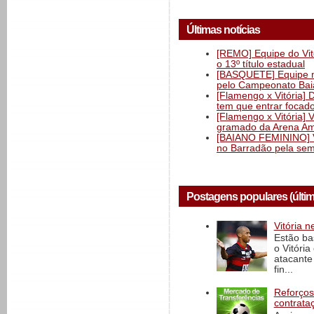
Últimas notícias
[REMO] Equipe do Vitó
o 13º título estadual
[BASQUETE] Equipe mas
pelo Campeonato Ba
[Flamengo x Vitória] 
tem que entrar focad
[Flamengo x Vitória] 
gramado da Arena Am
[BAIANO FEMININO] Vi
no Barradão pela semi
Postagens populares (últi
Vitória n
Estão ba
o Vitóri
atacante
fin...
Reforços
contrata