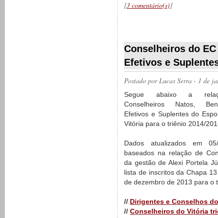
[
3 comentário(s)
]
__________
Conselheiros do EC 
Efetivos e Suplentes
Postado por
Lucas Serra
- 1 de j
Segue abaixo a rela
Conselheiros Natos, Bene
Efetivos e Suplentes do Espo
Vitória para o triênio 2014/201
Dados atualizados em 05
baseados na relação de Con
da gestão de Alexi Portela Jú
lista de inscritos da Chapa 1
de dezembro de 2013 para o t
//
Dirigentes e Conselhos do 
//
Conselheiros do Vitória tr