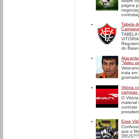
Assim co
página p
negociaç
contrataç
Tabela d
Campeona
TABELA
VITÓRIA
Regulame
do Baian
Atacante
"Valeu p
Veterano
trata em
gramado 
Vitória 
camisas 
O Vitóri
material
contrato
president
Esse Vit
Confesso
que o fi
DEUS?!?!