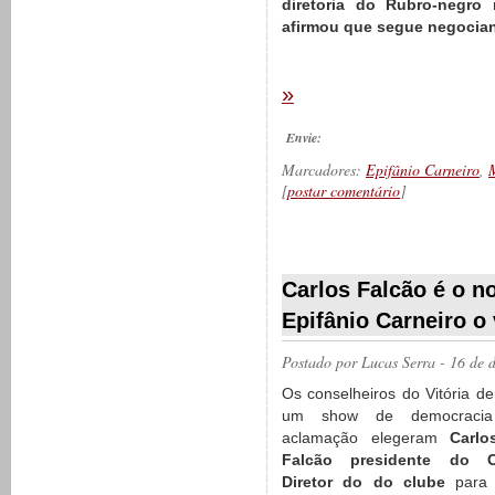
diretoria do Rubro-negro
afirmou que segue negocia
»
Envie:
Marcadores:
Epifânio Carneiro
,
[
postar comentário
]
__________
Carlos Falcão é o no
Epifânio Carneiro o
Postado por
Lucas Serra
- 16 de 
Os conselheiros do Vitória d
um show de democraci
aclamação elegeram
Carlo
Falcão presidente do C
Diretor do do clube
para o