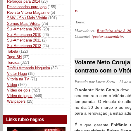
Reforços para 2014
(23)
Relacionados para jogo
(155)
»
Revista Vitória Magazine
(5)
SMV - Sou Mais Vitória
(101)
Envie:
Somos Mais Vitória
(75)
Sul-Americana 2009
(20)
Marcadores:
Brasileiro série A 2
Sul-Americana 2010
(26)
Comente! [
postar comentário
]
Sul-Americana 2011
(2)
Sul-Americana 2013
(24)
Tabela
(122)
__________
Taça BH
(37)
Volante Neto Coruja
Torcida
(327)
Troféu Armando Nogueira
(32)
contrato com o Vitó
Victor Hugo
(18)
Vitoria na TV
(71)
Postado por
Lucas Serra
- 13 de 
Vídeo
(162)
O
volante Neto Coruja
deve 
Vídeo de gols
(427)
seu contrato com o Vitória at
Vídeo de jogos
(448)
temporada. O vínculo do atle
Wallpapers
(25)
no dia 30 de março e as ne
para a renovação já estão adi
Links rubro-negros
É o que garante
Epifânio 
vice-presidente Rubro-Negr