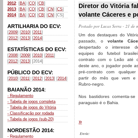
2012
: [
BA
] [
CO
] [
CB
]
Diretor do Vitória f
2013
: [
BA
] [
CO
] [
CB
] [
CN
] [
CS
]
volante Cáceres e p
2014
: [
BA
] [
CO
] [
CB
] [
CN
] [CS]
Postado por
Lucas Serra
- 21 de 
ARTILHARIA DO ECV:
[
2009
] [
2010
] [
2011
]
Um dos destaques do Vitóri
[
2012
] [
2013
] [
2014
]
passado, o
volante Cáce
despertado o interesse d
ESTATÍSTICAS DO ECV:
equipes do futebol brasile
[
2008
] [
2009
] [
2010
] [
2011
]
contrato com o Leão até 
[
2012
] [
2013
] [2014]
deste ano, o jogador pode a
pré-contrato com qualquer
PÚBLICO DO ECV:
partir do mês que vem e 
[
2010
] [
2011
] [
2012
] [
2013
] [
2014
]
Rubro-negro.
BAIANÃO 2014:
- Regulamento
Nos bastidores comenta-se
- Tabela de jogos completa
paraguaio é o Bahia.
-
Tabela de jogos do Vitória
- Classificação por rodada
- Tabela de jogos (sub-20)
»
NORDESTÃO 2014:
Envie:
- Regulamento