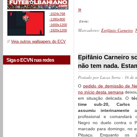
»
-1024x768
-1280x800
Envie:
-1600x1200
Marcadores:
Epifânio Carneiro
,
N
-1920x1200
//
Veja outros wallpapers do ECV
__________
Epifânio Carneiro s
Siga o ECVN nas redes
não tem nada. Esta
Postado por
Lucas Serra
- 16 de 
O
pedido de demissão de N
no início desta semana
deixou
em situação delicada. O
té
time sub-20, Carlos 
assumiu interinamente
a 
profissional e comandará 
Negro no duelo contra o Pa
marcado para domingo, no e
Pituaçu. Enquanto os j