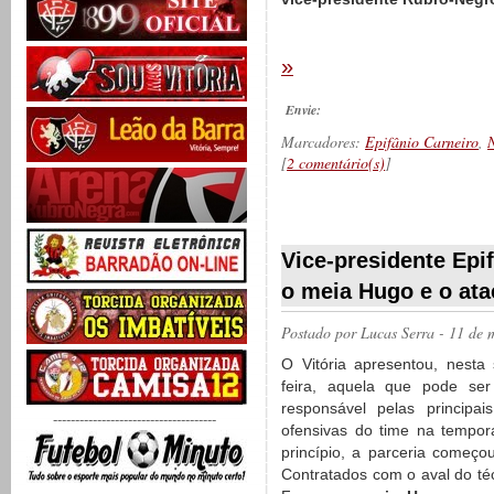
»
Envie:
Marcadores:
Epifânio Carneiro
,
N
[
2 comentário(s)
]
__________
Vice-presidente Epi
o meia Hugo e o at
Postado por
Lucas Serra
- 11 de 
O Vitória apresentou, nesta
feira, aquela que pode ser
responsável pelas principai
-------------------------------------
ofensivas do time na tempor
princípio, a parceria começou
Contratados com o aval do té