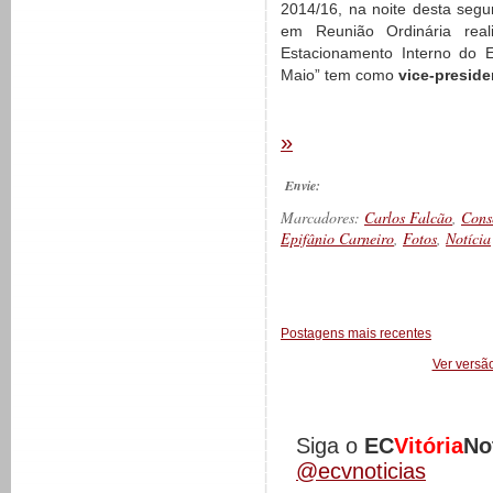
2014/16, na noite desta segun
em Reunião Ordinária real
Estacionamento Interno do 
Maio” tem como
vice-preside
»
Envie:
Marcadores:
Carlos Falcão
,
Cons
Epifânio Carneiro
,
Fotos
,
Notícia
__________
Postagens mais recentes
Ver versã
Siga o
EC
Vitória
No
@ecvnoticias