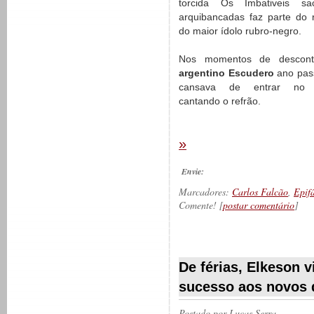
torcida Os Imbativeis s
arquibancadas faz parte do r
do maior ídolo rubro-negro.
Nos momentos de descont
argentino Escudero
ano pas
cansava de entrar no v
cantando o refrão.
»
Envie:
Marcadores:
Carlos Falcão
,
Epif
Comente! [
postar comentário
]
__________
De férias, Elkeson v
sucesso aos novos d
Postado por
Lucas Serra