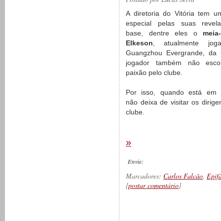
A diretoria do Vitória tem u
especial pelas suas revel
base, dentre eles o
meia-
Elkeson
, atualmente jog
Guangzhou Evergrande, da 
jogador também não esc
paixão pelo clube.
Por isso, quando está em S
não deixa de visitar os diri
clube.
»
Envie:
Marcadores:
Carlos Falcão
,
Epif
[
postar comentário
]
__________