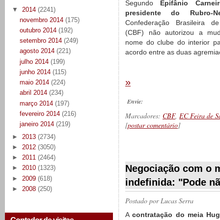
Segundo
Epifânio Carneir
▼
2014
(2241)
presidente do Rubro-N
novembro 2014
(175)
Confederação Brasileira de
outubro 2014
(192)
(CBF) não autorizou a mu
setembro 2014
(249)
nome do clube do interior p
agosto 2014
(221)
acordo entre as duas agremia
julho 2014
(199)
junho 2014
(115)
»
maio 2014
(224)
abril 2014
(234)
Envie:
março 2014
(197)
fevereiro 2014
(216)
Marcadores:
CBF
,
EC Feira de S
[
postar comentário
]
janeiro 2014
(219)
►
2013
(2734)
►
2012
(3050)
__________
►
2011
(2464)
Negociação com o m
►
2010
(1323)
►
2009
(618)
indefinida: "Pode nã
►
2008
(250)
Postado por
Lucas Serra
A
contratação do meia Hug