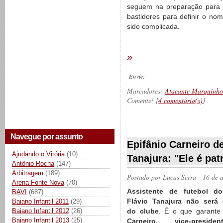
seguem na preparação para a
bastidores para definir o n
sido complicada.
»
Envie:
Marcadores:
Atacante Marquinho
Comente! [
4 comentário(s)
]
__________
Navegue por assunto
Epifânio Carneiro d
Ajudando o Vitória
(10)
Tanajura: "Ele é pa
Antônio Rocha
(147)
Arbitragem
(189)
Postado por
Lucas Serra
- 16 de 
Arena Fonte Nova
(70)
Assistente de futebol do 
BAVI
(687)
Flávio Tanajura não será 
Baiano Infantil 2011
(29)
Baiano Infantil 2012
(26)
do clube
. É o que garante
Baiano Infantil 2013
(25)
Carneiro, vice-presiden