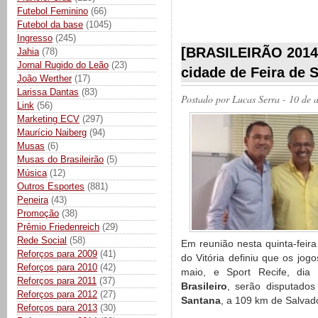
Futebol Feminino
(66)
Futebol da base
(1045)
__________
Ingresso
(245)
[BRASILEIRÃO 2014] 
Jahia
(78)
Jornal Rugido do Leão
(23)
cidade de Feira de 
João Werther
(17)
Larissa Dantas
(83)
Postado por
Lucas Serra
- 10 de 
Link
(56)
Marketing ECV
(297)
Maurício Naiberg
(94)
Musas
(6)
Musas do Brasileirão
(5)
Música
(12)
Outros Esportes
(881)
Peneira
(43)
Promoção
(38)
Prêmio Friedenreich
(29)
Rede Social
(58)
Em reunião nesta quinta-feir
Reforços para 2009
(41)
do Vitória definiu que os jogo
Reforços para 2010
(42)
maio, e Sport Recife, d
Reforços para 2011
(37)
Brasileiro
, serão disputados
Reforços para 2012
(27)
Santana
, a 109 km de Salvado
Reforços para 2013
(30)