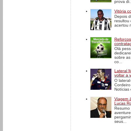
prova di..
Vitória c
Depois d
resultou 
acertou n
Reforços
contrata
Olá pess
dedicare
sobre as
co...
Lateral 
voltar a 
O latera
Cordeiro
Notícias 
Viagem à 
Lucas Ro
Resumo d
aventure
pergamin
seus...