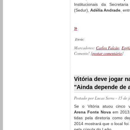
Institucionais da Secreta
(Sedur),
Adélia Andrade
, ent
»
Envie:
Marcadores:
Carlos Falcão
,
Epif
Comente! [
postar comentário
]
__________
Vitória deve jogar 
"Ainda depende de 
Postado por
Lucas Serra
- 15 de 
Se o Vitória atuou cinco 
Arena Fonte Nova
em 2013,
tidas pela diretoria como de
2014 mostrará que o local foi
pela cúpula do Leão.