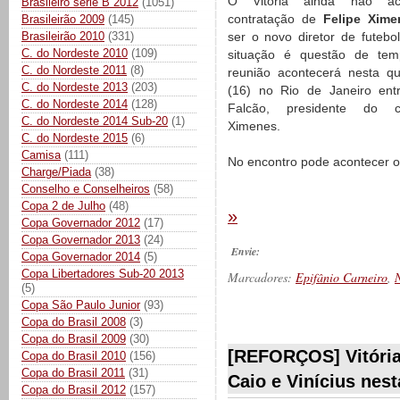
O Vitória ainda não ac
Brasileiro série B 2012
(1051)
contratação de
Felipe Xime
Brasileirão 2009
(145)
ser o novo diretor de futebol
Brasileirão 2010
(331)
C. do Nordeste 2010
(109)
situação é questão de te
C. do Nordeste 2011
(8)
reunião acontecerá nesta qua
C. do Nordeste 2013
(203)
(16) no Rio de Janeiro ent
C. do Nordeste 2014
(128)
Falcão, presidente do 
C. do Nordeste 2014 Sub-20
(1)
Ximenes.
C. do Nordeste 2015
(6)
Camisa
(111)
No encontro pode acontecer o 
Charge/Piada
(38)
Conselho e Conselheiros
(58)
Copa 2 de Julho
(48)
»
Copa Governador 2012
(17)
Copa Governador 2013
(24)
Envie:
Copa Governador 2014
(5)
Copa Libertadores Sub-20 2013
Marcadores:
Epifânio Carneiro
,
N
(5)
Copa São Paulo Junior
(93)
Copa do Brasil 2008
(3)
__________
Copa do Brasil 2009
(30)
[REFORÇOS] Vitória
Copa do Brasil 2010
(156)
Copa do Brasil 2011
(31)
Caio e Vinícius nest
Copa do Brasil 2012
(157)