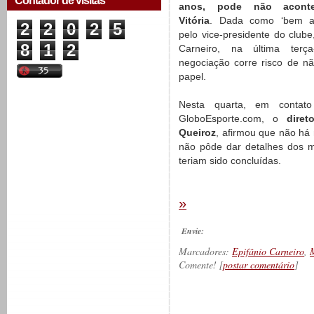
Contador de visitas
anos, pode não acont
Vitória
. Dada como ‘bem ad
2
2
0
2
5
pelo vice-presidente do clube
8
1
2
Carneiro, na última terça-
negociação corre risco de nã
papel.
Nesta quarta, em conta
GloboEsporte.com, o
dire
Queiroz
, afirmou que não há 
não pôde dar detalhes dos mo
teriam sido concluídas.
»
Envie:
Marcadores:
Epifânio Carneiro
,
Comente! [
postar comentário
]
__________