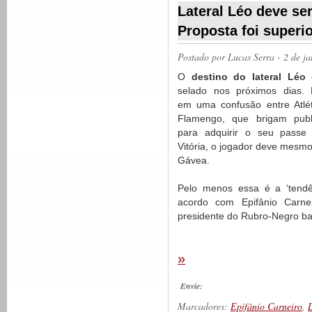
Lateral Léo deve se
Proposta foi superio
Postado por
Lucas Serra
- 2 de j
O
destino do lateral Léo
d
selado nos próximos dias. 
em uma confusão entre Atlé
Flamengo, que brigam publ
para adquirir o seu passe 
Vitória, o jogador deve mesmo
Gávea.
Pelo menos essa é a ‘tendê
acordo com Epifânio Carnei
presidente do Rubro-Negro ba
»
Envie:
Marcadores:
Epifânio Carneiro
,
L