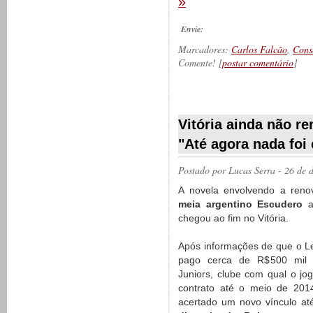
»
Envie:
Marcadores:
Carlos Falcão
,
Cons
Comente! [
postar comentário
]
__________
Vitória ainda não r
"Até agora nada foi
Postado por
Lucas Serra
- 26 de 
A novela envolvendo a reno
meia argentino Escudero
a
chegou ao fim no Vitória.
Após informações de que o L
pago cerca de R$500 mil
Juniors, clube com qual o jo
contrato até o meio de 2014
acertado um novo vínculo at