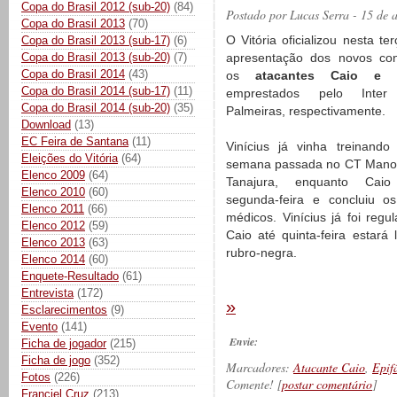
Copa do Brasil 2012 (sub-20)
(84)
Postado por
Lucas Serra
- 15 de 
Copa do Brasil 2013
(70)
O Vitória oficializou nesta ter
Copa do Brasil 2013 (sub-17)
(6)
Copa do Brasil 2013 (sub-20)
(7)
apresentação dos novos con
Copa do Brasil 2014
(43)
os
atacantes Caio e Vi
Copa do Brasil 2014 (sub-17)
(11)
emprestados pelo Int
Copa do Brasil 2014 (sub-20)
(35)
Palmeiras, respectivamente.
Download
(13)
EC Feira de Santana
(11)
Vinícius já vinha treinand
Eleições do Vitória
(64)
semana passada no CT Manoe
Elenco 2009
(64)
Tanajura, enquanto Cai
Elenco 2010
(60)
segunda-feira e concluiu o
Elenco 2011
(66)
médicos. Vinícius já foi regu
Elenco 2012
(59)
Caio até quinta-feira estará
Elenco 2013
(63)
rubro-negra.
Elenco 2014
(60)
Enquete-Resultado
(61)
Entrevista
(172)
»
Esclarecimentos
(9)
Evento
(141)
Envie:
Ficha de jogador
(215)
Ficha de jogo
(352)
Marcadores:
Atacante Caio
,
Epif
Fotos
(226)
Comente! [
postar comentário
]
Franciel Cruz
(213)