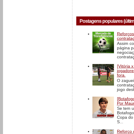
Postagens populares (últim
Reforços
contrata
Assim co
página p
negociaç
contrataç
[Vitória
jogadore
fora.
O zaguei
contrata
jogo dest
[Botafogo
Por Maur
Se tem u
Botafogo
Copa do 
S...
Reforço 