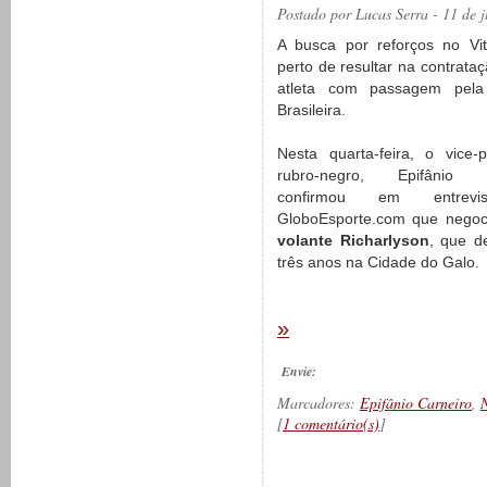
Postado por
Lucas Serra
- 11 de 
A busca por reforços no Vit
perto de resultar na contrata
atleta com passagem pela
Brasileira.
Nesta quarta-feira, o vice-p
rubro-negro, Epifânio C
confirmou em entrev
GloboEsporte.com que negoc
volante Richarlyson
, que d
três anos na Cidade do Galo.
»
Envie:
Marcadores:
Epifânio Carneiro
,
N
[
1 comentário(s)
]