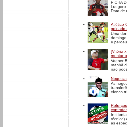
FICHA D
Ludgero 
Data de 
Atlético-
goleado 
Uma derr
domingo,
e perdeu 
[Vitória
montar o
Vagner B
manhã de
não pôde
Negociaç
As negoc
transfer
elenco t
Reforços
contrata
Irei tent
técnica)
as espec