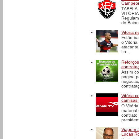
Campeona
TABELA
VITÓRIA
Regulame
do Baian
Vitória n
Estão ba
o Vitóri
atacante
fin...
Reforços
contrata
Assim co
página p
negociaç
contrataç
Vitória 
camisas 
O Vitóri
material
contrato
president
Viagem à 
Lucas Ro