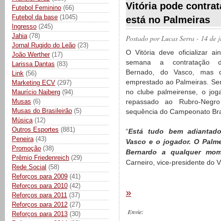
Vitória pode contra
Futebol Feminino
(66)
Futebol da base
(1045)
está no Palmeiras
Ingresso
(245)
Jahia
(78)
Postado por
Lucas Serra
- 14 de 
Jornal Rugido do Leão
(23)
O Vitória deve oficializar ai
João Werther
(17)
semana a contratação 
Larissa Dantas
(83)
Bernado, do Vasco, mas 
Link
(56)
emprestado ao Palmeiras. S
Marketing ECV
(297)
no clube palmeirense, o jog
Maurício Naiberg
(94)
Musas
(6)
repassado ao Rubro-Negr
Musas do Brasileirão
(5)
sequência do Campeonato Bras
Música
(12)
Outros Esportes
(881)
“
Está tudo bem adiantad
Peneira
(43)
Vasco e o jogador. O Palm
Promoção
(38)
Bernardo a qualquer mom
Prêmio Friedenreich
(29)
Carneiro, vice-presidente do V
Rede Social
(58)
Reforços para 2009
(41)
Reforços para 2010
(42)
»
Reforços para 2011
(37)
Reforços para 2012
(27)
Envie:
Reforços para 2013
(30)