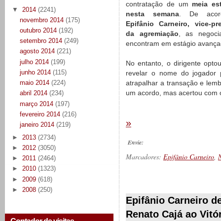
contratação de um
meia es
▼
2014
(2241)
nesta semana
. De aco
novembro 2014
(175)
Epifânio Carneiro, vice-pr
outubro 2014
(192)
da agremiação
, as negoci
setembro 2014
(249)
encontram em estágio avança
agosto 2014
(221)
julho 2014
(199)
No entanto, o dirigente opto
junho 2014
(115)
revelar o nome do jogador 
atrapalhar a transação e lem
maio 2014
(224)
um acordo, mas acertou com o
abril 2014
(234)
março 2014
(197)
fevereiro 2014
(216)
»
janeiro 2014
(219)
►
2013
(2734)
Envie:
►
2012
(3050)
Marcadores:
Epifânio Carneiro
,
N
►
2011
(2464)
►
2010
(1323)
►
2009
(618)
__________
►
2008
(250)
Epifânio Carneiro d
Renato Cajá ao Vitó