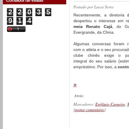
Contador de visitas
Postado por
Lucas Serra
2
2
0
3
5
Recentemente, a diretoria d
9
1
4
despertou o interesse em re
meia Renato Cajá
, do G
Evergrande, da China.
Algumas conversas foram re
com o atleta e o seu procurad
clube chinês exige o p
integral do seu salário (es
empréstimo. Por isso, a
contr
»
Envie:
Marcadores:
Epifânio Carneiro
,
[
postar comentário
]
__________