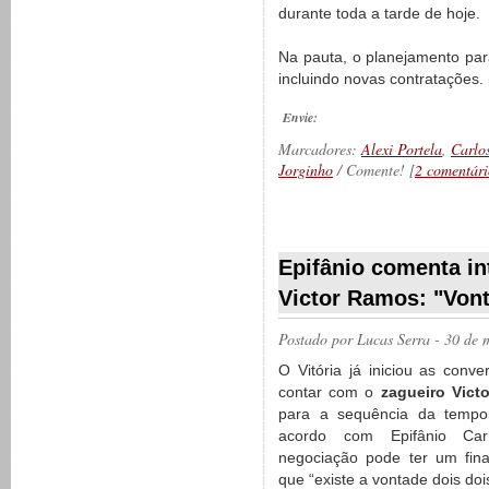
durante toda a tarde de hoje.
Na pauta, o planejamento para
incluindo novas contratações.
Envie:
Marcadores:
Alexi Portela
,
Carlo
Jorginho
/ Comente! [
2 comentári
__________
Epifânio comenta in
Victor Ramos: "Vont
Postado por
Lucas Serra
- 30 de 
O Vitória já iniciou as conve
contar com o
zagueiro Vict
para a sequência da tempo
acordo com Epifânio Car
negociação pode ter um final 
que “existe a vontade dois doi