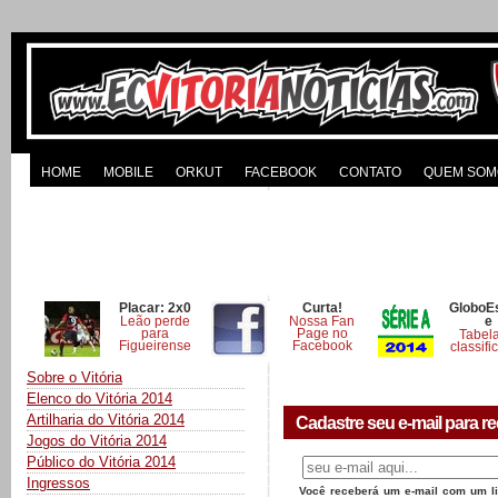
HOME
MOBILE
ORKUT
FACEBOOK
CONTATO
QUEM SOM
Placar: 2x0
Curta!
GloboE
Leão perde
Nossa Fan
e
para
Page no
Tabel
Figueirense
Facebook
classifi
Sobre o Vitória
Elenco do Vitória 2014
Artilharia do Vitória 2014
Cadastre seu e-mail para re
Jogos do Vitória 2014
Público do Vitória 2014
Ingressos
Você receberá um e-mail com um lin