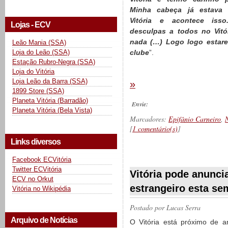
Minha cabeça já estava
Vitória e acontece iss
Lojas - ECV
desculpas a todos no Vitó
nada (…) Logo logo estare
Leão Mania (SSA)
Loja do Leão (SSA)
clube
”.
Estação Rubro-Negra (SSA)
Loja do Vitória
Loja Leão da Barra (SSA)
»
1899 Store (SSA)
Planeta Vitória (Barradão)
Envie:
Planeta Vitória (Bela Vista)
Marcadores:
Epifânio Carneiro
,
N
[
1 comentário(s)
]
Links diversos
Facebook ECVitória
__________
Twitter ECVitória
Vitória pode anunci
ECV no Orkut
estrangeiro esta s
Vitória no Wikipédia
Postado por
Lucas Serra
Arquivo de Notícias
O Vitória está próximo de a