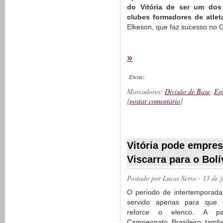
do Vitória de ser um dos
clubes formadores de atlet
Elkeson, que faz sucesso no 
»
Envie:
Marcadores:
Divisão de Base
,
Ep
[
postar comentário
]
__________
Vitória pode empres
Viscarra para o Bolí
Postado por
Lucas Serra
- 13 de 
O período de intertemporad
servido apenas para que o
reforce o elenco. A p
Campeonato Brasileiro tam