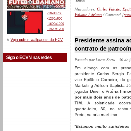
Envie:
Marcadores:
Carlos Falcão
,
Epif
-1024x768
Volante Adriano
/ Comente! [
post
-1280x800
-1600x1200
-1920x1200
__________
Presidente assina a
//
Veja outros wallpapers do ECV
contrato de patrocí
Siga o ECVN nas redes
Postado por
Lucas Serra
- 30 de 
Em almoço com as prese
presidente Carlos Sergio F
vice Epifânio Carneiro, do g
Marketing Adilson Baptista Jú
jogador Dinei, o V
itória firm
por mais dois anos de patr
TIM
. A solenidade ocorr
quarta-feira, 30, no restau
Preto, na orla marítima.
“
Estamos muito satisfeitos