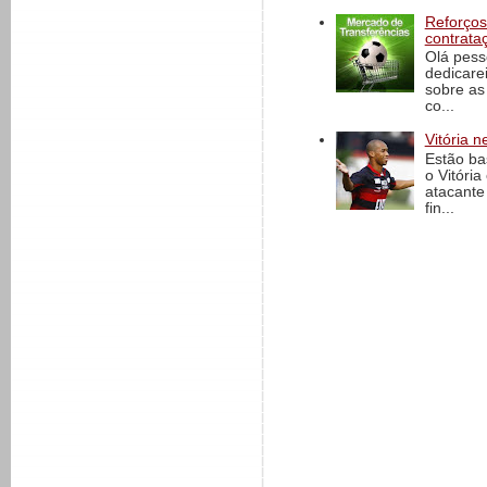
Reforços
contrata
Olá pess
dedicare
sobre as
co...
Vitória n
Estão ba
o Vitóri
atacante
fin...