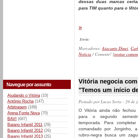
dessas duas marcas certam
para TIM quanto para o Vitór
»
Envie:
Marcadores:
Atacante Dinei
,
Car
Notícia
/ Comente! [
postar comen
__________
Vitória negocia com
Navegue por assunto
"Temos um início de
Ajudando o Vitória
(10)
Postado por
Lucas Serra
- 29 de 
Antônio Rocha
(147)
Arbitragem
(189)
O Vitória ainda não fechou
Arena Fonte Nova
(70)
para o segundo semestr
BAVI
(687)
temporada. Para completar
Baiano Infantil 2011
(29)
comandado por Jorginho, a 
Baiano Infantil 2012
(26)
rubro-negra busca um zagu
Baiano Infantil 2013
(25)