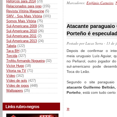
Reforços para 2014
(23)
Marcadores:
Epifânio Carneiro
,
N
Relacionados para jogo
(155)
Revista Vitória Magazine
(5)
SMV - Sou Mais Vitória
(101)
__________
Somos Mais Vitória
(75)
Atacante paraguaio 
Sul-Americana 2009
(20)
Sul-Americana 2010
(26)
Porteño é especulad
Sul-Americana 2011
(2)
Sul-Americana 2013
(24)
Postado por
Lucas Serra
- 13 de 
Tabela
(122)
Depois de confirmar o inte
Taça BH
(37)
meia uruguaio Luís Aguiar, q
Torcida
(327)
Troféu Armando Nogueira
(32)
no Peñarol, outro jogador d
Victor Hugo
(18)
sul-americano pode desemb
Vitoria na TV
(71)
Toca do Leão.
Vídeo
(162)
Vídeo de gols
(427)
Segundo o site paraguaio 
Vídeo de jogos
(448)
atacante Guillermo Beltrán,
Wallpapers
(25)
Porteño
, está com tudo certo
Links rubro-negros
»