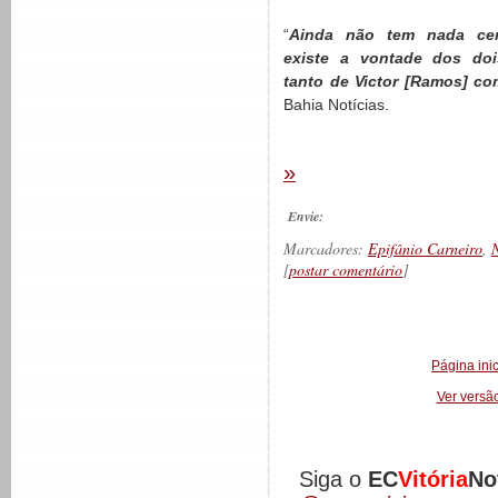
“
Ainda não tem nada cer
existe a vontade dos doi
tanto de Victor [Ramos] como
Bahia Notícias.
»
Envie:
Marcadores:
Epifânio Carneiro
,
N
[
postar comentário
]
__________
Página inic
Ver versã
Siga o
EC
Vitória
No