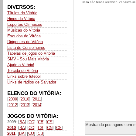
Caso não tenha recebido, cadastre-s
DIVERSOS:
Títulos do Vitória
Hinos do Vitória
Esportes Olímpicos
Músicas do Vitória
Escudos do Vitória
Dirigentes do Vitória
Lista de Conselheiros
Tabelas de jogos do Vitória
SMV - Sou Mais Vitória
Ajude o Vitória!
Torcida do Vitória
Links sobre futebol
Links de rádios de Salvador
ELENCO DO VITÓRIA:
[
2009
] [
2010
] [
2011
]
[
2012
] [
2013
] [
2014
]
JOGOS DO VITÓRIA:
2009
: [
BA
] [
CO
] [
CB
] [
CS
]
Mostrando postagens com 
2010
: [
BA
] [
CO
] [
CB
] [
CN
] [
CS
]
2011
: [
BA
] [
CO
] [
CB
]