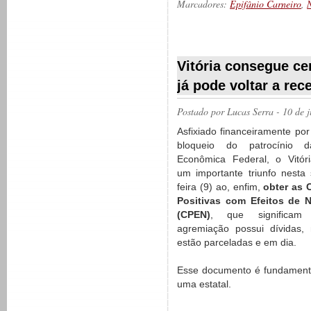
Marcadores:
Epifânio Carneiro
,
N
__________
Vitória consegue ce
já pode voltar a rec
Postado por
Lucas Serra
- 10 de 
Asfixiado financeiramente por
bloqueio do patrocínio 
Econômica Federal, o Vitór
um importante triunfo nesta
feira (9) ao, enfim,
obter as 
Positivas com Efeitos de N
(CPEN)
, que significa
agremiação possui dívidas,
estão parceladas e em dia.
Esse documento é fundamenta
uma estatal.