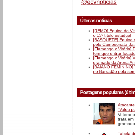
@ecvnoticias
Últimas notícias
[REMO] Equipe do Vitó
o 13º título estadual
[BASQUETE] Equipe mas
pelo Campeonato Ba
[Flamengo x Vitória] 
tem que entrar focad
[Flamengo x Vitória] 
gramado da Arena Am
[BAIANO FEMININO] Vi
no Barradão pela semi
Postagens populares (últi
Atacante
"Valeu p
Veterano
trata em
gramado 
Tabela d