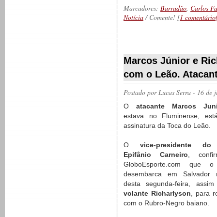
Marcadores:
Barradão
,
Carlos F
Notícia
/ Comente! [
1 comentário
__________
Marcos Júnior e Ric
com o Leão. Atacant
Postado por
Lucas Serra
- 16 de 
O
atacante Marcos Juni
estava no Fluminense, es
assinatura da Toca do Leão.
O
vice-presidente do 
Epifânio Carneiro
, confi
GloboEsporte.com que o
desembarca em Salvador 
desta segunda-feira, assi
volante Richarlyson
, para 
com o Rubro-Negro baiano.