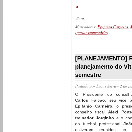
»
Envie:
Marcadores:
Epifânio Carneiro
,
[
postar comentário
]
__________
[PLANEJAMENTO] Re
planejamento do Vit
semestre
Postado por
Lucas Serra
- 2 de j
O Presidente do conselho
Carlos Falcão
, seu vice p
Epifanio Carneiro
, o presi
conselho fiscal
Alexi Porte
treinador Jorginho
e o coo
do futebol profissional
Joã
estiveram reunidos no 