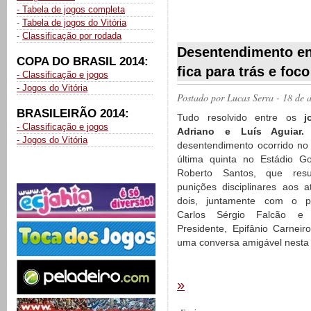
- Tabela de jogos completa
-
Tabela de jogos do Vitória
__________
-
Classificação por rodada
Desentendimento ent
COPA DO BRASIL 2014:
fica para trás e foc
- Classificação e jogos
- Jogos do Vitória
Postado por
Lucas Serra
- 18 de 
BRASILEIRÃO 2014:
Tudo resolvido entre os
j
- Classificação e jogos
Adriano e Luís Aguiar.
- Jogos do Vitória
desentendimento ocorrido no 
última quinta no Estádio G
Roberto Santos, que res
punições disciplinares aos at
dois, juntamente com o pr
Carlos Sérgio Falcão e
Presidente, Epifânio Carneiro
uma conversa amigável nesta
»