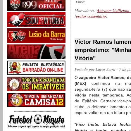
Envie:
Marcadores:
Atacante Guillermo 
[
postar comentário
]
__________
Victor Ramos lamen
empréstimo: "Minha
Vitória"
Postado por
Lucas Serra
- 7 de j
O
zagueiro Victor Ramos, d
(MEX)
confirmou na ma
segunda-feira (7) que não ir
Vitória nesta temporada. 
de Epifânio Carneiro,vice-p
clube, o defensor lamentou 
-------------------------------------
espera voltar em um futuro pr
“
Fico triste. Estava fec
Vitória e tenho carinho p