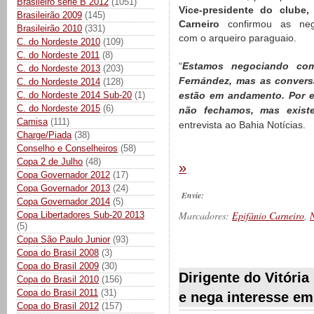
Brasileiro série B 2012
(1051)
Vice-presidente do clube, 
Brasileirão 2009
(145)
Carneiro
confirmou as neg
Brasileirão 2010
(331)
com o arqueiro paraguaio.
C. do Nordeste 2010
(109)
C. do Nordeste 2011
(8)
“
Estamos negociando com
C. do Nordeste 2013
(203)
Fernández, mas as convers
C. do Nordeste 2014
(128)
estão em andamento. Por 
C. do Nordeste 2014 Sub-20
(1)
C. do Nordeste 2015
(6)
não fechamos, mas existe
Camisa
(111)
entrevista ao Bahia Notícias.
Charge/Piada
(38)
Conselho e Conselheiros
(58)
Copa 2 de Julho
(48)
»
Copa Governador 2012
(17)
Copa Governador 2013
(24)
Envie:
Copa Governador 2014
(5)
Marcadores:
Epifânio Carneiro
,
N
Copa Libertadores Sub-20 2013
(5)
Copa São Paulo Junior
(93)
Copa do Brasil 2008
(3)
__________
Copa do Brasil 2009
(30)
Dirigente do Vitóri
Copa do Brasil 2010
(156)
Copa do Brasil 2011
(31)
e nega interesse em
Copa do Brasil 2012
(157)