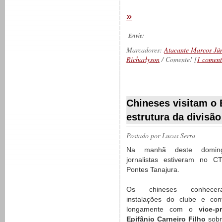
»
Envie:
Marcadores:
Atacante Marcos Jún
Richarlyson
/ Comente! [
1 coment
__________
Chineses visitam o 
estrutura da divisã
Postado por
Lucas Serra
Na manhã deste doming
jornalistas estiveram no C
Pontes Tanajura.
Os chineses conhece
instalações do clube e con
longamente com o
vice-p
Epifânio Carneiro Filho
sob