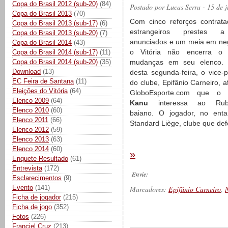
Copa do Brasil 2012 (sub-20)
(84)
Postado por
Lucas Serra
- 15 de 
Copa do Brasil 2013
(70)
Com cinco reforços contrata
Copa do Brasil 2013 (sub-17)
(6)
estrangeiros prestes 
Copa do Brasil 2013 (sub-20)
(7)
anunciados e um meia em ne
Copa do Brasil 2014
(43)
o Vitória não encerra o 
Copa do Brasil 2014 (sub-17)
(11)
Copa do Brasil 2014 (sub-20)
(35)
mudanças em seu elenco. 
Download
(13)
desta segunda-feira, o vice-p
EC Feira de Santana
(11)
do clube, Epifânio Carneiro, 
Eleições do Vitória
(64)
GloboEsporte.com que o
Elenco 2009
(64)
Kanu
interessa ao Rubr
Elenco 2010
(60)
baiano. O jogador, no enta
Elenco 2011
(66)
Standard Liège, clube que de
Elenco 2012
(59)
Elenco 2013
(63)
Elenco 2014
(60)
»
Enquete-Resultado
(61)
Entrevista
(172)
Envie:
Esclarecimentos
(9)
Evento
(141)
Marcadores:
Epifânio Carneiro
,
N
Ficha de jogador
(215)
Ficha de jogo
(352)
Fotos
(226)
__________
Franciel Cruz
(213)