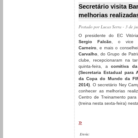
Secretário visita B
melhorias realizada
Postado por
Lucas Serra
- 3 de j
O presidente do EC Vitóri
Sergio Falcão
, o vic
Carneiro
, e mais o conselhe
Carvalho
, do Grupo de Patr
clube, recepcionaram na ta
quinta-feira, a
comitiva d
(Secretaria Estadual para 
da Copa do Mundo da FIF
2014)
. O secretário Ney Camp
conhecer as melhorias reali
Centro de Treinamento para 
(treina nesta sexta-feira) ne
»
Envie: