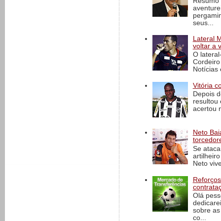
Resumo d
aventure
pergamin
seus...
Lateral 
voltar a 
O latera
Cordeiro
Notícias 
Vitória c
Depois d
resultou 
acertou n
Neto Baia
torcedore
Se ataca
artilheir
Neto vive
Reforços
contrata
Olá pess
dedicare
sobre as
co...