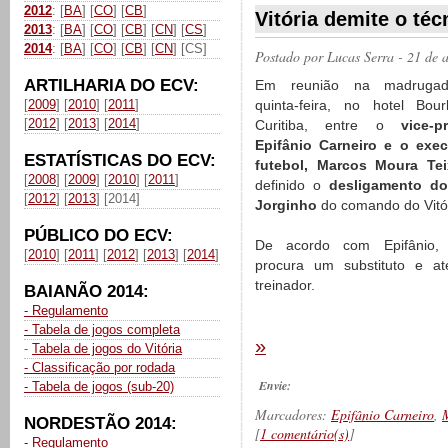
2012
: [
BA
] [
CO
] [
CB
]
Vitória demite o té
2013
: [
BA
] [
CO
] [
CB
] [
CN
] [
CS
]
2014
: [
BA
] [
CO
] [
CB
] [
CN
] [CS]
Postado por
Lucas Serra
- 21 de 
ARTILHARIA DO ECV:
Em reunião na madrugad
[
2009
] [
2010
] [
2011
]
quinta-feira, no hotel Bou
[
2012
] [
2013
] [
2014
]
Curitiba, entre o
vice-pr
Epifânio Carneiro e o exec
ESTATÍSTICAS DO ECV:
futebol, Marcos Moura Tei
[
2008
] [
2009
] [
2010
] [
2011
]
definido o
desligamento do
[
2012
] [
2013
] [2014]
Jorginho
do comando do Vitór
PÚBLICO DO ECV:
De acordo com Epifânio,
[
2010
] [
2011
] [
2012
] [
2013
] [
2014
]
procura um substituto e at
treinador.
BAIANÃO 2014:
- Regulamento
- Tabela de jogos completa
»
-
Tabela de jogos do Vitória
- Classificação por rodada
Envie:
- Tabela de jogos (sub-20)
Marcadores:
Epifânio Carneiro
,
NORDESTÃO 2014:
[
1 comentário(s)
]
- Regulamento