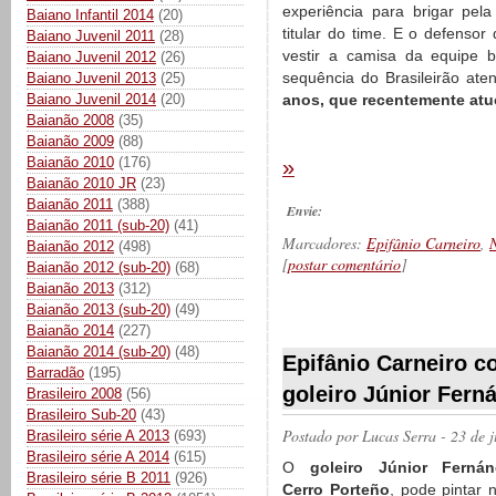
experiência para brigar pel
Baiano Infantil 2014
(20)
titular do time. E o defensor
Baiano Juvenil 2011
(28)
vestir a camisa da equipe 
Baiano Juvenil 2012
(26)
sequência do Brasileirão at
Baiano Juvenil 2013
(25)
Baiano Juvenil 2014
(20)
anos, que recentemente atu
Baianão 2008
(35)
Baianão 2009
(88)
Baianão 2010
(176)
»
Baianão 2010 JR
(23)
Baianão 2011
(388)
Envie:
Baianão 2011 (sub-20)
(41)
Marcadores:
Epifânio Carneiro
,
N
Baianão 2012
(498)
[
postar comentário
]
Baianão 2012 (sub-20)
(68)
Baianão 2013
(312)
Baianão 2013 (sub-20)
(49)
Baianão 2014
(227)
__________
Baianão 2014 (sub-20)
(48)
Epifânio Carneiro 
Barradão
(195)
goleiro Júnior Fern
Brasileiro 2008
(56)
Brasileiro Sub-20
(43)
Postado por
Lucas Serra
- 23 de 
Brasileiro série A 2013
(693)
Brasileiro série A 2014
(615)
O
goleiro Júnior Ferná
Brasileiro série B 2011
(926)
Cerro Porteño
, pode pintar n