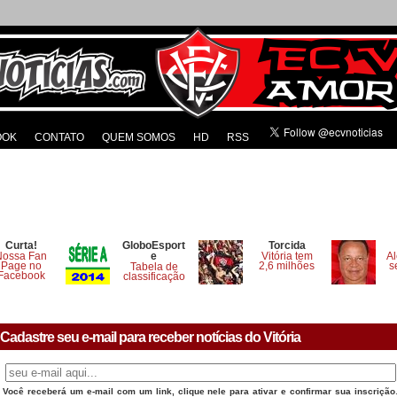
OOK
CONTATO
QUEM SOMOS
HD
RSS
Curta!
GloboEsport
Torcida
Nossa Fan
e
Vitória tem
Al
Page no
2,6 milhões
s
Tabela de
Facebook
classificação
Cadastre seu e-mail para receber notícias do Vitória
Você receberá um e-mail com um link, clique nele para ativar e confirmar sua inscrição