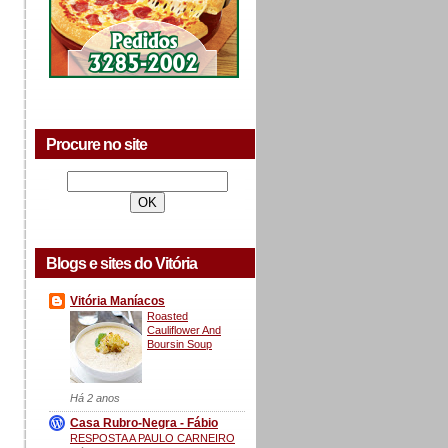
Procure no site
Blogs e sites do Vitória
Vitória Maníacos
Roasted
Cauliflower And
Boursin Soup
Há 2 anos
Casa Rubro-Negra - Fábio
RESPOSTA A PAULO CARNEIRO