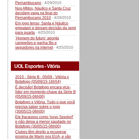
Pernambucano
- 4/29/2010
Nos Aflitos, Náutico e Santa Cruz
decidem vaga na final do
Pernambucano 2010
- 4/28/2010
Em jogo tenso, Santa e Náutico
empatam e deixam decisão da semi
para quarta
- 4/25/2010
‘Homem do futuro’ aponta
campeões e ganha fãs e
seguidores na internet
- 4/25/2010
UOL Esportes - Vitória
2015 - Série B - 05/09 - Vitória x
Botafogo (05/09/15-16h54)
É decisão! Botafogo encara vice-
líder em momento-chave da Série B
(05/09/15-06h00)
Botafogo x Vitória. Tudo o que você
precisa saber sobre o jogo
(30/05/15-06h00)
Ele fracassou como 'novo Seedorf'
e não deixa a menor saudade no
Botafogo (30/05/15-06h00)
Clubes têm direito a recuperar
propina de Marin nos EUA, e vão