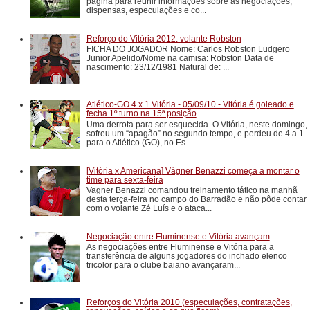
página para reunir informações sobre as negociações,
dispensas, especulações e co...
Reforço do Vitória 2012: volante Robston
FICHA DO JOGADOR Nome: Carlos Robston Ludgero
Junior Apelido/Nome na camisa: Robston Data de
nascimento: 23/12/1981 Natural de: ...
Atlético-GO 4 x 1 Vitória - 05/09/10 - Vitória é goleado e
fecha 1º turno na 15ª posição
Uma derrota para ser esquecida. O Vitória, neste domingo,
sofreu um “apagão” no segundo tempo, e perdeu de 4 a 1
para o Atlético (GO), no Es...
[Vitória x Americana] Vágner Benazzi começa a montar o
time para sexta-feira
Vagner Benazzi comandou treinamento tático na manhã
desta terça-feira no campo do Barradão e não pôde contar
com o volante Zé Luís e o ataca...
Negociação entre Fluminense e Vitória avançam
As negociações entre Fluminense e Vitória para a
transferência de alguns jogadores do inchado elenco
tricolor para o clube baiano avançaram...
Reforços do Vitória 2010 (especulações, contratações,