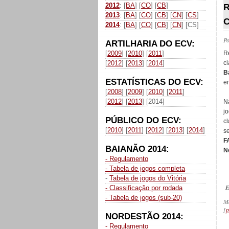
2012
: [
BA
] [
CO
] [
CB
]
R
2013
: [
BA
] [
CO
] [
CB
] [
CN
] [
CS
]
C
2014
: [
BA
] [
CO
] [
CB
] [
CN
] [CS]
P
ARTILHARIA DO ECV:
[
2009
] [
2010
] [
2011
]
R
[
2012
] [
2013
] [
2014
]
c
B
ESTATÍSTICAS DO ECV:
e
[
2008
] [
2009
] [
2010
] [
2011
]
[
2012
] [
2013
] [2014]
N
j
PÚBLICO DO ECV:
c
[
2010
] [
2011
] [
2012
] [
2013
] [
2014
]
s
F
BAIANÃO 2014:
N
- Regulamento
- Tabela de jogos completa
-
Tabela de jogos do Vitória
E
- Classificação por rodada
- Tabela de jogos (sub-20)
M
[
p
NORDESTÃO 2014:
- Regulamento