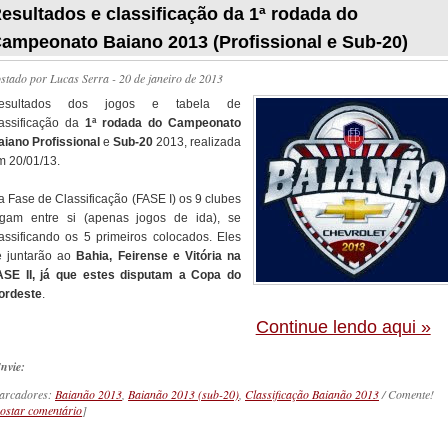
esultados e classificação da 1ª rodada do
ampeonato Baiano 2013 (Profissional e Sub-20)
ostado por
Lucas Serra
- 20 de janeiro de 2013
esultados dos jogos e tabela de
lassificação da
1ª rodada do Campeonato
aiano Profissional
e
Sub-20
2013, realizada
m 20/01/13.
a Fase de Classificação (FASE I) os 9 clubes
ogam entre si (apenas jogos de ida), se
lassificando os 5 primeiros colocados. Eles
e juntarão ao
Bahia, Feirense e Vitória na
ASE II, já que estes disputam a Copa do
ordeste
.
Continue lendo aqui »
nvie:
arcadores:
Baianão 2013
,
Baianão 2013 (sub-20)
,
Classificação Baianão 2013
/ Comente!
ostar comentário
]