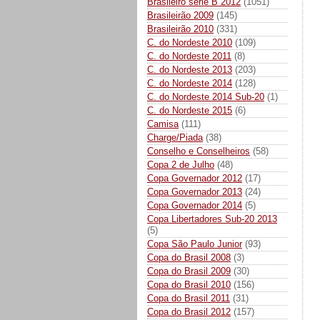
Brasileiro série B 2012
(1051)
Brasileirão 2009
(145)
Brasileirão 2010
(331)
C. do Nordeste 2010
(109)
C. do Nordeste 2011
(8)
C. do Nordeste 2013
(203)
C. do Nordeste 2014
(128)
C. do Nordeste 2014 Sub-20
(1)
C. do Nordeste 2015
(6)
Camisa
(111)
Charge/Piada
(38)
Conselho e Conselheiros
(58)
Copa 2 de Julho
(48)
Copa Governador 2012
(17)
Copa Governador 2013
(24)
Copa Governador 2014
(5)
Copa Libertadores Sub-20 2013
(5)
Copa São Paulo Junior
(93)
Copa do Brasil 2008
(3)
Copa do Brasil 2009
(30)
Copa do Brasil 2010
(156)
Copa do Brasil 2011
(31)
Copa do Brasil 2012
(157)