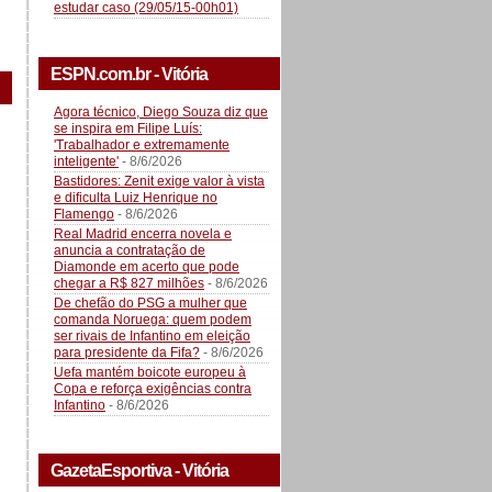
estudar caso (29/05/15-00h01)
ESPN.com.br - Vitória
Agora técnico, Diego Souza diz que
se inspira em Filipe Luís:
'Trabalhador e extremamente
inteligente'
- 8/6/2026
Bastidores: Zenit exige valor à vista
e dificulta Luiz Henrique no
Flamengo
- 8/6/2026
Real Madrid encerra novela e
anuncia a contratação de
Diamonde em acerto que pode
chegar a R$ 827 milhões
- 8/6/2026
De chefão do PSG a mulher que
comanda Noruega: quem podem
ser rivais de Infantino em eleição
para presidente da Fifa?
- 8/6/2026
Uefa mantém boicote europeu à
Copa e reforça exigências contra
Infantino
- 8/6/2026
GazetaEsportiva - Vitória