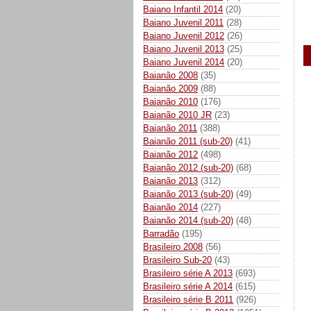
Baiano Infantil 2014
(20)
Baiano Juvenil 2011
(28)
Baiano Juvenil 2012
(26)
Baiano Juvenil 2013
(25)
Baiano Juvenil 2014
(20)
Baianão 2008
(35)
Baianão 2009
(88)
Baianão 2010
(176)
Baianão 2010 JR
(23)
Baianão 2011
(388)
Baianão 2011 (sub-20)
(41)
Baianão 2012
(498)
Baianão 2012 (sub-20)
(68)
Baianão 2013
(312)
Baianão 2013 (sub-20)
(49)
Baianão 2014
(227)
Baianão 2014 (sub-20)
(48)
Barradão
(195)
Brasileiro 2008
(56)
Brasileiro Sub-20
(43)
Brasileiro série A 2013
(693)
Brasileiro série A 2014
(615)
Brasileiro série B 2011
(926)