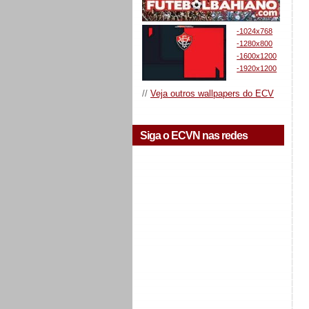
-1024x768
-1280x800
-1600x1200
-1920x1200
//
Veja outros wallpapers do ECV
Siga o ECVN nas redes