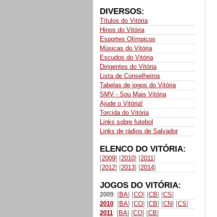
DIVERSOS:
Títulos do Vitória
Hinos do Vitória
Esportes Olímpicos
Músicas do Vitória
Escudos do Vitória
Dirigentes do Vitória
Lista de Conselheiros
Tabelas de jogos do Vitória
SMV - Sou Mais Vitória
Ajude o Vitória!
Torcida do Vitória
Links sobre futebol
Links de rádios de Salvador
ELENCO DO VITÓRIA:
[
2009
] [
2010
] [
2011
]
[
2012
] [
2013
] [
2014
]
JOGOS DO VITÓRIA:
2009
: [
BA
] [
CO
] [
CB
] [
CS
]
2010
: [
BA
] [
CO
] [
CB
] [
CN
] [
CS
]
2011
: [
BA
] [
CO
] [
CB
]