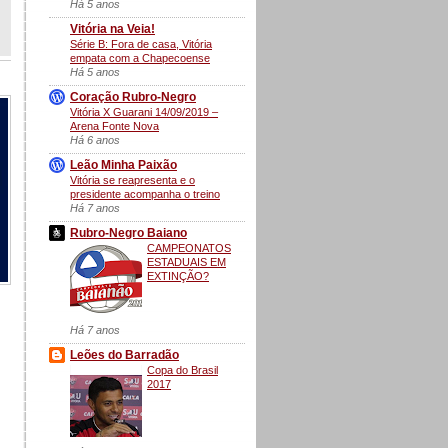
Há 5 anos
Vitória na Veia!
Série B: Fora de casa, Vitória
empata com a Chapecoense
Há 5 anos
Coração Rubro-Negro
Vitória X Guarani 14/09/2019 –
Arena Fonte Nova
Há 6 anos
Leão Minha Paixão
Vitória se reapresenta e o
presidente acompanha o treino
Há 7 anos
Rubro-Negro Baiano
CAMPEONATOS
ESTADUAIS EM
EXTINÇÃO?
Há 7 anos
Leões do Barradão
Copa do Brasil
2017