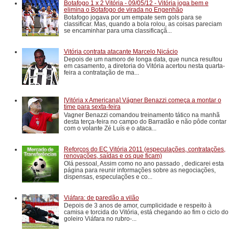
Botafogo 1 x 2 Vitória - 09/05/12 - Vitória joga bem e
elimina o Botafogo de virada no Engenhão
Botafogo jogava por um empate sem gols para se
classificar. Mas, quando a bola rolou, as coisas pareciam
se encaminhar para uma classificaçã...
Vitória contrata atacante Marcelo Nicácio
Depois de um namoro de longa data, que nunca resultou
em casamento, a diretoria do Vitória acertou nesta quarta-
feira a contratação de ma...
[Vitória x Americana] Vágner Benazzi começa a montar o
time para sexta-feira
Vagner Benazzi comandou treinamento tático na manhã
desta terça-feira no campo do Barradão e não pôde contar
com o volante Zé Luís e o ataca...
Reforços do EC Vitória 2011 (especulações, contratações,
renovações, saídas e os que ficam)
Olá pessoal, Assim como no ano passado , dedicarei esta
página para reunir informações sobre as negociações,
dispensas, especulações e co...
Viáfara: de paredão a vilão
Depois de 3 anos de amor, cumplicidade e respeito à
camisa e torcida do Vitória, está chegando ao fim o ciclo do
goleiro Viáfara no rubro-...