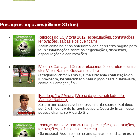
Postagens populares (últimos 30 dias)
Reforços do EC Vitória 2012 (especulações, contratações,
renovações, saídas e os que ficam)
Assim como no anos anteriores, dedicarei esta página para
reunir informações sobre as negociações, dispensas,
especulações e contratações...
[Vitória x Camaçari] Cerezo relacionou 20 jogadores, entre
eles Victor Ramos. Geovanni de fora.
O zagueiro Victor Ramo s, a mais recente contratação do
rubro-negro, foi relacionado para o jogo desta quarta-feira,
contra o Camaçari, às 2...
[Botafogo 1 x 2 Vitória] Vitória da personalidade. Por
Maurício Naiberg.
Se tem um responsável por esse triunfo sobre o Botafogo,
por 2 x 1 , dentro do Engenhão, pela Copa do Brasil, essa
pessoa chama-se Ricardo S...
Reforços do EC Vitória 2011 (especulações, contratações,
renovações, saídas e os que ficam)
Olá pessoal, Assim como no ano passado , dedicarei esta