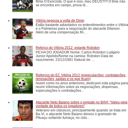
filme O Exorcista. O que é isso, meu DEUS?!?! O time não
se encontra em campo, prova di...
Vitória negocia a volta de Dinei
Estão bastante adiantados os entendimentos entre o Vitóri
e o Palmeiras para a negociação do atacante Elkeson .
Além de uma compensação fin...
Reforço do Vitória 2012: volante Robston
FICHA DO JOGADOR Nome: Carlos Robston Ludgero
Junior Apelido/Nome na camisa: Robston Data de
nascimento: 23/12/1981 Natural de: ...
Reforços do EC Vitória 2012 (especulações, contratações,
renovações, saídas e os que ficam)
Assim como no anos anteriores, dedicarei esta página para
reunir informações sobre as negociações, dispensas,
especulações e contratações...
Atacante Neto Baiano sobre o empate no BAVI: "Valeu pela
vontade de todos os jogadores"
Veterano em clássicos, principalmente quando se trata em
Ba-Vi, o atacante Neto Baiano deixou o gramado de
Pituaçu soltando fumaça, no clás...