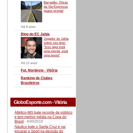
Barradão: Obras
da Via-Expressa
quase pronta!
a
Há 8 anos
Blog do EC Jahia
Jogador do Jahia
sobre seu time:
"Isso aqui está
uma merda, está
uma bosta"
Há 12 anos
Fut. Nordeste - Vitória
Ranking de Clubes
Brasileiros
GloboEsporte.com - Vitória
Atlético-MG bate recorde de público
e tem melhor média na Copa do
Brasil
- 4/30/2010
Náutico bate o Santa Cruz e vai
encarar o Sport na decisão do