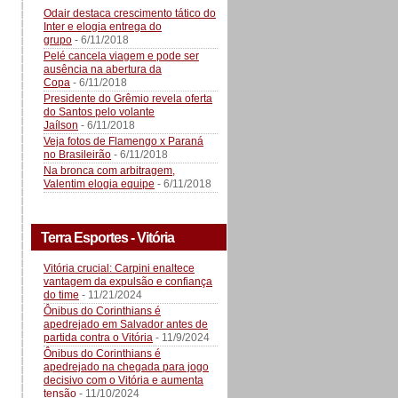
Odair destaca crescimento tático do
Inter e elogia entrega do
grupo
- 6/11/2018
Pelé cancela viagem e pode ser
ausência na abertura da
Copa
- 6/11/2018
Presidente do Grêmio revela oferta
do Santos pelo volante
Jaílson
- 6/11/2018
Veja fotos de Flamengo x Paraná
no Brasileirão
- 6/11/2018
Na bronca com arbitragem,
Valentim elogia equipe
- 6/11/2018
Terra Esportes - Vitória
Vitória crucial: Carpini enaltece
vantagem da expulsão e confiança
do time
- 11/21/2024
Ônibus do Corinthians é
apedrejado em Salvador antes de
partida contra o Vitória
- 11/9/2024
Ônibus do Corinthians é
apedrejado na chegada para jogo
decisivo com o Vitória e aumenta
tensão
- 11/10/2024