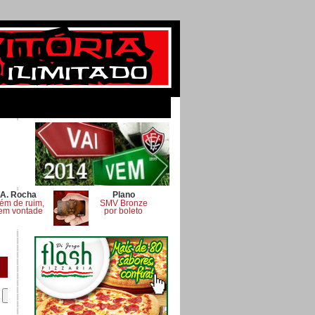
A. Rocha
Plano
ém de ruim,
SMV Bronze
em vontade
por boleto
.