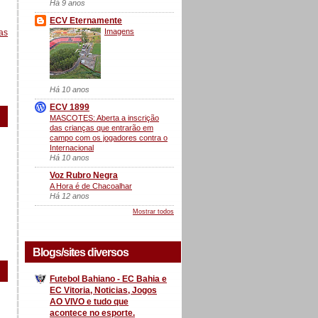
Há 9 anos
ECV Eternamente
Imagens
as
Há 10 anos
ECV 1899
MASCOTES: Aberta a inscrição
das crianças que entrarão em
campo com os jogadores contra o
Internacional
Há 10 anos
Voz Rubro Negra
A Hora é de Chacoalhar
Há 12 anos
Mostrar todos
Blogs/sites diversos
Futebol Bahiano - EC Bahia e
EC Vitoria, Noticias, Jogos
AO VIVO e tudo que
acontece no esporte.