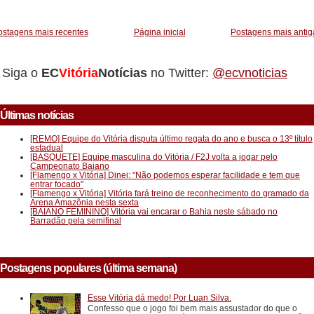
_________
ostagens mais recentes
Página inicial
Postagens mais antig
Siga o
EC
Vitória
Notícias
no Twitter:
@ecvnoticias
Últimas notícias
[REMO] Equipe do Vitória disputa último regata do ano e busca o 13º título
estadual
[BASQUETE] Equipe masculina do Vitória / F2J volta a jogar pelo
Campeonato Baiano
[Flamengo x Vitória] Dinei: "Não podemos esperar facilidade e tem que
entrar focado"
[Flamengo x Vitória] Vitória fará treino de reconhecimento do gramado da
Arena Amazônia nesta sexta
[BAIANO FEMININO] Vitória vai encarar o Bahia neste sábado no
Barradão pela semifinal
Postagens populares (última semana)
Esse Vitória dá medo! Por Luan Silva.
Confesso que o jogo foi bem mais assustador do que o