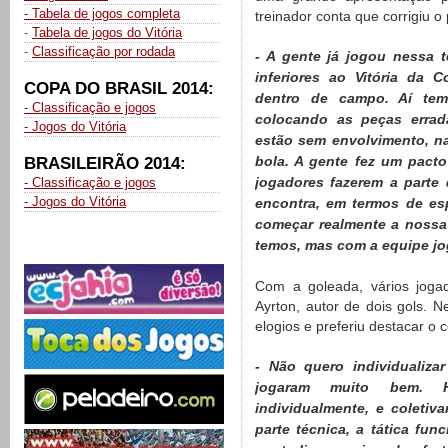
- Tabela de jogos completa
treinador conta que corrigiu 
-
Tabela de jogos do Vitória
-
Classificação por rodada
- A gente já jogou nessa 
inferiores ao Vitória da 
COPA DO BRASIL 2014:
dentro de campo. Aí tem
- Classificação e jogos
colocando as peças erra
- Jogos do Vitória
estão sem envolvimento, n
bola. A gente fez um pacto 
BRASILEIRÃO 2014:
jogadores fazerem a parte 
- Classificação e jogos
- Jogos do Vitória
encontra, em termos de espí
começar realmente a noss
temos, mas com a equipe j
Com a goleada, vários jogad
Ayrton, autor de dois gols. N
elogios e preferiu destacar o
- Não quero individualiza
jogaram muito bem. 
individualmente, e coleti
parte técnica, a tática fu