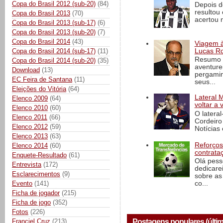
Copa do Brasil 2012 (sub-20)
(84)
Depois d
resultou 
Copa do Brasil 2013
(70)
acertou n
Copa do Brasil 2013 (sub-17)
(6)
Copa do Brasil 2013 (sub-20)
(7)
Copa do Brasil 2014
(43)
Viagem à 
Lucas Ro
Copa do Brasil 2014 (sub-17)
(11)
Resumo d
Copa do Brasil 2014 (sub-20)
(35)
aventure
Download
(13)
pergamin
EC Feira de Santana
(11)
seus...
Eleições do Vitória
(64)
Lateral 
Elenco 2009
(64)
voltar a 
Elenco 2010
(60)
O latera
Elenco 2011
(66)
Cordeiro
Elenco 2012
(59)
Notícias 
Elenco 2013
(63)
Reforços
Elenco 2014
(60)
contrata
Enquete-Resultado
(61)
Olá pess
Entrevista
(172)
dedicare
Esclarecimentos
(9)
sobre as
Evento
(141)
co...
Ficha de jogador
(215)
Ficha de jogo
(352)
Fotos
(226)
Franciel Cruz
(213)
Postagens populares (últim