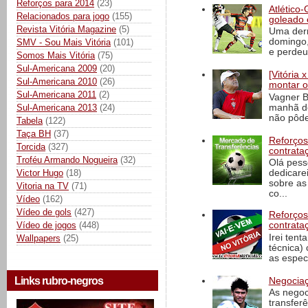
Reforços para 2014
(23)
Atlético-
Relacionados para jogo
(155)
goleado 
Revista Vitória Magazine
(5)
Uma derr
domingo,
SMV - Sou Mais Vitória
(101)
e perdeu 
Somos Mais Vitória
(75)
Sul-Americana 2009
(20)
[Vitória
Sul-Americana 2010
(26)
montar o
Sul-Americana 2011
(2)
Vagner B
manhã de
Sul-Americana 2013
(24)
não pôde
Tabela
(122)
Taça BH
(37)
Reforços
Torcida
(327)
contrata
Troféu Armando Nogueira
(32)
Olá pess
Victor Hugo
(18)
dedicare
sobre as
Vitoria na TV
(71)
co...
Vídeo
(162)
Vídeo de gols
(427)
Reforços
Vídeo de jogos
(448)
contrata
Irei tent
Wallpapers
(25)
técnica)
as espec
Links rubro-negros
Negociaç
As negoc
transfer