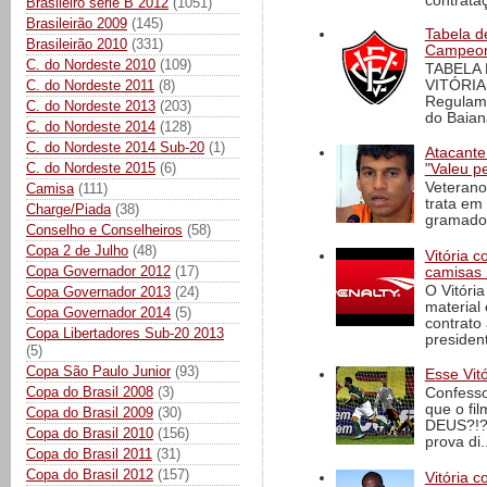
contrataç
Brasileiro série B 2012
(1051)
Brasileirão 2009
(145)
Tabela d
Brasileirão 2010
(331)
Campeona
C. do Nordeste 2010
(109)
TABELA
C. do Nordeste 2011
(8)
VITÓRIA
Regulame
C. do Nordeste 2013
(203)
do Baian
C. do Nordeste 2014
(128)
C. do Nordeste 2014 Sub-20
(1)
Atacante
C. do Nordeste 2015
(6)
"Valeu p
Veterano
Camisa
(111)
trata em
Charge/Piada
(38)
gramado 
Conselho e Conselheiros
(58)
Copa 2 de Julho
(48)
Vitória 
Copa Governador 2012
(17)
camisas 
O Vitóri
Copa Governador 2013
(24)
material
Copa Governador 2014
(5)
contrato
Copa Libertadores Sub-20 2013
president
(5)
Copa São Paulo Junior
(93)
Esse Vit
Copa do Brasil 2008
(3)
Confesso
que o fi
Copa do Brasil 2009
(30)
DEUS?!?!
Copa do Brasil 2010
(156)
prova di..
Copa do Brasil 2011
(31)
Copa do Brasil 2012
(157)
Vitória c