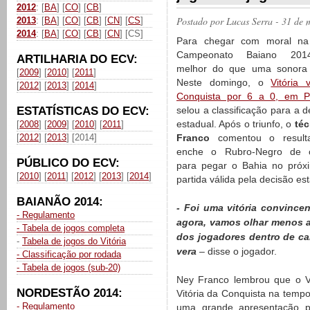
2012
: [
BA
] [
CO
] [
CB
]
Postado por
Lucas Serra
- 31 de 
2013
: [
BA
] [
CO
] [
CB
] [
CN
] [
CS
]
2014
: [
BA
] [
CO
] [
CB
] [
CN
] [CS]
Para chegar com moral na 
Campeonato Baiano 201
ARTILHARIA DO ECV:
melhor do que uma sonora 
[
2009
] [
2010
] [
2011
]
Neste domingo, o
Vitória
[
2012
] [
2013
] [
2014
]
Conquista por 6 a 0, em P
ESTATÍSTICAS DO ECV:
selou a classificação para a 
estadual. Após o triunfo, o
téc
[
2008
] [
2009
] [
2010
] [
2011
]
[
2012
] [
2013
] [2014]
Franco
comentou o result
enche o Rubro-Negro de c
PÚBLICO DO ECV:
para pegar o Bahia no próx
[
2010
] [
2011
] [
2012
] [
2013
] [
2014
]
partida válida pela decisão es
BAIANÃO 2014:
- Foi uma vitória convincent
- Regulamento
agora, vamos olhar menos 
- Tabela de jogos completa
dos jogadores dentro de c
-
Tabela de jogos do Vitória
vera
– disse o jogador.
- Classificação por rodada
- Tabela de jogos (sub-20)
Ney Franco lembrou que o Vi
NORDESTÃO 2014:
Vitória da Conquista na temp
- Regulamento
uma grande apresentação po