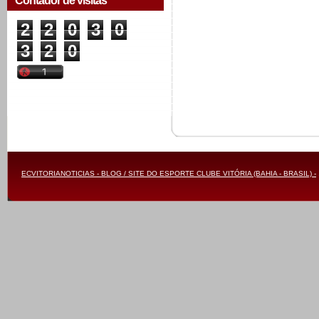
Contador de visitas
2
2
0
3
0
3
2
0
ECVITORIANOTICIAS - BLOG / SITE DO ESPORTE CLUBE VITÓRIA (BAHIA - BRASIL) -