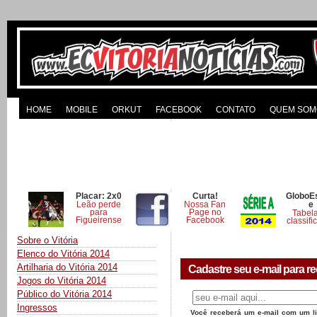
HOME
MOBILE
ORKUT
FACEBOOK
CONTATO
QUEM SOM
Placar: 2x0
Curta!
GloboE
Leão perde
Nossa Fan
e
para
Page no
Tabel
Figueirense
Facebook
classifi
Sobre o Vitória
Elenco do Vitória 2014
Artilharia do Vitória 2014
Cadastre seu e-mail para re
Jogos do Vitória 2014
Público do Vitória 2014
Ingressos
Você receberá um e-mail com um lin