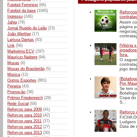
Futebol Feminino
(66)
Futebol da base
(1045)
Reforços
Ingresso
(245)
contrata
Assim co
Jahia
(78)
página p
Jornal Rugido do Leão
(23)
negociaç
João Werther
(17)
contrataç
Larissa Dantas
(83)
Link
(56)
[Vitória
jogadore
Marketing ECV
(297)
fora.
Maurício Naiberg
(94)
O zaguei
Musas
(6)
contrata
Musas do Brasileirão
(5)
jogo dest
Música
(12)
[Botafogo
Outros Esportes
(881)
Por Maur
Peneira
(43)
Se tem u
Promoção
(38)
Botafogo
Prêmio Friedenreich
(29)
Copa do 
S...
Rede Social
(58)
Reforços para 2009
(41)
Reforço 
Reforços para 2010
(42)
FICHA D
Reforços para 2011
(37)
Ludgero 
Data de 
Reforços para 2012
(27)
Reforços para 2013
(30)