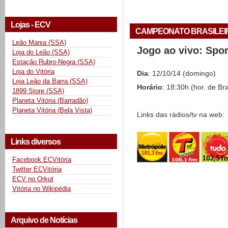
Lojas - ECV
CAMPEONATO BRASILEIRO 
Leão Mania (SSA)
Jogo ao vivo: Spo
Loja do Leão (SSA)
Estação Rubro-Negra (SSA)
Loja do Vitória
Dia
: 12/10/14 (domingo)
Loja Leão da Barra (SSA)
Horário
: 18:30h (hor. de Bra
1899 Store (SSA)
Planeta Vitória (Barradão)
Planeta Vitória (Bela Vista)
Links das rádios/tv na web:
Links diversos
Facebook ECVitória
Twitter ECVitória
ECV no Orkut
Vitória no Wikipédia
Arquivo de Notícias