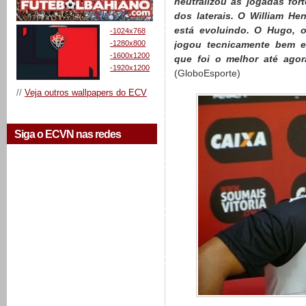
neutralizou as jogadas for
dos laterais. O William H
está evoluindo. O Hugo, o
-1024x768
-1280x800
jogou tecnicamente bem e
-1600x1200
que foi o melhor até ago
-1920x1200
(GloboEsporte)
//
Veja outros wallpapers do ECV
Siga o ECVN nas redes