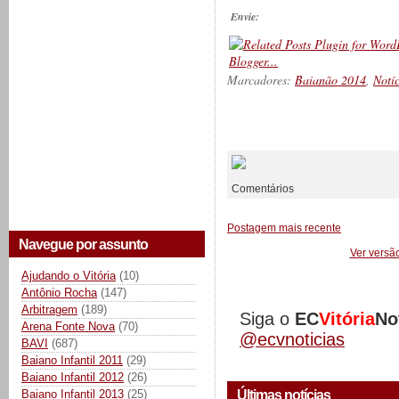
Envie:
Marcadores:
Baianão 2014
,
Notí
__________
Comentários
Postagem mais recente
Navegue por assunto
Ver versã
Ajudando o Vitória
(10)
Antônio Rocha
(147)
Arbitragem
(189)
Siga o
EC
Vitória
No
Arena Fonte Nova
(70)
@ecvnoticias
BAVI
(687)
Baiano Infantil 2011
(29)
Baiano Infantil 2012
(26)
Últimas notícias
Baiano Infantil 2013
(25)