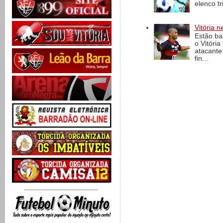
elenco t
Vitória n
Estão ba
o Vitóri
atacante
fin...
-------------------------------------