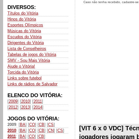
Caso não tenha recebido, cadastre-s
DIVERSOS:
Títulos do Vitória
Hinos do Vitória
Esportes Olímpicos
Músicas do Vitória
Escudos do Vitória
Dirigentes do Vitória
Lista de Conselheiros
Tabelas de jogos do Vitória
SMV - Sou Mais Vitória
Ajude o Vitória!
Torcida do Vitória
Links sobre futebol
Links de rádios de Salvador
ELENCO DO VITÓRIA:
[
2009
] [
2010
] [
2011
]
[
2012
] [
2013
] [
2014
]
JOGOS DO VITÓRIA:
2009
: [
BA
] [
CO
] [
CB
] [
CS
]
[VIT 6 x 0 VDC] Téc
2010
: [
BA
] [
CO
] [
CB
] [
CN
] [
CS
]
jogadores jogaram 
2011
: [
BA
] [
CO
] [
CB
]