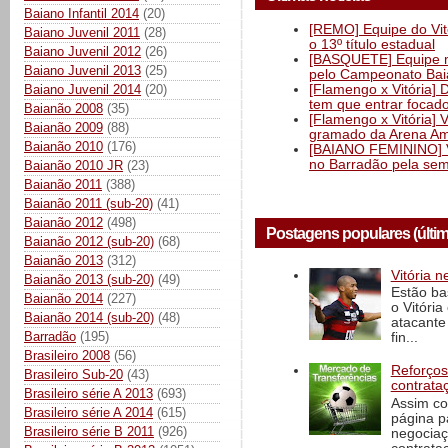
Baiano Infantil 2014
(20)
[REMO] Equipe do Vitó
Baiano Juvenil 2011
(28)
o 13º título estadual
Baiano Juvenil 2012
(26)
[BASQUETE] Equipe mas
Baiano Juvenil 2013
(25)
pelo Campeonato Ba
[Flamengo x Vitória] 
Baiano Juvenil 2014
(20)
tem que entrar focad
Baianão 2008
(35)
[Flamengo x Vitória] 
Baianão 2009
(88)
gramado da Arena Am
Baianão 2010
(176)
[BAIANO FEMININO] Vi
no Barradão pela semi
Baianão 2010 JR
(23)
Baianão 2011
(388)
Baianão 2011 (sub-20)
(41)
Baianão 2012
(498)
Postagens populares (últi
Baianão 2012 (sub-20)
(68)
Baianão 2013
(312)
Vitória n
Baianão 2013 (sub-20)
(49)
Estão ba
Baianão 2014
(227)
o Vitóri
Baianão 2014 (sub-20)
(48)
atacante
Barradão
(195)
fin...
Brasileiro 2008
(56)
Reforços
Brasileiro Sub-20
(43)
contrata
Brasileiro série A 2013
(693)
Assim co
Brasileiro série A 2014
(615)
página p
Brasileiro série B 2011
(926)
negociaç