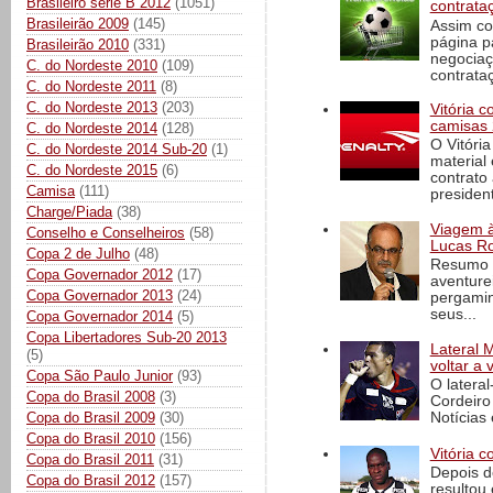
Brasileiro série B 2012
(1051)
contrata
Brasileirão 2009
(145)
Assim co
página p
Brasileirão 2010
(331)
negociaç
C. do Nordeste 2010
(109)
contrataç
C. do Nordeste 2011
(8)
C. do Nordeste 2013
(203)
Vitória 
camisas 
C. do Nordeste 2014
(128)
O Vitóri
C. do Nordeste 2014 Sub-20
(1)
material
C. do Nordeste 2015
(6)
contrato
Camisa
(111)
president
Charge/Piada
(38)
Viagem à 
Conselho e Conselheiros
(58)
Lucas Ro
Copa 2 de Julho
(48)
Resumo d
Copa Governador 2012
(17)
aventure
Copa Governador 2013
(24)
pergamin
seus...
Copa Governador 2014
(5)
Copa Libertadores Sub-20 2013
Lateral 
(5)
voltar a 
Copa São Paulo Junior
(93)
O latera
Copa do Brasil 2008
(3)
Cordeiro
Notícias 
Copa do Brasil 2009
(30)
Copa do Brasil 2010
(156)
Vitória c
Copa do Brasil 2011
(31)
Depois d
Copa do Brasil 2012
(157)
resultou 