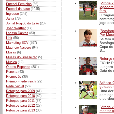
[Vitória
Futebol Feminino
(66)
jogadore
Futebol da base
(1045)
fora.
Ingresso
(245)
O zaguei
Jahia
(78)
contrata
jogo dest
Jornal Rugido do Leão
(23)
João Werther
(17)
[Botafogo
Larissa Dantas
(83)
Por Maur
Link
(56)
Se tem u
Marketing ECV
(297)
Botafogo
Copa do 
Maurício Naiberg
(94)
S...
Musas
(6)
Musas do Brasileirão
(5)
Reforço 
Música
(12)
FICHA D
Ludgero 
Outros Esportes
(881)
Data de 
Peneira
(43)
Promoção
(38)
Prêmio Friedenreich
(29)
Atlético-
Rede Social
(58)
goleado 
Reforços para 2009
(41)
Uma derr
domingo,
Reforços para 2010
(42)
e perdeu 
Reforços para 2011
(37)
Reforços para 2012
(27)
[Vitória
Reforços para 2013
(30)
montar o