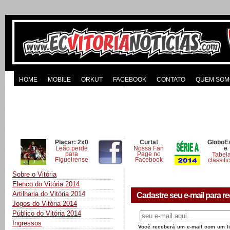
HOME
MOBILE
ORKUT
FACEBOOK
CONTATO
QUEM SOM
Placar: 2x0
Curta!
GloboE
Leão perde
Nossa Fan
e
para
Page no
Tabel
Figueirense
Facebook
classifi
Sobre o Vitória
Elenco do Vitória 2014
Artilharia do Vitória 2014
Cadastre seu e-mail para re
Jogos do Vitória 2014
Público do Vitória 2014
Ingressos
Você receberá um e-mail com um lin