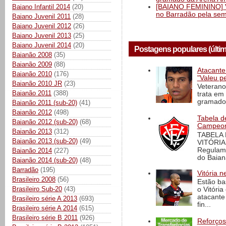
[BAIANO FEMININO] Vi
Baiano Infantil 2014
(20)
no Barradão pela semi
Baiano Juvenil 2011
(28)
Baiano Juvenil 2012
(26)
Baiano Juvenil 2013
(25)
Baiano Juvenil 2014
(20)
Postagens populares (últi
Baianão 2008
(35)
Baianão 2009
(88)
Atacante
Baianão 2010
(176)
"Valeu p
Baianão 2010 JR
(23)
Veterano
Baianão 2011
(388)
trata em
gramado 
Baianão 2011 (sub-20)
(41)
Baianão 2012
(498)
Tabela d
Baianão 2012 (sub-20)
(68)
Campeona
Baianão 2013
(312)
TABELA
Baianão 2013 (sub-20)
(49)
VITÓRIA
Regulame
Baianão 2014
(227)
do Baian
Baianão 2014 (sub-20)
(48)
Barradão
(195)
Vitória n
Brasileiro 2008
(56)
Estão ba
Brasileiro Sub-20
(43)
o Vitóri
atacante
Brasileiro série A 2013
(693)
fin...
Brasileiro série A 2014
(615)
Brasileiro série B 2011
(926)
Reforços