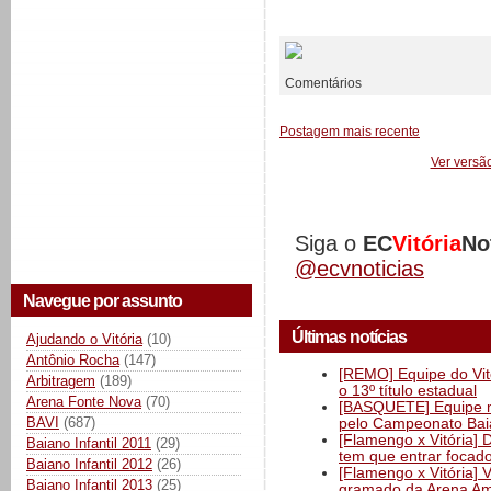
__________
Comentários
Postagem mais recente
Ver versã
Siga o
EC
Vitória
No
@ecvnoticias
Navegue por assunto
Últimas notícias
Ajudando o Vitória
(10)
Antônio Rocha
(147)
[REMO] Equipe do Vitó
Arbitragem
(189)
o 13º título estadual
Arena Fonte Nova
(70)
[BASQUETE] Equipe mas
BAVI
(687)
pelo Campeonato Ba
[Flamengo x Vitória] 
Baiano Infantil 2011
(29)
tem que entrar focad
Baiano Infantil 2012
(26)
[Flamengo x Vitória] 
Baiano Infantil 2013
(25)
gramado da Arena Am