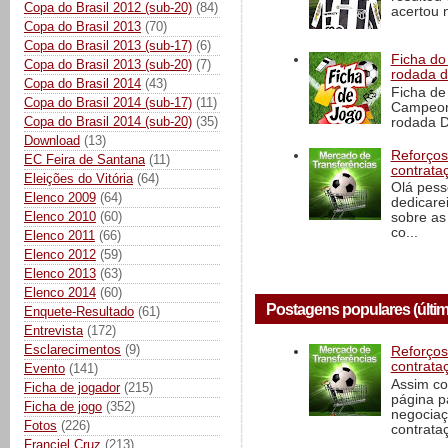
Copa do Brasil 2012 (sub-20)
(84)
acertou n
Copa do Brasil 2013
(70)
Copa do Brasil 2013 (sub-17)
(6)
Ficha do 
Copa do Brasil 2013 (sub-20)
(7)
rodada 
Copa do Brasil 2014
(43)
Ficha de 
Copa do Brasil 2014 (sub-17)
(11)
Campeona
Copa do Brasil 2014 (sub-20)
(35)
rodada D
Download
(13)
Reforços
EC Feira de Santana
(11)
contrata
Eleições do Vitória
(64)
Olá pess
Elenco 2009
(64)
dedicare
Elenco 2010
(60)
sobre as
co...
Elenco 2011
(66)
Elenco 2012
(59)
Elenco 2013
(63)
Elenco 2014
(60)
Postagens populares (últim
Enquete-Resultado
(61)
Entrevista
(172)
Esclarecimentos
(9)
Reforços
contrata
Evento
(141)
Assim co
Ficha de jogador
(215)
página p
Ficha de jogo
(352)
negociaç
Fotos
(226)
contrataç
Franciel Cruz
(213)