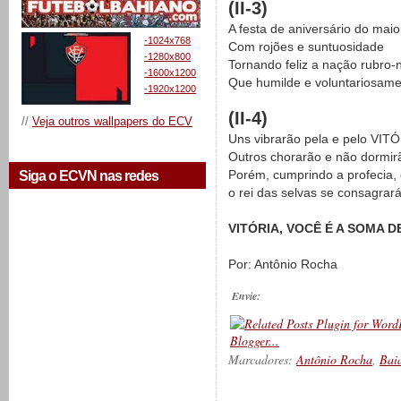
(II-3)
A festa de aniversário do mai
-1024x768
Com rojões e suntuosidade
-1280x800
Tornando feliz a nação rubro-
-1600x1200
Que humilde e voluntariosame
-1920x1200
(II-4)
//
Veja outros wallpapers do ECV
Uns vibrarão pela e pelo VIT
Outros chorarão e não dormir
Porém, cumprindo a profecia, 
Siga o ECVN nas redes
o rei das selvas se consagra
VITÓRIA, VOCÊ É A SOMA D
Por: Antônio Rocha
Envie:
Marcadores:
Antônio Rocha
,
Bai