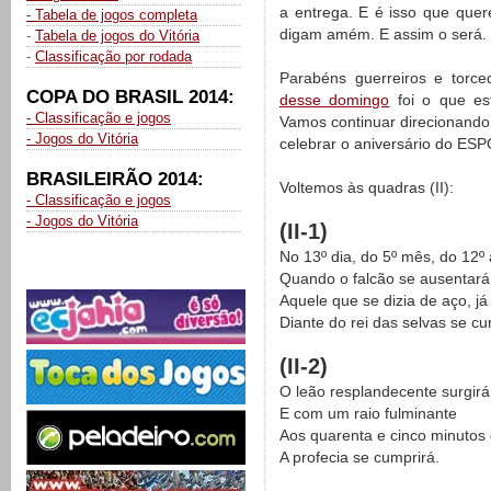
a entrega. E é isso que quer
- Tabela de jogos completa
digam amém. E assim o será.
-
Tabela de jogos do Vitória
-
Classificação por rodada
Parabéns guerreiros e torc
COPA DO BRASIL 2014:
desse domingo
foi o que est
- Classificação e jogos
Vamos continuar direcionando
- Jogos do Vitória
celebrar o aniversário do E
BRASILEIRÃO 2014:
Voltemos às quadras (II):
- Classificação e jogos
- Jogos do Vitória
(II-1)
No 13º dia, do 5º mês, do 12º 
Quando o falcão se ausentará
Aquele que se dizia de aço, já
Diante do rei das selvas se cu
(II-2)
O leão resplandecente surgirá
E com um raio fulminante
Aos quarenta e cinco minuto
A profecia se cumprirá.