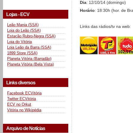
Dia
: 12/10/14 (domingo)
Horário
: 18:30h (hor. de Bra
Lojas - ECV
Leão Mania (SSA)
Links das rádios/tv na web:
Loja do Leão (SSA)
Estação Rubro-Negra (SSA)
Loja do Vitória
Loja Leão da Barra (SSA)
1899 Store (SSA)
Planeta Vitória (Barradão)
Planeta Vitória (Bela Vista)
Links diversos
Facebook ECVitória
Twitter ECVitória
ECV no Orkut
Vitória no Wikipédia
Arquivo de Notícias