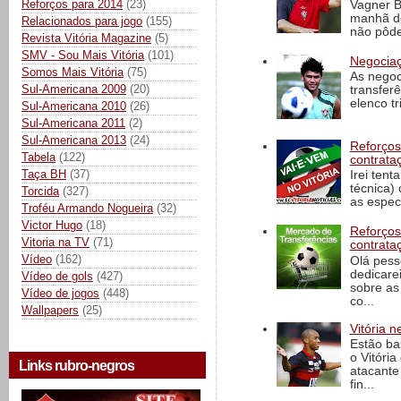
Reforços para 2014
(23)
Vagner B
manhã de
Relacionados para jogo
(155)
não pôde
Revista Vitória Magazine
(5)
SMV - Sou Mais Vitória
(101)
Negociaç
Somos Mais Vitória
(75)
As negoc
Sul-Americana 2009
(20)
transfer
elenco t
Sul-Americana 2010
(26)
Sul-Americana 2011
(2)
Sul-Americana 2013
(24)
Reforços
Tabela
(122)
contrata
Taça BH
(37)
Irei tent
técnica)
Torcida
(327)
as espec
Troféu Armando Nogueira
(32)
Victor Hugo
(18)
Reforços
Vitoria na TV
(71)
contrata
Vídeo
(162)
Olá pess
dedicare
Vídeo de gols
(427)
sobre as
Vídeo de jogos
(448)
co...
Wallpapers
(25)
Vitória n
Estão ba
o Vitóri
Links rubro-negros
atacante
fin...