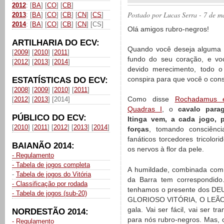
2012
: [
BA
] [
CO
] [
CB
]
Postado por
Lucas Serra
- 7 de m
2013
: [
BA
] [
CO
] [
CB
] [
CN
] [
CS
]
2014
: [
BA
] [
CO
] [
CB
] [
CN
] [CS]
Olá amigos rubro-negros!
ARTILHARIA DO ECV:
Quando você deseja alguma 
[
2009
] [
2010
] [
2011
]
fundo do seu coração, e vo
[
2012
] [
2013
] [
2014
]
devido merecimento, todo o
conspira para que você o cons
ESTATÍSTICAS DO ECV:
[
2008
] [
2009
] [
2010
] [
2011
]
Como disse
Rochadamus 
[
2012
] [
2013
] [2014]
Quadras I
, o
cavalo para
PÚBLICO DO ECV:
Itinga vem, a cada jogo, 
[
2010
] [
2011
] [
2012
] [
2013
] [
2014
]
forças
, tomando consciênc
fanáticos torcedores tricol
BAIANÃO 2014:
os nervos à flor da pele.
- Regulamento
- Tabela de jogos completa
A humildade, combinada com 
-
Tabela de jogos do Vitória
da Barra tem correspondid
- Classificação por rodada
tenhamos o presente dos DE
- Tabela de jogos (sub-20)
GLORIOSO VITÓRIA, O LEÃO D
gala. Vai ser fácil, vai ser t
NORDESTÃO 2014:
para nós rubro-negros. Mas, o
- Regulamento