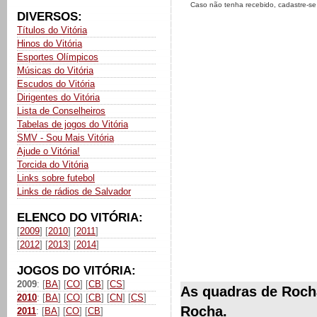
Caso não tenha recebido, cadastre-s
DIVERSOS:
Títulos do Vitória
Hinos do Vitória
Esportes Olímpicos
Músicas do Vitória
Escudos do Vitória
Dirigentes do Vitória
Lista de Conselheiros
Tabelas de jogos do Vitória
SMV - Sou Mais Vitória
Ajude o Vitória!
Torcida do Vitória
Links sobre futebol
Links de rádios de Salvador
ELENCO DO VITÓRIA:
[
2009
] [
2010
] [
2011
]
[
2012
] [
2013
] [
2014
]
JOGOS DO VITÓRIA:
2009
: [
BA
] [
CO
] [
CB
] [
CS
]
As quadras de Rocha
2010
: [
BA
] [
CO
] [
CB
] [
CN
] [
CS
]
Rocha.
2011
: [
BA
] [
CO
] [
CB
]