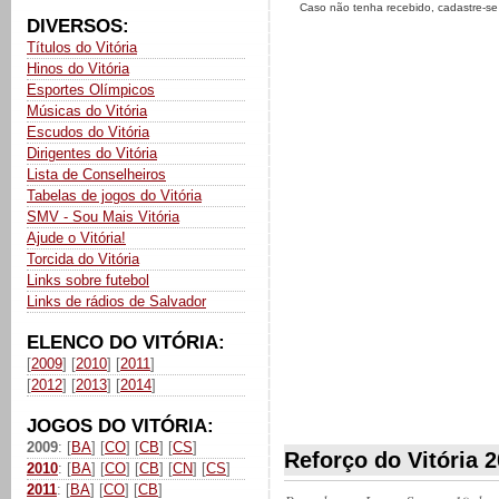
Caso não tenha recebido, cadastre-s
DIVERSOS:
Títulos do Vitória
Hinos do Vitória
Esportes Olímpicos
Músicas do Vitória
Escudos do Vitória
Dirigentes do Vitória
Lista de Conselheiros
Tabelas de jogos do Vitória
SMV - Sou Mais Vitória
Ajude o Vitória!
Torcida do Vitória
Links sobre futebol
Links de rádios de Salvador
ELENCO DO VITÓRIA:
[
2009
] [
2010
] [
2011
]
[
2012
] [
2013
] [
2014
]
JOGOS DO VITÓRIA:
2009
: [
BA
] [
CO
] [
CB
] [
CS
]
Reforço do Vitória 2
2010
: [
BA
] [
CO
] [
CB
] [
CN
] [
CS
]
2011
: [
BA
] [
CO
] [
CB
]