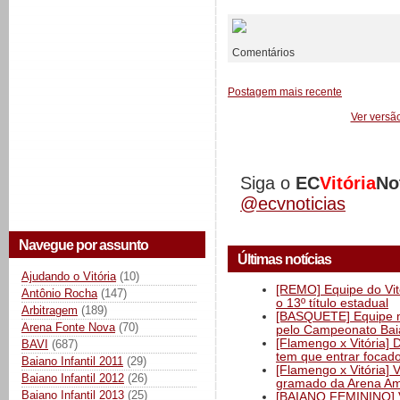
Comentários
Postagem mais recente
Ver versã
Siga o
EC
Vitória
No
@ecvnoticias
Navegue por assunto
Últimas notícias
Ajudando o Vitória
(10)
[REMO] Equipe do Vitó
Antônio Rocha
(147)
o 13º título estadual
Arbitragem
(189)
[BASQUETE] Equipe mas
Arena Fonte Nova
(70)
pelo Campeonato Ba
[Flamengo x Vitória] 
BAVI
(687)
tem que entrar focad
Baiano Infantil 2011
(29)
[Flamengo x Vitória] 
Baiano Infantil 2012
(26)
gramado da Arena Am
Baiano Infantil 2013
(25)
[BAIANO FEMININO] Vi