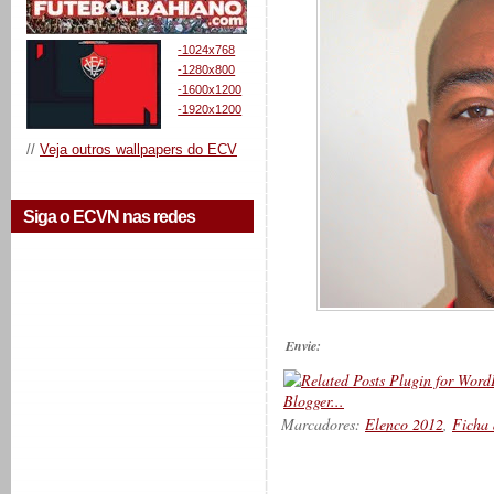
-1024x768
-1280x800
-1600x1200
-1920x1200
//
Veja outros wallpapers do ECV
Siga o ECVN nas redes
Envie:
Marcadores:
Elenco 2012
,
Ficha 
__________