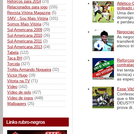
Reforços para 2014
(23)
Atlético-
Relacionados para jogo
(155)
goleado 
Revista Vitória Magazine
(5)
Uma derr
domingo,
SMV - Sou Mais Vitória
(101)
e perdeu 
Somos Mais Vitória
(75)
Sul-Americana 2009
(20)
Negociaç
Sul-Americana 2010
(26)
As negoc
Sul-Americana 2011
(2)
transfer
elenco t
Sul-Americana 2013
(24)
Tabela
(122)
Taça BH
(37)
Reforços
Torcida
(327)
contrata
Troféu Armando Nogueira
(32)
Irei tent
técnica)
Victor Hugo
(18)
as espec
Vitoria na TV
(71)
Vídeo
(162)
Esse Vit
Vídeo de gols
(427)
Confesso
Vídeo de jogos
(448)
que o fi
DEUS?!?!
Wallpapers
(25)
prova di..
Links rubro-negros