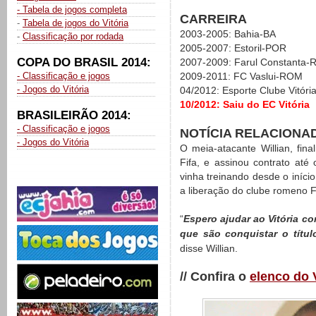
- Tabela de jogos completa
CARREIRA
-
Tabela de jogos do Vitória
2003-2005: Bahia-BA
-
Classificação por rodada
2005-2007: Estoril-POR
COPA DO BRASIL 2014:
2007-2009: Farul Constanta
- Classificação e jogos
2009-2011: FC Vaslui-ROM
- Jogos do Vitória
04/2012: Esporte Clube Vitóri
10/2012: Saiu do EC Vitória
BRASILEIRÃO 2014:
- Classificação e jogos
NOTÍCIA RELACIONA
- Jogos do Vitória
O meia-atacante Willian, fina
Fifa, e assinou contrato até 
vinha treinando desde o iníc
a liberação do clube romeno F
“
Espero ajudar ao Vitória c
que são conquistar o título
disse Willian.
// Confira o
elenco do 