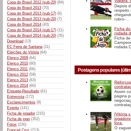
Viáfara: 
Copa do Brasil 2012 (sub-20)
(84)
Depois d
Copa do Brasil 2013
(70)
respeito 
Copa do Brasil 2013 (sub-17)
(6)
chegando 
Copa do Brasil 2013 (sub-20)
(7)
rubro-...
Copa do Brasil 2014
(43)
Ficha do 
Copa do Brasil 2014 (sub-17)
(11)
rodada 
Copa do Brasil 2014 (sub-20)
(35)
Ficha de 
Download
(13)
Campeona
EC Feira de Santana
(11)
rodada D
Eleições do Vitória
(64)
Elenco 2009
(64)
Elenco 2010
(60)
Elenco 2011
(66)
Postagens populares (últim
Elenco 2012
(59)
Elenco 2013
(63)
Reforços
Elenco 2014
(60)
contrata
Enquete-Resultado
(61)
Assim co
página p
Entrevista
(172)
negociaç
Esclarecimentos
(9)
contrataç
Evento
(141)
Ficha de jogador
(215)
[Vitória
jogadore
Ficha de jogo
(352)
fora.
Fotos
(226)
O zaguei
Franciel Cruz
(213)