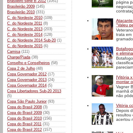
Brasileiro série B 2012
(1051)
página p
Brasileirão 2009
(145)
negociaç
contrataç
Brasileirão 2010
(331)
C. do Nordeste 2010
(109)
Atacante
C. do Nordeste 2011
(8)
"Valeu p
C. do Nordeste 2013
(203)
Veterano
C. do Nordeste 2014
(128)
trata em
gramado 
C. do Nordeste 2014 Sub-20
(1)
C. do Nordeste 2015
(6)
Botafogo 
Camisa
(111)
e elimin
Charge/Piada
(38)
Botafogo
Conselho e Conselheiros
(58)
classific
pareciam
Copa 2 de Julho
(48)
Copa Governador 2012
(17)
[Vitória
Copa Governador 2013
(24)
montar o
Copa Governador 2014
(5)
Vagner B
Copa Libertadores Sub-20 2013
manhã de
não pôde
(5)
Copa São Paulo Junior
(93)
Vitória c
Copa do Brasil 2008
(3)
Depois d
Copa do Brasil 2009
(30)
resultou 
Copa do Brasil 2010
(156)
acertou n
Copa do Brasil 2011
(31)
Copa do Brasil 2012
(157)