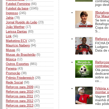
contrata
Futebol Feminino
(66)
jogo dest
Futebol da base
(1045)
[Botafogo
Ingresso
(245)
Por Maur
Jahia
(78)
Se tem u
Jornal Rugido do Leão
(23)
Botafogo
João Werther
(17)
Copa do 
S...
Larissa Dantas
(83)
Link
(56)
Reforço 
Marketing ECV
(297)
FICHA D
Maurício Naiberg
(94)
Ludgero 
Musas
(6)
Data de 
Musas do Brasileirão
(5)
Música
(12)
Reforços
Outros Esportes
(881)
contrata
Peneira
(43)
Olá pess
Promoção
(38)
dedicare
sobre as
Prêmio Friedenreich
(29)
co...
Rede Social
(58)
Reforços para 2009
(41)
[Vitória
Reforços para 2010
(42)
montar o
Reforços para 2011
(37)
Vagner B
manhã de
Reforços para 2012
(27)
não pôde
Reforços para 2013
(30)