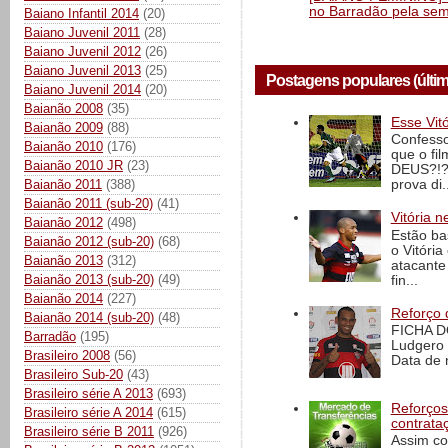
no Barradão pela semi
Baiano Infantil 2014
(20)
Baiano Juvenil 2011
(28)
Baiano Juvenil 2012
(26)
Baiano Juvenil 2013
(25)
Postagens populares (últi
Baiano Juvenil 2014
(20)
Baianão 2008
(35)
Esse Vit
Baianão 2009
(88)
Confesso
Baianão 2010
(176)
que o fi
Baianão 2010 JR
(23)
DEUS?!?!
Baianão 2011
(388)
prova di..
Baianão 2011 (sub-20)
(41)
Vitória n
Baianão 2012
(498)
Estão ba
Baianão 2012 (sub-20)
(68)
o Vitóri
Baianão 2013
(312)
atacante
Baianão 2013 (sub-20)
(49)
fin...
Baianão 2014
(227)
Reforço 
Baianão 2014 (sub-20)
(48)
FICHA D
Barradão
(195)
Ludgero 
Brasileiro 2008
(56)
Data de 
Brasileiro Sub-20
(43)
Brasileiro série A 2013
(693)
Reforços
Brasileiro série A 2014
(615)
contrata
Brasileiro série B 2011
(926)
Assim co