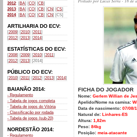
Postado por
Lucas Serra
- 18 de 
2012
: [
BA
] [
CO
] [
CB
]
2013
: [
BA
] [
CO
] [
CB
] [
CN
] [
CS
]
2014
: [
BA
] [
CO
] [
CB
] [
CN
] [CS]
ARTILHARIA DO ECV:
[
2009
] [
2010
] [
2011
]
[
2012
] [
2013
] [
2014
]
ESTATÍSTICAS DO ECV:
[
2008
] [
2009
] [
2010
] [
2011
]
[
2012
] [
2013
] [2014]
PÚBLICO DO ECV:
[
2010
] [
2011
] [
2012
] [
2013
] [
2014
]
BAIANÃO 2014:
FICHA DO JOGADOR
- Regulamento
Nome:
Gerlem Willian de Je
- Tabela de jogos completa
Apelido/Nome na camisa:
Wi
-
Tabela de jogos do Vitória
Data de nascimento:
07/08/
- Classificação por rodada
Natural de:
Linhares-ES
- Tabela de jogos (sub-20)
Altura:
1,82m
Peso:
84kg
NORDESTÃO 2014:
Posição:
meia-atacante
- Regulamento