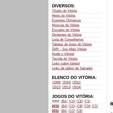
DIVERSOS:
Títulos do Vitória
Hinos do Vitória
Esportes Olímpicos
Músicas do Vitória
Escudos do Vitória
Dirigentes do Vitória
Lista de Conselheiros
Tabelas de jogos do Vitória
SMV - Sou Mais Vitória
Ajude o Vitória!
Torcida do Vitória
Links sobre futebol
Links de rádios de Salvador
ELENCO DO VITÓRIA:
[
2009
] [
2010
] [
2011
]
[
2012
] [
2013
] [
2014
]
JOGOS DO VITÓRIA:
2009
: [
BA
] [
CO
] [
CB
] [
CS
]
R
2010
: [
BA
] [
CO
] [
CB
] [
CN
] [
CS
]
2011
: [
BA
] [
CO
] [
CB
]