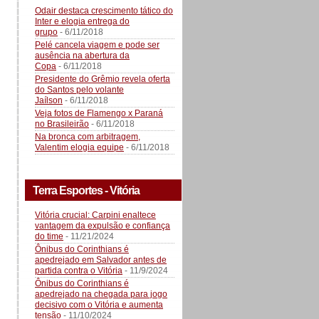
Odair destaca crescimento tático do
Inter e elogia entrega do
grupo
- 6/11/2018
Pelé cancela viagem e pode ser
ausência na abertura da
Copa
- 6/11/2018
Presidente do Grêmio revela oferta
do Santos pelo volante
Jaílson
- 6/11/2018
Veja fotos de Flamengo x Paraná
no Brasileirão
- 6/11/2018
Na bronca com arbitragem,
Valentim elogia equipe
- 6/11/2018
Terra Esportes - Vitória
Vitória crucial: Carpini enaltece
vantagem da expulsão e confiança
do time
- 11/21/2024
Ônibus do Corinthians é
apedrejado em Salvador antes de
partida contra o Vitória
- 11/9/2024
Ônibus do Corinthians é
apedrejado na chegada para jogo
decisivo com o Vitória e aumenta
tensão
- 11/10/2024