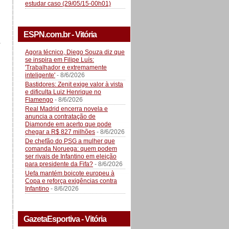
estudar caso (29/05/15-00h01)
ESPN.com.br - Vitória
a
Agora técnico, Diego Souza diz que
se inspira em Filipe Luís:
'Trabalhador e extremamente
inteligente'
- 8/6/2026
Bastidores: Zenit exige valor à vista
e dificulta Luiz Henrique no
Flamengo
- 8/6/2026
Real Madrid encerra novela e
anuncia a contratação de
Diamonde em acerto que pode
chegar a R$ 827 milhões
- 8/6/2026
De chefão do PSG a mulher que
comanda Noruega: quem podem
ser rivais de Infantino em eleição
para presidente da Fifa?
- 8/6/2026
Uefa mantém boicote europeu à
Copa e reforça exigências contra
Infantino
- 8/6/2026
GazetaEsportiva - Vitória