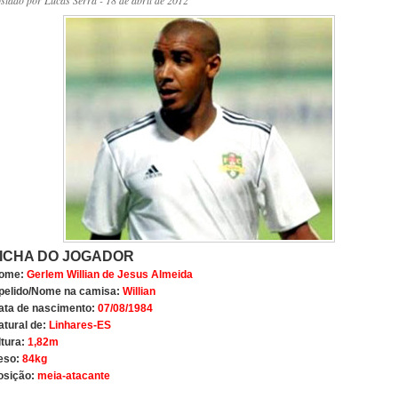
ostado por
Lucas Serra
- 18 de abril de 2012
ICHA DO JOGADOR
ome:
Gerlem Willian de Jesus Almeida
pelido/Nome na camisa:
Willian
ata de nascimento:
07/08/1984
atural de:
Linhares-ES
ltura:
1,82m
eso:
84kg
osição:
meia-atacante