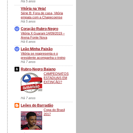
Há 5 anos
Vitória na Veia!
Série B: Fora de casa, Vitória
empata com a Chapecoense
Há 5 anos
Coração Rubro-Negro
Vitória X Guarani 14/09/2019 –
Arena Fonte Nova
Há 6 anos
Leão Minha Paixão
Vitória se reapresenta e o
presidente acompanha o treino
Há 7 anos
Rubro-Negro Baiano
CAMPEONATOS
ESTADUAIS EM
EXTINÇÃO?
Há 7 anos
Leões do Barradão
Copa do Brasil
2017