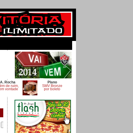
A. Rocha
Plano
ém de ruim,
SMV Bronze
em vontade
por boleto
.