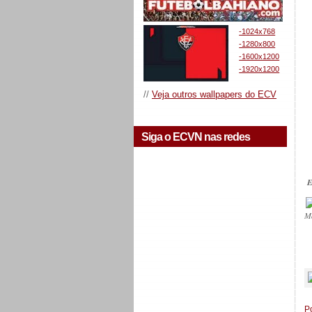
-1024x768
-1280x800
-1600x1200
-1920x1200
//
Veja outros wallpapers do ECV
Siga o ECVN nas redes
E
M
_
P