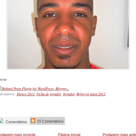
nvie:
arcadores:
Elenco 2012
,
Ficha de jogador
,
Jogador
,
Reforços para 2012
_________
15 Comentários
Comentários
ostagem mais recente
Página inicial
Postagem mais anti