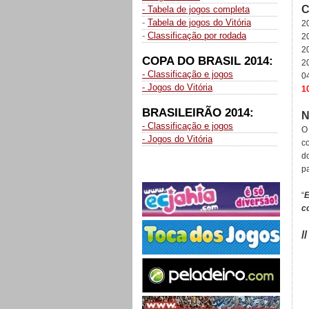
C
- Tabela de jogos completa
-
Tabela de jogos do Vitória
2
-
Classificação por rodada
2
2
COPA DO BRASIL 2014:
2
- Classificação e jogos
0
- Jogos do Vitória
1
BRASILEIRÃO 2014:
N
- Classificação e jogos
O 
- Jogos do Vitória
co
d
p
“
E
co
/