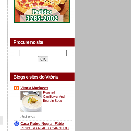
Procure no site
Blogs e sites do Vitória
Vitória Maníacos
Roasted
Cauliflower And
Boursin Soup
Há 2 anos
Casa Rubro-Negra - Fábio
RESPOSTA A PAULO CARNEIRO