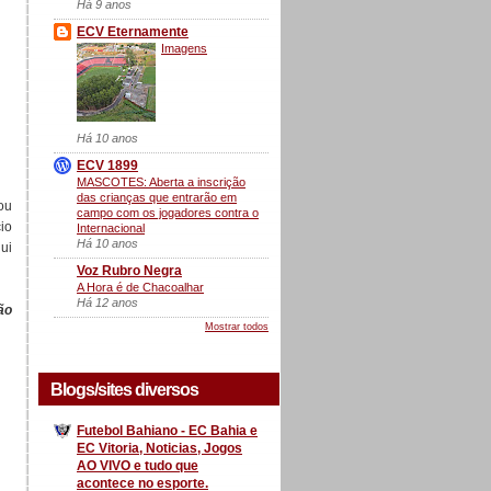
Há 9 anos
ECV Eternamente
Imagens
Há 10 anos
ECV 1899
MASCOTES: Aberta a inscrição
das crianças que entrarão em
nou
campo com os jogadores contra o
cio
Internacional
Há 10 anos
ui
Voz Rubro Negra
A Hora é de Chacoalhar
Há 12 anos
ão
Mostrar todos
Blogs/sites diversos
Futebol Bahiano - EC Bahia e
EC Vitoria, Noticias, Jogos
AO VIVO e tudo que
acontece no esporte.