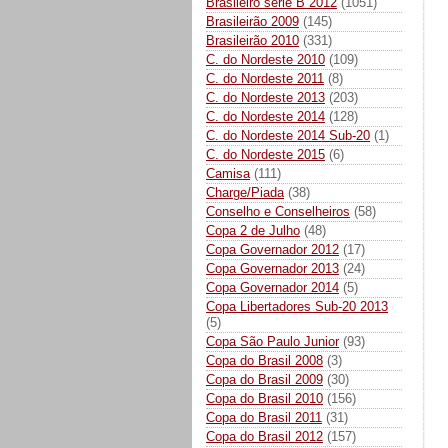
Brasileiro série B 2012
(1051)
Brasileirão 2009
(145)
Brasileirão 2010
(331)
C. do Nordeste 2010
(109)
C. do Nordeste 2011
(8)
C. do Nordeste 2013
(203)
C. do Nordeste 2014
(128)
C. do Nordeste 2014 Sub-20
(1)
C. do Nordeste 2015
(6)
Camisa
(111)
Charge/Piada
(38)
Conselho e Conselheiros
(58)
Copa 2 de Julho
(48)
Copa Governador 2012
(17)
Copa Governador 2013
(24)
Copa Governador 2014
(5)
Copa Libertadores Sub-20 2013
(5)
Copa São Paulo Junior
(93)
Copa do Brasil 2008
(3)
Copa do Brasil 2009
(30)
Copa do Brasil 2010
(156)
Copa do Brasil 2011
(31)
Copa do Brasil 2012
(157)