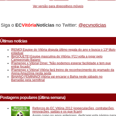
Ver versão para dispositivos móveis
Siga o
EC
Vitória
Notícias
no Twitter:
@ecvnoticias
Últimas notícias
[REMO] Equipe do Vitória disputa último regata do ano e busca o 13º título
estadual
[BASQUETE] Equipe masculina do Vitória / F2J volta a jogar pelo
Campeonato Baiano
[Flamengo x Vitória] Dinei: "Não podemos esperar facilidade e tem que
entrar focado"
[Flamengo x Vitória] Vitória fará treino de reconhecimento do gramado da
Arena Amazônia nesta sexta
[BAIANO FEMININO] Vitória vai encarar o Bahia neste sábado no
Barradão pela semifinal
Postagens populares (última semana)
Reforços do EC Vitória 2012 (especulações, contratações,
renovações, saídas e os que ficam)
Assim como no anos anteriores, dedicarei esta página para