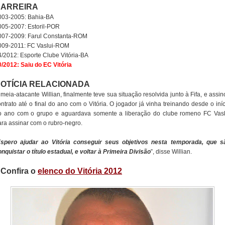
ARREIRA
003-2005: Bahia-BA
005-2007: Estoril-POR
007-2009: Farul Constanta-ROM
009-2011: FC Vaslui-ROM
4/2012: Esporte Clube Vitória-BA
0/2012: Saiu do EC Vitória
OTÍCIA RELACIONADA
meia-atacante Willian, finalmente teve sua situação resolvida junto à Fifa, e assi
ntrato até o final do ano com o Vitória. O jogador já vinha treinando desde o iní
o ano com o grupo e aguardava somente a liberação do clube romeno FC Vasl
ara assinar com o rubro-negro.
spero ajudar ao Vitória conseguir seus objetivos nesta temporada, que s
nquistar o título estadual, e voltar à Primeira Divisão
”, disse Willian.
/ Confira o
elenco do Vitória 2012