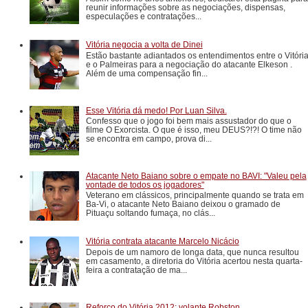
reunir informações sobre as negociações, dispensas,
especulações e contratações...
Vitória negocia a volta de Dinei
Estão bastante adiantados os entendimentos entre o Vitóri
e o Palmeiras para a negociação do atacante Elkeson .
Além de uma compensação fin...
Esse Vitória dá medo! Por Luan Silva.
Confesso que o jogo foi bem mais assustador do que o
filme O Exorcista. O que é isso, meu DEUS?!?! O time não
se encontra em campo, prova di...
Atacante Neto Baiano sobre o empate no BAVI: "Valeu pela
vontade de todos os jogadores"
Veterano em clássicos, principalmente quando se trata em
Ba-Vi, o atacante Neto Baiano deixou o gramado de
Pituaçu soltando fumaça, no clás...
Vitória contrata atacante Marcelo Nicácio
Depois de um namoro de longa data, que nunca resultou
em casamento, a diretoria do Vitória acertou nesta quarta-
feira a contratação de ma...
Reforço do Vitória 2012: volante Robston