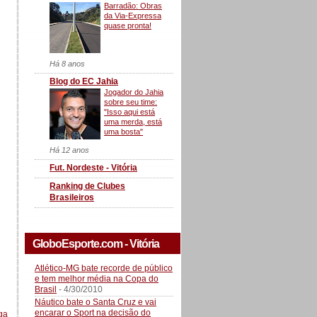
Barradão: Obras
da Via-Expressa
quase pronta!
Há 8 anos
Blog do EC Jahia
Jogador do Jahia
sobre seu time:
"Isso aqui está
uma merda, está
uma bosta"
Há 12 anos
Fut. Nordeste - Vitória
Ranking de Clubes
Brasileiros
GloboEsporte.com - Vitória
Atlético-MG bate recorde de público
e tem melhor média na Copa do
Brasil
- 4/30/2010
Náutico bate o Santa Cruz e vai
encarar o Sport na decisão do
ga