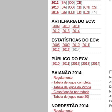
P
2012
: [
BA
] [
CO
] [
CB
]
2013
: [
BA
] [
CO
] [
CB
] [
CN
] [
CS
]
2014
: [
BA
] [
CO
] [
CB
] [
CN
] [CS]
ARTILHARIA DO ECV:
[
2009
] [
2010
] [
2011
]
[
2012
] [
2013
] [
2014
]
ESTATÍSTICAS DO ECV:
[
2008
] [
2009
] [
2010
] [
2011
]
[
2012
] [
2013
] [2014]
PÚBLICO DO ECV:
[
2010
] [
2011
] [
2012
] [
2013
] [
2014
]
F
BAIANÃO 2014:
N
- Regulamento
A
- Tabela de jogos completa
D
-
Tabela de jogos do Vitória
N
- Classificação por rodada
A
- Tabela de jogos (sub-20)
P
NORDESTÃO 2014:
P
- Regulamento