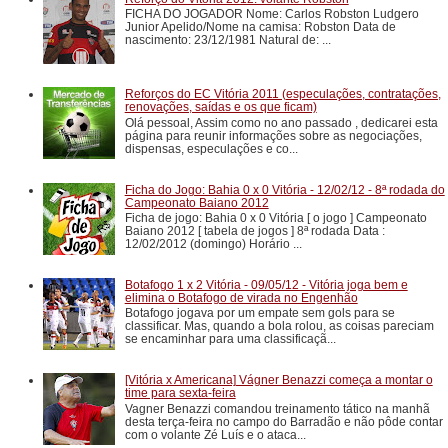
FICHA DO JOGADOR Nome: Carlos Robston Ludgero
Junior Apelido/Nome na camisa: Robston Data de
nascimento: 23/12/1981 Natural de: ...
Reforços do EC Vitória 2011 (especulações, contratações,
renovações, saídas e os que ficam)
Olá pessoal, Assim como no ano passado , dedicarei esta
página para reunir informações sobre as negociações,
dispensas, especulações e co...
Ficha do Jogo: Bahia 0 x 0 Vitória - 12/02/12 - 8ª rodada do
Campeonato Baiano 2012
Ficha de jogo: Bahia 0 x 0 Vitória [ o jogo ] Campeonato
Baiano 2012 [ tabela de jogos ] 8ª rodada Data :
12/02/2012 (domingo) Horário ...
Botafogo 1 x 2 Vitória - 09/05/12 - Vitória joga bem e
elimina o Botafogo de virada no Engenhão
Botafogo jogava por um empate sem gols para se
classificar. Mas, quando a bola rolou, as coisas pareciam
se encaminhar para uma classificaçã...
[Vitória x Americana] Vágner Benazzi começa a montar o
time para sexta-feira
Vagner Benazzi comandou treinamento tático na manhã
desta terça-feira no campo do Barradão e não pôde contar
com o volante Zé Luís e o ataca...