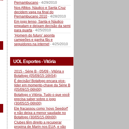
Pernambucano
- 4/29/2010
Nos Aflitos, Náutico e Santa Cruz
decidem vaga na final do
Pernambucano 2010
- 4/28/2010
Em jogo tenso, Santa e Náutico
empatam e deixam decisão da semi
para quarta
- 4/25/2010
‘Homem do futuro’ aponta
campeões e ganha fãs e
seguidores na internet
- 4/25/2010
UOL Esportes - Vitória
2015 - Série B - 05/09 - Vitória x
Botafogo (05/09/15-16h54)
É decisão! Botafogo encara vice-
líder em momento-chave da Série B
(05/09/15-06h00)
Botafogo x Vitória. Tudo o que você
precisa saber sobre o jogo
(30/05/15-06h00)
Ele fracassou como 'novo Seedorf'
e não deixa a menor saudade no
Botafogo (30/05/15-06h00)
Clubes têm direito a recuperar
propina de Marin nos EUA, e vão