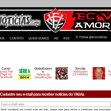
OOK
CONTATO
QUEM SOMOS
HD
RSS
Curta!
GloboEsport
Torcida
Nossa Fan
e
Vitória tem
Al
Page no
2,6 milhões
s
Tabela de
Facebook
classificação
Cadastre seu e-mail para receber notícias do Vitória
Você receberá um e-mail com um link, clique nele para ativar e confirmar sua inscrição