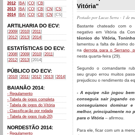
2012
: [
BA
] [
CO
] [
CB
]
Vitória"
2013
: [
BA
] [
CO
] [
CB
] [
CN
] [
CS
]
2014
: [
BA
] [
CO
] [
CB
] [
CN
] [CS]
Postado por
Lucas Serra
- 1 de m
ARTILHARIA DO ECV:
Bastante chateado com o r
[
2009
] [
2010
] [
2011
]
negativo em Vitória da Con
[
2012
] [
2013
] [
2014
]
técnico do Vitória, Toninh
lamentou a falta de ânimo do
ESTATÍSTICAS DO ECV:
na
derrota para o Serrano, 
[
2008
] [
2009
] [
2010
] [
2011
]
nesta quarta-feira (29).
[
2012
] [
2013
] [2014]
Segundo o comandante rubr
PÚBLICO DO ECV:
seu grupo errou muitos pass
[
2010
] [
2011
] [
2012
] [
2013
] [
2014
]
prejudicou o rendimento da eq
BAIANÃO 2014:
- A equipe não jogou bem
- Regulamento
conseguia sair jogando co
- Tabela de jogos completa
-
Tabela de jogos do Vitória
conseguíamos dominar e 
- Classificação por rodada
melhor, principalmente no 
- Tabela de jogos (sub-20)
para o Vitória
– afirmou.
NORDESTÃO 2014:
Para ele, ficar com um a menos
- Regulamento