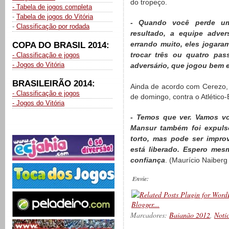
do tropeço.
- Tabela de jogos completa
-
Tabela de jogos do Vitória
- Quando você perde um
-
Classificação por rodada
resultado, a equipe adve
errando muito, eles jogar
COPA DO BRASIL 2014:
trocar três ou quatro pas
- Classificação e jogos
- Jogos do Vitória
adversário, que jogou bem e
BRASILEIRÃO 2014:
Ainda de acordo com Cerezo,
- Classificação e jogos
de domingo, contra o Atlético
- Jogos do Vitória
- Temos que ver. Vamos vo
Mansur também foi expuls
torto, mas pode ser impro
está liberado. Espero mes
confiança
. (Maurício Naiberg
Envie:
Marcadores:
Baianão 2012
,
Notí