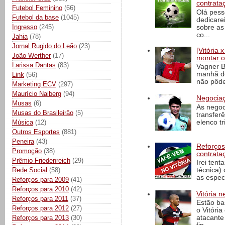
contrata
Futebol Feminino
(66)
Olá pess
Futebol da base
(1045)
dedicare
Ingresso
(245)
sobre as
co...
Jahia
(78)
Jornal Rugido do Leão
(23)
[Vitória
João Werther
(17)
montar o
Larissa Dantas
(83)
Vagner B
manhã de
Link
(56)
não pôde
Marketing ECV
(297)
Maurício Naiberg
(94)
Negociaç
Musas
(6)
As negoc
Musas do Brasileirão
(5)
transfer
elenco t
Música
(12)
Outros Esportes
(881)
Peneira
(43)
Reforços
Promoção
(38)
contrata
Prêmio Friedenreich
(29)
Irei tent
Rede Social
(58)
técnica)
as espec
Reforços para 2009
(41)
Reforços para 2010
(42)
Vitória n
Reforços para 2011
(37)
Estão ba
Reforços para 2012
(27)
o Vitóri
Reforços para 2013
(30)
atacante