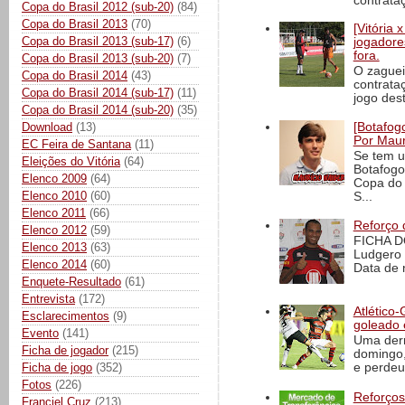
contrataç
Copa do Brasil 2012 (sub-20)
(84)
Copa do Brasil 2013
(70)
[Vitória
Copa do Brasil 2013 (sub-17)
(6)
jogadore
fora.
Copa do Brasil 2013 (sub-20)
(7)
O zaguei
Copa do Brasil 2014
(43)
contrata
Copa do Brasil 2014 (sub-17)
(11)
jogo dest
Copa do Brasil 2014 (sub-20)
(35)
[Botafogo
Download
(13)
Por Maur
EC Feira de Santana
(11)
Se tem u
Eleições do Vitória
(64)
Botafogo
Elenco 2009
(64)
Copa do 
Elenco 2010
(60)
S...
Elenco 2011
(66)
Reforço 
Elenco 2012
(59)
FICHA D
Elenco 2013
(63)
Ludgero 
Elenco 2014
(60)
Data de 
Enquete-Resultado
(61)
Entrevista
(172)
Atlético-
Esclarecimentos
(9)
goleado 
Evento
(141)
Uma derr
Ficha de jogador
(215)
domingo,
Ficha de jogo
(352)
e perdeu 
Fotos
(226)
Reforços
Franciel Cruz
(213)