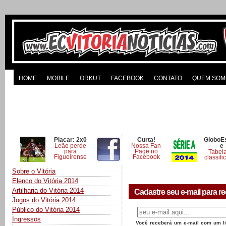
HOME
MOBILE
ORKUT
FACEBOOK
CONTATO
QUEM SOM
Placar: 2x0
Curta!
GloboE
Leão perde
Nossa Fan
e
para
Page no
Tabel
Figueirense
Facebook
classifi
Sobre o Vitória
Elenco do Vitória 2014
Artilharia do Vitória 2014
Cadastre seu e-mail para re
Jogos do Vitória 2014
Público do Vitória 2014
Ingressos
Você receberá um e-mail com um lin