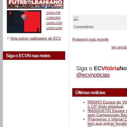
__________
-1024x768
-1280x800
-1600x1200
Comentários
-1920x1200
//
Veja outros wallpapers do ECV
Postagem mais recente
Ver versã
Siga o ECVN nas redes
Siga o
EC
Vitória
No
@ecvnoticias
Últimas notícias
[REMO] Equipe do Vitó
o 13º título estadual
[BASQUETE] Equipe mas
pelo Campeonato Ba
[Flamengo x Vitória] 
tem que entrar focad