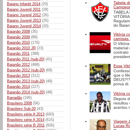
Tabela d
Baiano Infantil 2014
(20)
Campeona
Baiano Juvenil 2011
(28)
TABELA
Baiano Juvenil 2012
(26)
VITÓRIA
Baiano Juvenil 2013
(25)
Regulame
do Baian
Baiano Juvenil 2014
(20)
Baianão 2008
(35)
Vitória 
Baianão 2009
(88)
camisas 
Baianão 2010
(176)
O Vitóri
Baianão 2010 JR
(23)
material
contrato
Baianão 2011
(388)
president
Baianão 2011 (sub-20)
(41)
Baianão 2012
(498)
Esse Vit
Baianão 2012 (sub-20)
(68)
Confesso
que o fi
Baianão 2013
(312)
DEUS?!?!
Baianão 2013 (sub-20)
(49)
prova di..
Baianão 2014
(227)
Baianão 2014 (sub-20)
(48)
Vitória c
Barradão
(195)
Depois d
resultou 
Brasileiro 2008
(56)
acertou n
Brasileiro Sub-20
(43)
Brasileiro série A 2013
(693)
Brasileiro série A 2014
(615)
Viagem à 
Brasileiro série B 2011
(926)
Lucas Ro