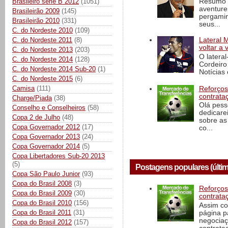
Resumo d
Brasileiro série B 2012
(1051)
aventure
Brasileirão 2009
(145)
pergamin
Brasileirão 2010
(331)
seus...
C. do Nordeste 2010
(109)
C. do Nordeste 2011
(8)
Lateral 
voltar a 
C. do Nordeste 2013
(203)
O latera
C. do Nordeste 2014
(128)
Cordeiro
C. do Nordeste 2014 Sub-20
(1)
Notícias 
C. do Nordeste 2015
(6)
Camisa
(111)
Reforços
contrata
Charge/Piada
(38)
Olá pess
Conselho e Conselheiros
(58)
dedicare
Copa 2 de Julho
(48)
sobre as
Copa Governador 2012
(17)
co...
Copa Governador 2013
(24)
Copa Governador 2014
(5)
Copa Libertadores Sub-20 2013
(5)
Postagens populares (últim
Copa São Paulo Junior
(93)
Copa do Brasil 2008
(3)
Reforços
Copa do Brasil 2009
(30)
contrata
Copa do Brasil 2010
(156)
Assim co
Copa do Brasil 2011
(31)
página p
negociaç
Copa do Brasil 2012
(157)