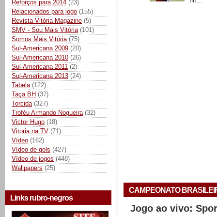
fin...
Reforços para 2014
(23)
Relacionados para jogo
(155)
Revista Vitória Magazine
(5)
SMV - Sou Mais Vitória
(101)
Somos Mais Vitória
(75)
Sul-Americana 2009
(20)
Sul-Americana 2010
(26)
Sul-Americana 2011
(2)
Sul-Americana 2013
(24)
Tabela
(122)
Taça BH
(37)
Torcida
(327)
Troféu Armando Nogueira
(32)
Victor Hugo
(18)
Vitoria na TV
(71)
Vídeo
(162)
Vídeo de gols
(427)
Vídeo de jogos
(448)
Wallpapers
(25)
CAMPEONATO BRASILEIRO 
Links rubro-negros
Jogo ao vivo: Spo