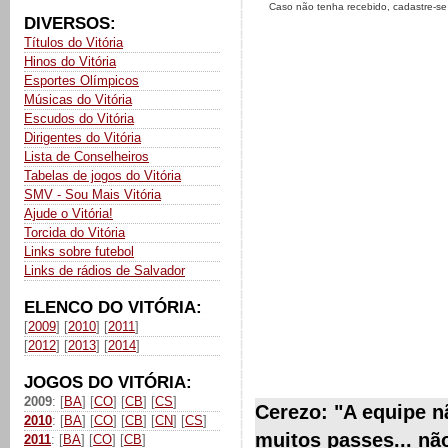
Caso não tenha recebido, cadastre-s
DIVERSOS:
Títulos do Vitória
Hinos do Vitória
Esportes Olímpicos
Músicas do Vitória
Escudos do Vitória
Dirigentes do Vitória
Lista de Conselheiros
Tabelas de jogos do Vitória
SMV - Sou Mais Vitória
Ajude o Vitória!
Torcida do Vitória
Links sobre futebol
Links de rádios de Salvador
ELENCO DO VITÓRIA:
[
2009
] [
2010
] [
2011
]
[
2012
] [
2013
] [
2014
]
JOGOS DO VITÓRIA:
2009
: [
BA
] [
CO
] [
CB
] [
CS
]
Cerezo: "A equipe 
2010
: [
BA
] [
CO
] [
CB
] [
CN
] [
CS
]
muitos passes... nã
2011
: [
BA
] [
CO
] [
CB
]