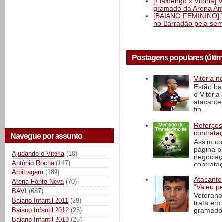
[Flamengo x Vitória] 
gramado da Arena Am
[BAIANO FEMININO] Vi
no Barradão pela semi
Postagens populares (últi
Vitória n
Estão ba
o Vitóri
atacante
fin...
Reforços
contrata
Navegue por assunto
Assim co
página p
Ajudando o Vitória
(10)
negociaç
Antônio Rocha
(147)
contrataç
Arbitragem
(189)
Atacante
Arena Fonte Nova
(70)
"Valeu p
BAVI
(687)
Veterano
Baiano Infantil 2011
(29)
trata em
Baiano Infantil 2012
(26)
gramado 
Baiano Infantil 2013
(25)