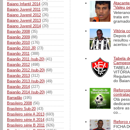
Atacante
Baiano Infantil 2014
(20)
"Valeu p
Baiano Juvenil 2011
(28)
Veterano
Baiano Juvenil 2012
(26)
trata em
Baiano Juvenil 2013
(25)
gramado 
Baiano Juvenil 2014
(20)
Vitória c
Baianão 2008
(35)
Depois d
Baianão 2009
(88)
resultou 
Baianão 2010
(176)
acertou n
Baianão 2010 JR
(23)
Baianão 2011
(388)
Tabela d
Baianão 2011 (sub-20)
(41)
Campeona
Baianão 2012
(498)
TABELA
Baianão 2012 (sub-20)
(68)
VITÓRIA
Baianão 2013
(312)
Regulame
do Baian
Baianão 2013 (sub-20)
(49)
Baianão 2014
(227)
Reforços
Baianão 2014 (sub-20)
(48)
contrata
Barradão
(195)
Olá pess
Brasileiro 2008
(56)
dedicare
sobre as
Brasileiro Sub-20
(43)
co...
Brasileiro série A 2013
(693)
Brasileiro série A 2014
(615)
Reforço 
Brasileiro série B 2011
(926)
FICHA D