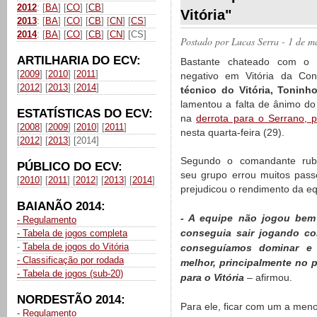
2012
: [
BA
] [
CO
] [
CB
]
Vitória"
2013
: [
BA
] [
CO
] [
CB
] [
CN
] [
CS
]
2014
: [
BA
] [
CO
] [
CB
] [
CN
] [CS]
Postado por
Lucas Serra
- 1 de m
ARTILHARIA DO ECV:
Bastante chateado com o r
[
2009
] [
2010
] [
2011
]
negativo em Vitória da Con
[
2012
] [
2013
] [
2014
]
técnico do Vitória, Toninh
lamentou a falta de ânimo do
ESTATÍSTICAS DO ECV:
na
derrota para o Serrano, 
[
2008
] [
2009
] [
2010
] [
2011
]
nesta quarta-feira (29).
[
2012
] [
2013
] [2014]
Segundo o comandante rubr
PÚBLICO DO ECV:
seu grupo errou muitos pass
[
2010
] [
2011
] [
2012
] [
2013
] [
2014
]
prejudicou o rendimento da eq
BAIANÃO 2014:
- A equipe não jogou bem
- Regulamento
conseguia sair jogando co
- Tabela de jogos completa
-
Tabela de jogos do Vitória
conseguíamos dominar e 
- Classificação por rodada
melhor, principalmente no 
- Tabela de jogos (sub-20)
para o Vitória
– afirmou.
NORDESTÃO 2014:
Para ele, ficar com um a menos
- Regulamento