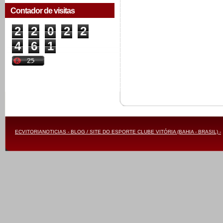
Contador de visitas
2
2
0
2
2
4
6
1
ECVITORIANOTICIAS - BLOG / SITE DO ESPORTE CLUBE VITÓRIA (BAHIA - BRASIL) -