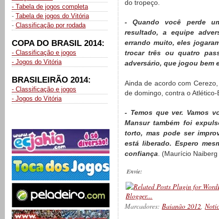
do tropeço.
- Tabela de jogos completa
-
Tabela de jogos do Vitória
- Quando você perde um
-
Classificação por rodada
resultado, a equipe adve
COPA DO BRASIL 2014:
errando muito, eles jogar
- Classificação e jogos
trocar três ou quatro pas
- Jogos do Vitória
adversário, que jogou bem e
BRASILEIRÃO 2014:
Ainda de acordo com Cerezo,
- Classificação e jogos
de domingo, contra o Atlético
- Jogos do Vitória
- Temos que ver. Vamos vo
Mansur também foi expuls
torto, mas pode ser impro
está liberado. Espero mes
confiança
. (Maurício Naiberg
Envie:
Marcadores:
Baianão 2012
,
Notí