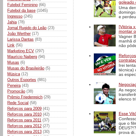
goleado 
Futebol Feminino
(66)
Uma derr
Futebol da base
(1045)
domingo,
Ingresso
(245)
e perdeu 
Jahia
(78)
[Vitória
Jornal Rugido do Leão
(23)
montar o
João Werther
(17)
Vagner B
Larissa Dantas
(83)
manhã de
Link
(56)
não pôde
Marketing ECV
(297)
Reforços
Maurício Naiberg
(94)
contrata
Musas
(6)
Irei tent
Musas do Brasileirão
(5)
técnica)
Música
(12)
as espec
Outros Esportes
(881)
Negociaç
Peneira
(43)
As negoc
Promoção
(38)
transfer
Prêmio Friedenreich
(29)
elenco t
Rede Social
(58)
Reforços para 2009
(41)
Esse Vit
Reforços para 2010
(42)
Confesso
Reforços para 2011
(37)
que o fi
Reforços para 2012
(27)
DEUS?!?!
Reforços para 2013
(30)
prova di..