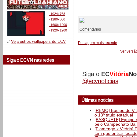
__________
-1024x768
-1280x800
-1600x1200
Comentários
-1920x1200
//
Veja outros wallpapers do ECV
Postagem mais recente
Ver versã
Siga o ECVN nas redes
Siga o
EC
Vitória
No
@ecvnoticias
Últimas notícias
[REMO] Equipe do Vitó
o 13º título estadual
[BASQUETE] Equipe mas
pelo Campeonato Ba
[Flamengo x Vitória] 
tem que entrar focad