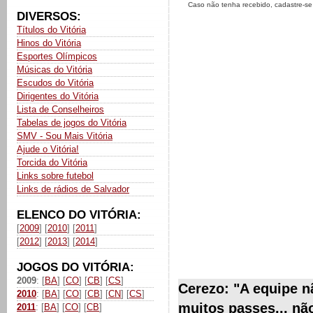
Caso não tenha recebido, cadastre-s
DIVERSOS:
Títulos do Vitória
Hinos do Vitória
Esportes Olímpicos
Músicas do Vitória
Escudos do Vitória
Dirigentes do Vitória
Lista de Conselheiros
Tabelas de jogos do Vitória
SMV - Sou Mais Vitória
Ajude o Vitória!
Torcida do Vitória
Links sobre futebol
Links de rádios de Salvador
ELENCO DO VITÓRIA:
[
2009
] [
2010
] [
2011
]
[
2012
] [
2013
] [
2014
]
JOGOS DO VITÓRIA:
2009
: [
BA
] [
CO
] [
CB
] [
CS
]
Cerezo: "A equipe 
2010
: [
BA
] [
CO
] [
CB
] [
CN
] [
CS
]
muitos passes... nã
2011
: [
BA
] [
CO
] [
CB
]