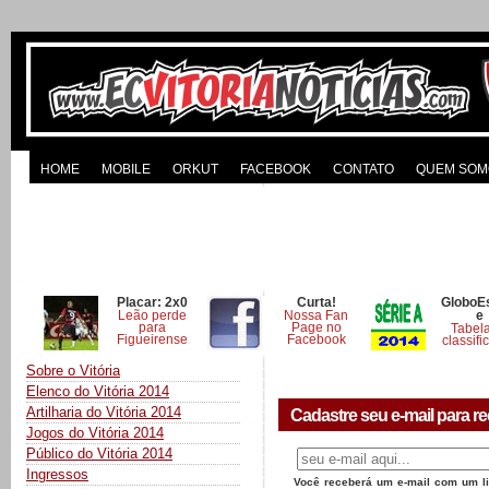
HOME
MOBILE
ORKUT
FACEBOOK
CONTATO
QUEM SOM
Placar: 2x0
Curta!
GloboE
Leão perde
Nossa Fan
e
para
Page no
Tabel
Figueirense
Facebook
classifi
Sobre o Vitória
Elenco do Vitória 2014
Artilharia do Vitória 2014
Cadastre seu e-mail para re
Jogos do Vitória 2014
Público do Vitória 2014
Ingressos
Você receberá um e-mail com um lin