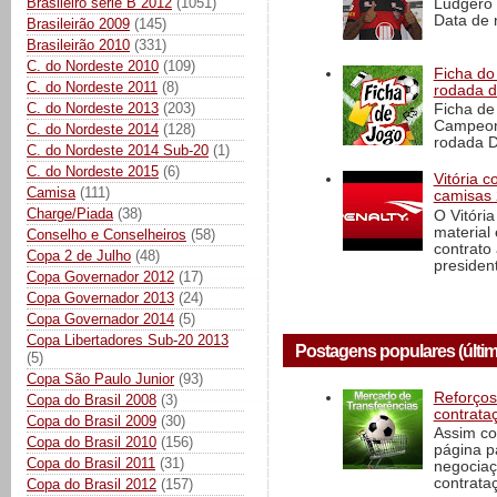
Brasileiro série B 2012
(1051)
Ludgero 
Data de 
Brasileirão 2009
(145)
Brasileirão 2010
(331)
C. do Nordeste 2010
(109)
Ficha do 
C. do Nordeste 2011
(8)
rodada 
C. do Nordeste 2013
(203)
Ficha de 
Campeona
C. do Nordeste 2014
(128)
rodada D
C. do Nordeste 2014 Sub-20
(1)
C. do Nordeste 2015
(6)
Vitória 
Camisa
(111)
camisas 
Charge/Piada
(38)
O Vitóri
material
Conselho e Conselheiros
(58)
contrato
Copa 2 de Julho
(48)
president
Copa Governador 2012
(17)
Copa Governador 2013
(24)
Copa Governador 2014
(5)
Copa Libertadores Sub-20 2013
Postagens populares (últim
(5)
Copa São Paulo Junior
(93)
Reforços
Copa do Brasil 2008
(3)
contrata
Copa do Brasil 2009
(30)
Assim co
Copa do Brasil 2010
(156)
página p
Copa do Brasil 2011
(31)
negociaç
contrataç
Copa do Brasil 2012
(157)