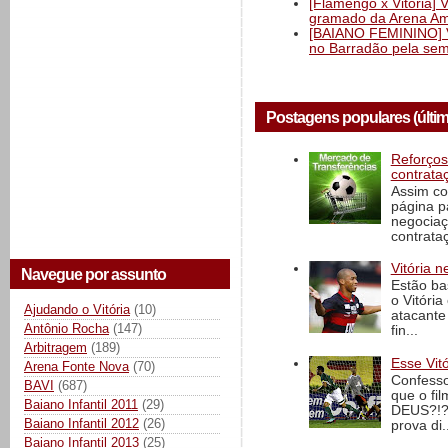
[Flamengo x Vitória] 
gramado da Arena Am
[BAIANO FEMININO] Vi
no Barradão pela semi
Postagens populares (últi
Reforços
contrata
Assim co
página p
negociaç
contrataç
Vitória n
Navegue por assunto
Estão ba
o Vitóri
Ajudando o Vitória
(10)
atacante
Antônio Rocha
(147)
fin...
Arbitragem
(189)
Esse Vit
Arena Fonte Nova
(70)
Confesso
BAVI
(687)
que o fi
Baiano Infantil 2011
(29)
DEUS?!?!
Baiano Infantil 2012
(26)
prova di..
Baiano Infantil 2013
(25)