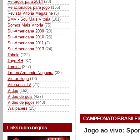
Reforços para 2014
(23)
Relacionados para jogo
(155)
Revista Vitória Magazine
(5)
SMV - Sou Mais Vitória
(101)
Somos Mais Vitória
(75)
Sul-Americana 2009
(20)
Sul-Americana 2010
(26)
Sul-Americana 2011
(2)
Sul-Americana 2013
(24)
Tabela
(122)
Taça BH
(37)
Torcida
(327)
Troféu Armando Nogueira
(32)
Victor Hugo
(18)
Vitoria na TV
(71)
Vídeo
(162)
Vídeo de gols
(427)
Vídeo de jogos
(448)
Wallpapers
(25)
CAMPEONATO BRASILEIRO 
Links rubro-negros
Jogo ao vivo: Spo