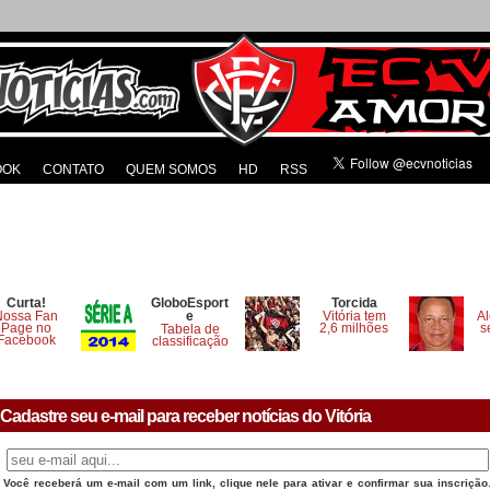
OOK
CONTATO
QUEM SOMOS
HD
RSS
Curta!
GloboEsport
Torcida
Nossa Fan
e
Vitória tem
Al
Page no
2,6 milhões
s
Tabela de
Facebook
classificação
Cadastre seu e-mail para receber notícias do Vitória
Você receberá um e-mail com um link, clique nele para ativar e confirmar sua inscrição