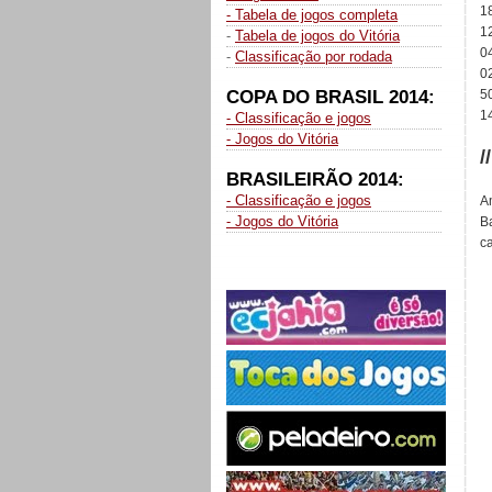
1
- Tabela de jogos completa
12
-
Tabela de jogos do Vitória
0
-
Classificação por rodada
0
COPA DO BRASIL 2014:
5
14
- Classificação e jogos
- Jogos do Vitória
/
BRASILEIRÃO 2014:
- Classificação e jogos
A
- Jogos do Vitória
B
c