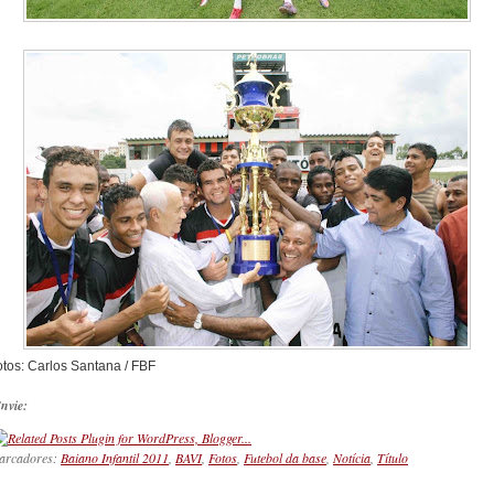
otos: Carlos Santana / FBF
nvie:
arcadores:
Baiano Infantil 2011
,
BAVI
,
Fotos
,
Futebol da base
,
Notícia
,
Título