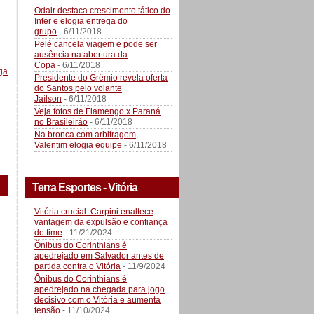
Odair destaca crescimento tático do
Inter e elogia entrega do
grupo
- 6/11/2018
Pelé cancela viagem e pode ser
ausência na abertura da
Copa
- 6/11/2018
ga
Presidente do Grêmio revela oferta
do Santos pelo volante
Jaílson
- 6/11/2018
Veja fotos de Flamengo x Paraná
no Brasileirão
- 6/11/2018
Na bronca com arbitragem,
Valentim elogia equipe
- 6/11/2018
Terra Esportes - Vitória
Vitória crucial: Carpini enaltece
vantagem da expulsão e confiança
do time
- 11/21/2024
Ônibus do Corinthians é
apedrejado em Salvador antes de
partida contra o Vitória
- 11/9/2024
Ônibus do Corinthians é
apedrejado na chegada para jogo
decisivo com o Vitória e aumenta
tensão
- 11/10/2024