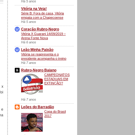
Há 5 anos
Vitória na Veia!
Série B: Fora de casa, Vitória
empata com a Chapecoense
Há 5 anos
Coração Rubro-Negro
Vitória X Guarani 14/09/2019 –
Arena Fonte Nova
Há 6 anos
Leão Minha Paixão
Vitória se reapresenta e o
presidente acompanha o treino
Há 7 anos
Rubro-Negro Baiano
CAMPEONATOS
ESTADUAIS EM
EXTINÇÃO?
 x
foi
Há 7 anos
Leões do Barradão
 e
Copa do Brasil
na
2017