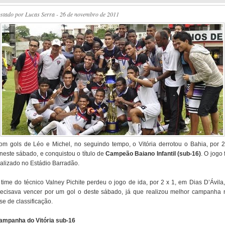
ostado por
Lucas Serra
- 26 de novembro de 2011
om gols de Léo e Michel, no seguindo tempo, o Vitória derrotou o Bahia, por 2
,neste sábado, e conquistou o título de
Campeão Baiano Infantil (sub-16)
. O jogo 
ealizado no Estádio Barradão.
 time do técnico Valney Pichite perdeu o jogo de ida, por 2 x 1, em Dias D’Ávila,
recisava vencer por um gol o deste sábado, já que realizou melhor campanha 
se de classificação.
ampanha do Vitória sub-16