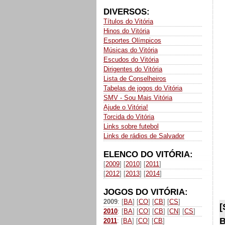
DIVERSOS:
Títulos do Vitória
Hinos do Vitória
Esportes Olímpicos
Músicas do Vitória
Escudos do Vitória
Dirigentes do Vitória
Lista de Conselheiros
Tabelas de jogos do Vitória
SMV - Sou Mais Vitória
Ajude o Vitória!
Torcida do Vitória
Links sobre futebol
Links de rádios de Salvador
ELENCO DO VITÓRIA:
[
2009
] [
2010
] [
2011
]
[
2012
] [
2013
] [
2014
]
JOGOS DO VITÓRIA:
2009
: [
BA
] [
CO
] [
CB
] [
CS
]
[
2010
: [
BA
] [
CO
] [
CB
] [
CN
] [
CS
]
B
2011
: [
BA
] [
CO
] [
CB
]