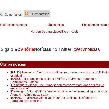
_________
3 Comentários
Comentários
ostagem mais recente
Página inicial
Postagem mais anti
Ver versão para dispositivos móveis
Siga o
EC
Vitória
Notícias
no Twitter:
@ecvnoticias
Últimas notícias
[REMO] Equipe do Vitória disputa último regata do ano e busca o 13º título
estadual
[BASQUETE] Equipe masculina do Vitória / F2J volta a jogar pelo
Campeonato Baiano
[Flamengo x Vitória] Dinei: "Não podemos esperar facilidade e tem que
entrar focado"
[Flamengo x Vitória] Vitória fará treino de reconhecimento do gramado da
Arena Amazônia nesta sexta
[BAIANO FEMININO] Vitória vai encarar o Bahia neste sábado no
Barradão pela semifinal