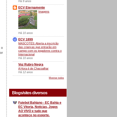
Há 9 anos
ECV Eternamente
Imagens
Há 10 anos
ECV 1899
MASCOTES: Aberta a inscrição
das crianças que entrarão em
 o
campo com os jogadores contra o
or
Internacional
Há 10 anos
Voz Rubro Negra
A Hora é de Chacoalhar
Há 12 anos
Mostrar todos
Blogs/sites diversos
Futebol Bahiano - EC Bahia e
EC Vitoria, Noticias, Jogos
AO VIVO e tudo que
acontece no esporte.