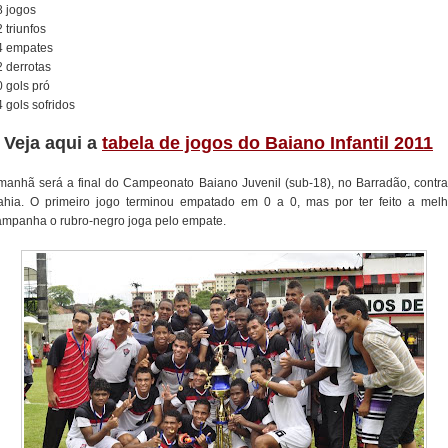
8 jogos
 triunfos
4 empates
2 derrotas
0 gols pró
 gols sofridos
/ Veja aqui a
tabela de jogos do Baiano Infantil 2011
manhã será a final do Campeonato Baiano Juvenil (sub-18), no Barradão, contra
ahia. O primeiro jogo terminou empatado em 0 a 0, mas por ter feito a melh
ampanha o rubro-negro joga pelo empate.