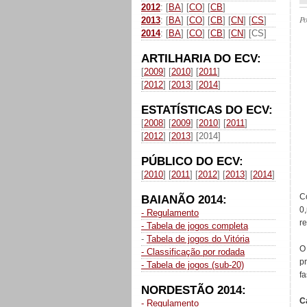
2012
: [
BA
] [
CO
] [
CB
]
P
2013
: [
BA
] [
CO
] [
CB
] [
CN
] [
CS
]
2014
: [
BA
] [
CO
] [
CB
] [
CN
] [CS]
ARTILHARIA DO ECV:
[
2009
] [
2010
] [
2011
]
[
2012
] [
2013
] [
2014
]
ESTATÍSTICAS DO ECV:
[
2008
] [
2009
] [
2010
] [
2011
]
[
2012
] [
2013
] [2014]
PÚBLICO DO ECV:
[
2010
] [
2011
] [
2012
] [
2013
] [
2014
]
C
BAIANÃO 2014:
0
- Regulamento
r
- Tabela de jogos completa
-
Tabela de jogos do Vitória
O
- Classificação por rodada
p
- Tabela de jogos (sub-20)
fa
NORDESTÃO 2014:
C
- Regulamento