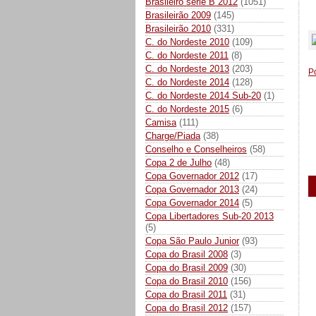
Brasileiro série B 2012
(1051)
Brasileirão 2009
(145)
_
Brasileirão 2010
(331)
C. do Nordeste 2010
(109)
C. do Nordeste 2011
(8)
C. do Nordeste 2013
(203)
P
C. do Nordeste 2014
(128)
C. do Nordeste 2014 Sub-20
(1)
C. do Nordeste 2015
(6)
Camisa
(111)
Charge/Piada
(38)
Conselho e Conselheiros
(58)
Copa 2 de Julho
(48)
Copa Governador 2012
(17)
Copa Governador 2013
(24)
Copa Governador 2014
(5)
Copa Libertadores Sub-20 2013
(5)
Copa São Paulo Junior
(93)
Copa do Brasil 2008
(3)
Copa do Brasil 2009
(30)
Copa do Brasil 2010
(156)
Copa do Brasil 2011
(31)
Copa do Brasil 2012
(157)