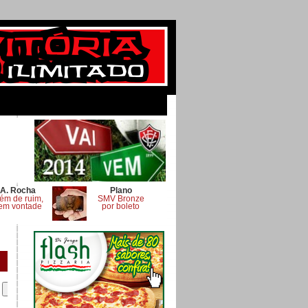
A. Rocha
Plano
ém de ruim,
SMV Bronze
em vontade
por boleto
.