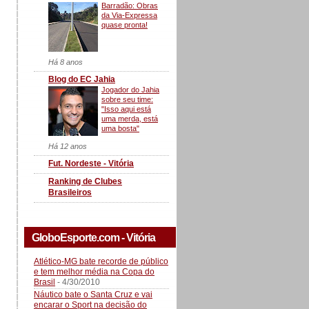
Barradão: Obras
da Via-Expressa
quase pronta!
Há 8 anos
Blog do EC Jahia
Jogador do Jahia
sobre seu time:
"Isso aqui está
uma merda, está
uma bosta"
Há 12 anos
Fut. Nordeste - Vitória
Ranking de Clubes
Brasileiros
GloboEsporte.com - Vitória
Atlético-MG bate recorde de público
e tem melhor média na Copa do
Brasil
- 4/30/2010
Náutico bate o Santa Cruz e vai
encarar o Sport na decisão do