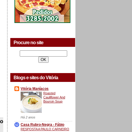
Procure no site
Blogs e sites do Vitória
Vitória Maníacos
Roasted
Cauliflower And
Boursin Soup
Há 2 anos
ão
Casa Rubro-Negra - Fábio
RESPOSTA A PAULO CARNEIRO