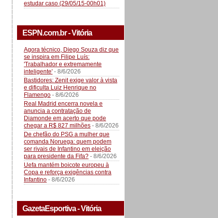
estudar caso (29/05/15-00h01)
ESPN.com.br - Vitória
Agora técnico, Diego Souza diz que
se inspira em Filipe Luís:
'Trabalhador e extremamente
inteligente'
- 8/6/2026
Bastidores: Zenit exige valor à vista
e dificulta Luiz Henrique no
Flamengo
- 8/6/2026
Real Madrid encerra novela e
anuncia a contratação de
Diamonde em acerto que pode
chegar a R$ 827 milhões
- 8/6/2026
De chefão do PSG a mulher que
comanda Noruega: quem podem
ser rivais de Infantino em eleição
para presidente da Fifa?
- 8/6/2026
Uefa mantém boicote europeu à
Copa e reforça exigências contra
Infantino
- 8/6/2026
GazetaEsportiva - Vitória