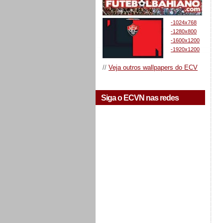
-1024x768
-1280x800
-1600x1200
-1920x1200
//
Veja outros wallpapers do ECV
Siga o ECVN nas redes