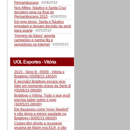
Pernambucano
- 4/29/2010
Nos Aflitos, Náutico e Santa Cruz
decidem vaga na final do
Pernambucano 2010
- 4/28/2010
Em jogo tenso, Santa e Náutico
empatam e deixam decisão da semi
para quarta
- 4/25/2010
‘Homem do futuro’ aponta
campeões e ganha fãs e
seguidores na internet
- 4/25/2010
UOL Esportes - Vitória
2015 - Série B - 05/09 - Vitória x
Botafogo (05/09/15-16h54)
É decisão! Botafogo encara vice-
líder em momento-chave da Série B
(05/09/15-06h00)
Botafogo x Vitória. Tudo o que você
precisa saber sobre o jogo
(30/05/15-06h00)
Ele fracassou como 'novo Seedorf'
e não deixa a menor saudade no
Botafogo (30/05/15-06h00)
Clubes têm direito a recuperar
propina de Marin nos EUA, e vão