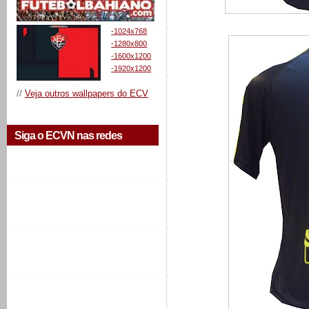
-1024x768
-1280x800
-1600x1200
-1920x1200
//
Veja outros wallpapers do ECV
Siga o ECVN nas redes