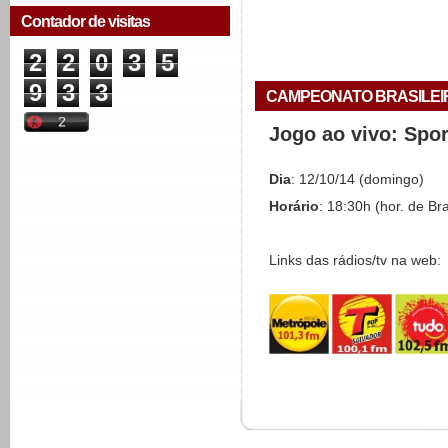
Contador de visitas
2
2
0
3
5
9
3
3
CAMPEONATO BRASILEIRO 
Jogo ao vivo: Spo
Dia
: 12/10/14 (domingo)
Horário
: 18:30h (hor. de Bra
Links das rádios/tv na web: