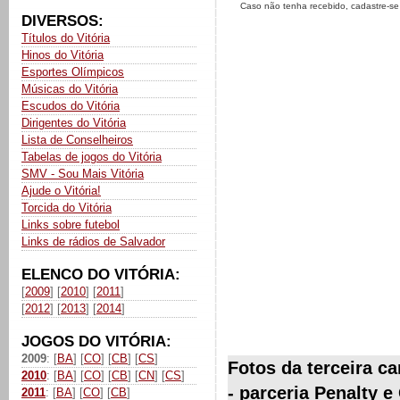
Caso não tenha recebido, cadastre-s
DIVERSOS:
Títulos do Vitória
Hinos do Vitória
Esportes Olímpicos
Músicas do Vitória
Escudos do Vitória
Dirigentes do Vitória
Lista de Conselheiros
Tabelas de jogos do Vitória
SMV - Sou Mais Vitória
Ajude o Vitória!
Torcida do Vitória
Links sobre futebol
Links de rádios de Salvador
ELENCO DO VITÓRIA:
[
2009
] [
2010
] [
2011
]
[
2012
] [
2013
] [
2014
]
JOGOS DO VITÓRIA:
2009
: [
BA
] [
CO
] [
CB
] [
CS
]
Fotos da terceira c
2010
: [
BA
] [
CO
] [
CB
] [
CN
] [
CS
]
- parceria Penalty e
2011
: [
BA
] [
CO
] [
CB
]