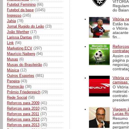
VITÓRIA
Futebol Feminino
(66)
Regulame
Futebol da base
(1045)
do Baian
Ingresso
(245)
Vitória n
Jahia
(78)
Estão ba
Jornal Rugido do Leão
(23)
o Vitóri
João Werther
(17)
atacante
fin...
Larissa Dantas
(83)
Link
(56)
Reforços
Marketing ECV
(297)
contrata
Maurício Naiberg
(94)
Assim co
Musas
(6)
página p
negociaç
Musas do Brasileirão
(5)
contrataç
Música
(12)
Outros Esportes
(881)
Vitória 
Peneira
(43)
camisas 
Promoção
(38)
O Vitóri
material
Prêmio Friedenreich
(29)
contrato
Rede Social
(58)
president
Reforços para 2009
(41)
Reforços para 2010
(42)
Viagem à 
Lucas Ro
Reforços para 2011
(37)
Resumo d
Reforços para 2012
(27)
aventure
Reforços para 2013
(30)
pergamin