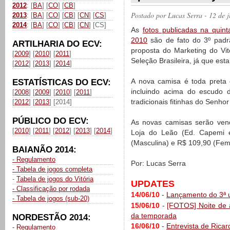
2012
: [
BA
] [
CO
] [
CB
]
Postado por
Lucas Serra
- 12 de 
2013
: [
BA
] [
CO
] [
CB
] [
CN
] [
CS
]
2014
: [
BA
] [
CO
] [
CB
] [
CN
] [CS]
As
fotos publicadas na quint
2010
são de fato do 3º padr
ARTILHARIA DO ECV:
proposta do Marketing do Vi
[
2009
] [
2010
] [
2011
]
Seleção Brasileira, já que e
[
2012
] [
2013
] [
2014
]
A nova camisa é toda preta 
ESTATÍSTICAS DO ECV:
incluindo acima do escudo d
[
2008
] [
2009
] [
2010
] [
2011
]
tradicionais fitinhas do Senho
[
2012
] [
2013
] [2014]
PÚBLICO DO ECV:
As novas camisas serão vend
[
2010
] [
2011
] [
2012
] [
2013
] [
2014
]
Loja do Leão (Ed. Capemi 
(Masculina) e R$ 109,90 (Fem
BAIANÃO 2014:
- Regulamento
Por: Lucas Serra
- Tabela de jogos completa
-
Tabela de jogos do Vitória
UPDATES
- Classificação por rodada
14/06/10
-
Lançamento do 3ª u
- Tabela de jogos (sub-20)
15/06/10
-
[FOTOS] Noite de 
da temporada
NORDESTÃO 2014:
16/06/10
-
Entrevista de Rica
- Regulamento