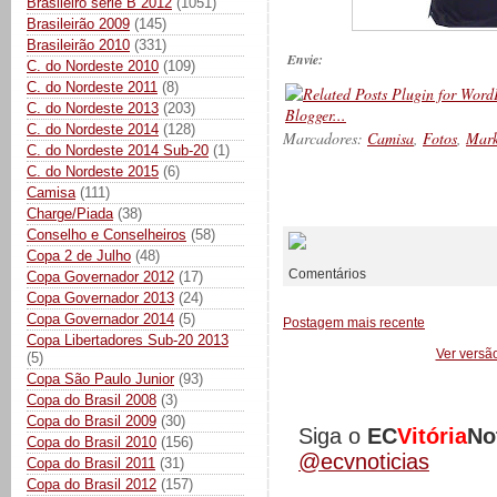
Brasileiro série B 2012
(1051)
Brasileirão 2009
(145)
Brasileirão 2010
(331)
Envie:
C. do Nordeste 2010
(109)
C. do Nordeste 2011
(8)
C. do Nordeste 2013
(203)
C. do Nordeste 2014
(128)
Marcadores:
Camisa
,
Fotos
,
Mark
C. do Nordeste 2014 Sub-20
(1)
C. do Nordeste 2015
(6)
Camisa
(111)
__________
Charge/Piada
(38)
Conselho e Conselheiros
(58)
Copa 2 de Julho
(48)
Comentários
Copa Governador 2012
(17)
Copa Governador 2013
(24)
Copa Governador 2014
(5)
Postagem mais recente
Copa Libertadores Sub-20 2013
Ver versã
(5)
Copa São Paulo Junior
(93)
Copa do Brasil 2008
(3)
Copa do Brasil 2009
(30)
Siga o
EC
Vitória
No
Copa do Brasil 2010
(156)
@ecvnoticias
Copa do Brasil 2011
(31)
Copa do Brasil 2012
(157)