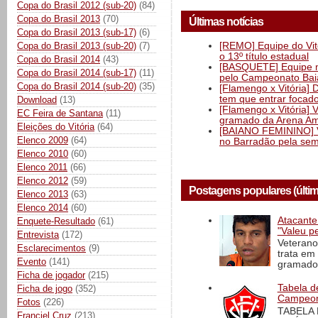
Copa do Brasil 2012 (sub-20)
(84)
Copa do Brasil 2013
(70)
Últimas notícias
Copa do Brasil 2013 (sub-17)
(6)
[REMO] Equipe do Vitó
Copa do Brasil 2013 (sub-20)
(7)
o 13º título estadual
Copa do Brasil 2014
(43)
[BASQUETE] Equipe mas
Copa do Brasil 2014 (sub-17)
(11)
pelo Campeonato Ba
Copa do Brasil 2014 (sub-20)
(35)
[Flamengo x Vitória] 
tem que entrar focad
Download
(13)
[Flamengo x Vitória] 
EC Feira de Santana
(11)
gramado da Arena Am
Eleições do Vitória
(64)
[BAIANO FEMININO] Vi
Elenco 2009
(64)
no Barradão pela semi
Elenco 2010
(60)
Elenco 2011
(66)
Elenco 2012
(59)
Postagens populares (últi
Elenco 2013
(63)
Elenco 2014
(60)
Atacante
Enquete-Resultado
(61)
"Valeu p
Entrevista
(172)
Veterano
Esclarecimentos
(9)
trata em
Evento
(141)
gramado 
Ficha de jogador
(215)
Tabela d
Ficha de jogo
(352)
Campeona
Fotos
(226)
TABELA
Franciel Cruz
(213)