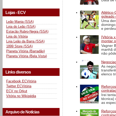
Data de 
Lojas - ECV
Atlético-
goleado 
Uma derr
Leão Mania (SSA)
domingo,
Loja do Leão (SSA)
e perdeu 
Estação Rubro-Negra (SSA)
Loja do Vitória
[Vitória
montar o
Loja Leão da Barra (SSA)
Vagner B
1899 Store (SSA)
manhã de
Planeta Vitória (Barradão)
não pôde
Planeta Vitória (Bela Vista)
Negociaç
As negoc
transfer
Links diversos
elenco t
Facebook ECVitória
Twitter ECVitória
Reforços
contrata
ECV no Orkut
Irei tent
Vitória no Wikipédia
técnica)
as espec
Reforços
Arquivo de Notícias
contrata