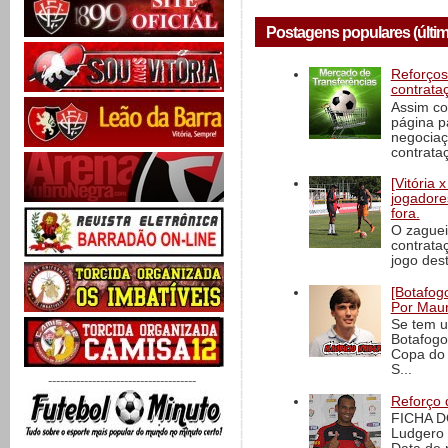
Postagens populares (últim
Reforços
contrata
Assim co
página p
negociaç
contrataç
[Vitória
jogadore
fora.
O zaguei
contrata
jogo dest
[Botafogo
Por Maur
Se tem u
Botafogo
Copa do 
S...
-------------------------------------
Reforço 
FICHA D
Ludgero 