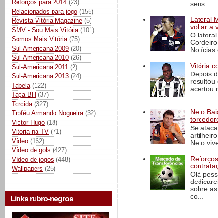
Reforços para 2014
(23)
seus...
Relacionados para jogo
(155)
Lateral 
Revista Vitória Magazine
(5)
voltar a 
SMV - Sou Mais Vitória
(101)
O latera
Somos Mais Vitória
(75)
Cordeiro
Sul-Americana 2009
(20)
Notícias 
Sul-Americana 2010
(26)
Vitória c
Sul-Americana 2011
(2)
Depois d
Sul-Americana 2013
(24)
resultou 
Tabela
(122)
acertou n
Taça BH
(37)
Torcida
(327)
Neto Baia
Troféu Armando Nogueira
(32)
torcedore
Victor Hugo
(18)
Se ataca
Vitoria na TV
(71)
artilheir
Vídeo
(162)
Neto vive
Vídeo de gols
(427)
Reforços
Vídeo de jogos
(448)
contrata
Wallpapers
(25)
Olá pess
dedicare
sobre as
co...
Links rubro-negros