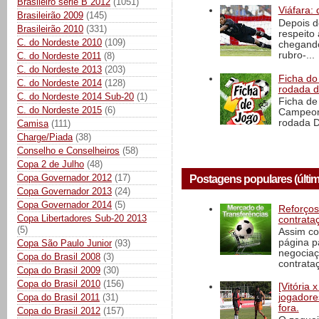
Brasileiro série B 2012
(1051)
Viáfara: 
Brasileirão 2009
(145)
Depois d
Brasileirão 2010
(331)
respeito 
C. do Nordeste 2010
(109)
chegando 
rubro-...
C. do Nordeste 2011
(8)
C. do Nordeste 2013
(203)
Ficha do 
C. do Nordeste 2014
(128)
rodada 
C. do Nordeste 2014 Sub-20
(1)
Ficha de 
C. do Nordeste 2015
(6)
Campeona
rodada D
Camisa
(111)
Charge/Piada
(38)
Conselho e Conselheiros
(58)
Copa 2 de Julho
(48)
Copa Governador 2012
(17)
Postagens populares (últim
Copa Governador 2013
(24)
Copa Governador 2014
(5)
Reforços
Copa Libertadores Sub-20 2013
contrata
(5)
Assim co
página p
Copa São Paulo Junior
(93)
negociaç
Copa do Brasil 2008
(3)
contrataç
Copa do Brasil 2009
(30)
Copa do Brasil 2010
(156)
[Vitória
jogadore
Copa do Brasil 2011
(31)
fora.
Copa do Brasil 2012
(157)