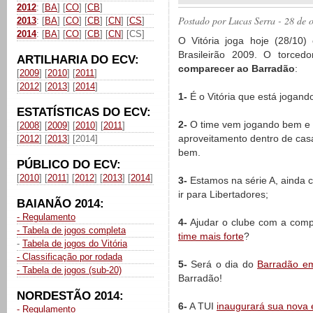
2012
: [
BA
] [
CO
] [
CB
]
Postado por
Lucas Serra
- 28 de 
2013
: [
BA
] [
CO
] [
CB
] [
CN
] [
CS
]
2014
: [
BA
] [
CO
] [
CB
] [
CN
] [CS]
O Vitória joga hoje (28/10)
Brasileirão 2009. O torced
ARTILHARIA DO ECV:
comparecer ao Barradão
:
[
2009
] [
2010
] [
2011
]
[
2012
] [
2013
] [
2014
]
1-
É o Vitória que está jogando
ESTATÍSTICAS DO ECV:
2-
O time vem jogando bem e 
[
2008
] [
2009
] [
2010
] [
2011
]
aproveitamento dentro de cas
[
2012
] [
2013
] [2014]
bem.
PÚBLICO DO ECV:
[
2010
] [
2011
] [
2012
] [
2013
] [
2014
]
3-
Estamos na série A, ainda
ir para Libertadores;
BAIANÃO 2014:
- Regulamento
4-
Ajudar o clube com a comp
- Tabela de jogos completa
time mais forte
?
-
Tabela de jogos do Vitória
- Classificação por rodada
5-
Será o dia do
Barradão e
- Tabela de jogos (sub-20)
Barradão!
NORDESTÃO 2014:
6-
A TUI
inaugurará sua nova
- Regulamento