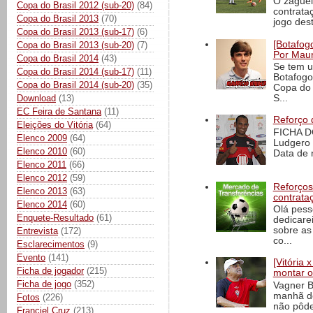
O zaguei
Copa do Brasil 2012 (sub-20)
(84)
contrata
Copa do Brasil 2013
(70)
jogo dest
Copa do Brasil 2013 (sub-17)
(6)
[Botafogo
Copa do Brasil 2013 (sub-20)
(7)
Por Maur
Copa do Brasil 2014
(43)
Se tem u
Copa do Brasil 2014 (sub-17)
(11)
Botafogo
Copa do Brasil 2014 (sub-20)
(35)
Copa do 
S...
Download
(13)
EC Feira de Santana
(11)
Reforço 
Eleições do Vitória
(64)
FICHA D
Elenco 2009
(64)
Ludgero 
Elenco 2010
(60)
Data de 
Elenco 2011
(66)
Elenco 2012
(59)
Reforços
Elenco 2013
(63)
contrata
Elenco 2014
(60)
Olá pess
Enquete-Resultado
(61)
dedicare
sobre as
Entrevista
(172)
co...
Esclarecimentos
(9)
Evento
(141)
[Vitória
Ficha de jogador
(215)
montar o
Ficha de jogo
(352)
Vagner B
manhã de
Fotos
(226)
não pôde
Franciel Cruz
(213)