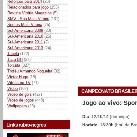
Reforços para 2014
(23)
Relacionados para jogo
(155)
Revista Vitória Magazine
(5)
SMV - Sou Mais Vitória
(101)
Somos Mais Vitória
(75)
Sul-Americana 2009
(20)
Sul-Americana 2010
(26)
Sul-Americana 2011
(2)
Sul-Americana 2013
(24)
Tabela
(122)
Taça BH
(37)
Torcida
(327)
Troféu Armando Nogueira
(32)
Victor Hugo
(18)
Vitoria na TV
(71)
Vídeo
(162)
CAMPEONATO BRASILEIRO 
Vídeo de gols
(427)
Vídeo de jogos
(448)
Jogo ao vivo: Spo
Wallpapers
(25)
Dia
: 12/10/14 (domingo)
Links rubro-negros
Horário
: 18:30h (hor. de Bra