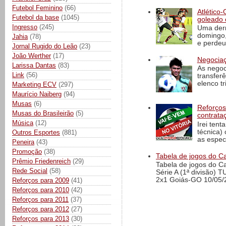
Futebol Feminino
(66)
Atlético-
Futebol da base
(1045)
goleado 
Ingresso
(245)
Uma derr
domingo,
Jahia
(78)
e perdeu 
Jornal Rugido do Leão
(23)
João Werther
(17)
Negociaç
Larissa Dantas
(83)
As negoc
Link
(56)
transfer
elenco t
Marketing ECV
(297)
Maurício Naiberg
(94)
Musas
(6)
Reforços
Musas do Brasileirão
(5)
contrata
Música
(12)
Irei tent
técnica)
Outros Esportes
(881)
as espec
Peneira
(43)
Promoção
(38)
Tabela de jogos do Ca
Prêmio Friedenreich
(29)
Tabela de jogos do C
Rede Social
(58)
Série A (1ª divisão) 
2x1 Goiás-GO 10/05/2
Reforços para 2009
(41)
Reforços para 2010
(42)
Reforços para 2011
(37)
Reforços para 2012
(27)
Reforços para 2013
(30)