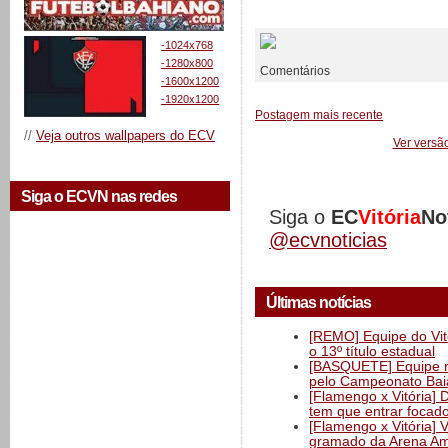
__________
-1024x768
-1280x800
Comentários
-1600x1200
-1920x1200
Postagem mais recente
//
Veja outros wallpapers do ECV
Ver versã
Siga o ECVN nas redes
Siga o
EC
Vitória
No
@ecvnoticias
Últimas notícias
[REMO] Equipe do Vitó
o 13º título estadual
[BASQUETE] Equipe mas
pelo Campeonato Ba
[Flamengo x Vitória] 
tem que entrar focad
[Flamengo x Vitória] 
gramado da Arena Am