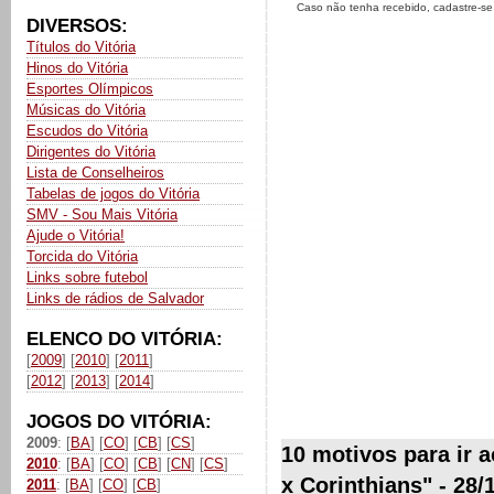
Caso não tenha recebido, cadastre-s
DIVERSOS:
Títulos do Vitória
Hinos do Vitória
Esportes Olímpicos
Músicas do Vitória
Escudos do Vitória
Dirigentes do Vitória
Lista de Conselheiros
Tabelas de jogos do Vitória
SMV - Sou Mais Vitória
Ajude o Vitória!
Torcida do Vitória
Links sobre futebol
Links de rádios de Salvador
ELENCO DO VITÓRIA:
[
2009
] [
2010
] [
2011
]
[
2012
] [
2013
] [
2014
]
JOGOS DO VITÓRIA:
2009
: [
BA
] [
CO
] [
CB
] [
CS
]
10 motivos para ir a
2010
: [
BA
] [
CO
] [
CB
] [
CN
] [
CS
]
x Corinthians" - 28/
2011
: [
BA
] [
CO
] [
CB
]