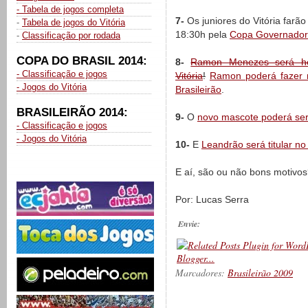
- Tabela de jogos completa
7-
Os juniores do Vitória farão
-
Tabela de jogos do Vitória
18:30h pela
Copa Governador
-
Classificação por rodada
COPA DO BRASIL 2014:
8-
Ramon Menezes será ho
- Classificação e jogos
Vitória
!
Ramon poderá fazer m
- Jogos do Vitória
Brasileirão
.
BRASILEIRÃO 2014:
9-
O
novo mascote poderá ser
- Classificação e jogos
- Jogos do Vitória
10-
E
Leandrão será titular no
E aí, são ou não bons motivo
Por: Lucas Serra
Envie:
Marcadores:
Brasileirão 2009