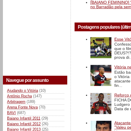
[BAIANO FEMININO] Vi
no Barradão pela semi
Postagens populares (últi
Esse Vit
Confesso
que o fi
DEUS?!?!
prova di..
Vitória n
Estão ba
o Vitóri
Navegue por assunto
atacante
fin...
Ajudando o Vitória
(10)
Reforço 
Antônio Rocha
(147)
FICHA D
Arbitragem
(189)
Ludgero 
Arena Fonte Nova
(70)
Data de 
BAVI
(687)
Baiano Infantil 2011
(29)
Atacante
Baiano Infantil 2012
(26)
"Valeu p
Baiano Infantil 2013
(25)