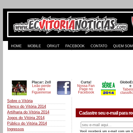
HOME
MOBILE
ORKUT
FACEBOOK
CONTATO
QUEM SOM
Placar: 2x0
Curta!
GloboE
Leão perde
Nossa Fan
e
para
Page no
Tabel
Figueirense
Facebook
classifi
Sobre o Vitória
Elenco do Vitória 2014
Artilharia do Vitória 2014
Cadastre seu e-mail para re
Jogos do Vitória 2014
Público do Vitória 2014
Ingressos
Você receberá um e-mail com um lin