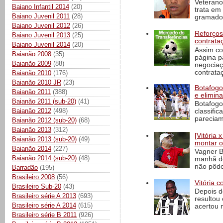
Veterano
Baiano Infantil 2014
(20)
trata em
Baiano Juvenil 2011
(28)
gramado 
Baiano Juvenil 2012
(26)
Reforços
Baiano Juvenil 2013
(25)
contrata
Baiano Juvenil 2014
(20)
Assim co
Baianão 2008
(35)
página p
Baianão 2009
(88)
negociaç
contrataç
Baianão 2010
(176)
Baianão 2010 JR
(23)
Botafogo 
Baianão 2011
(388)
e elimin
Baianão 2011 (sub-20)
(41)
Botafogo
Baianão 2012
(498)
classific
pareciam
Baianão 2012 (sub-20)
(68)
Baianão 2013
(312)
[Vitória
Baianão 2013 (sub-20)
(49)
montar o
Baianão 2014
(227)
Vagner B
Baianão 2014 (sub-20)
(48)
manhã de
não pôde
Barradão
(195)
Brasileiro 2008
(56)
Vitória c
Brasileiro Sub-20
(43)
Depois d
Brasileiro série A 2013
(693)
resultou 
Brasileiro série A 2014
(615)
acertou n
Brasileiro série B 2011
(926)